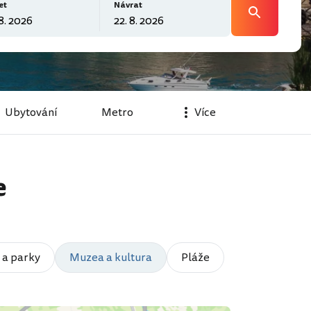
et
Návrat
Ubytování
Metro
Více
e
 a parky
Muzea a kultura
Pláže