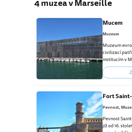
4 muzea v Marseille
Mucem
Muzeum
Muzeum evro
civilizací pat
institucím v 
pro toto muz
Z
Mucem. Instit
budovách. Hla
skvělém archi
2013 až 2018 a
Fort Saint
středověké pe
Pevnost,
Muz
budovy jsou 
mostem. [btn 
Pevnost Saint-
Marseille"
již od 16. stol
https://www.