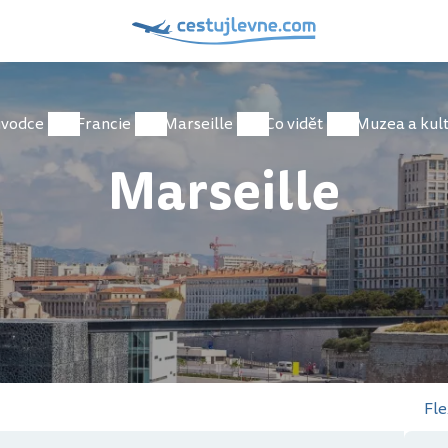
ůvodce
Francie
Marseille
Co vidět
Muzea a kul
Marseille
Fle