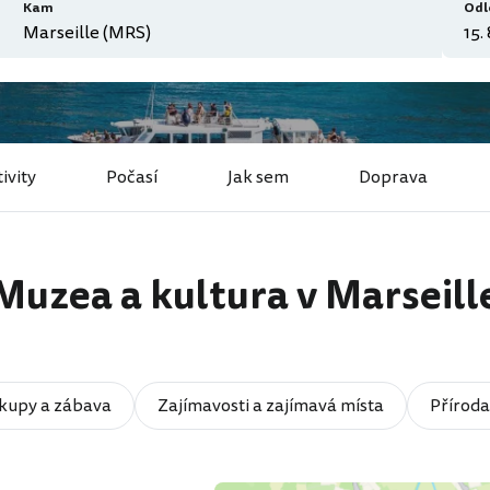
Kam
Odl
ivity
Počasí
Jak sem
Doprava
Muzea a kultura v Marseill
kupy a zábava
Zajímavosti a zajímavá místa
Příroda