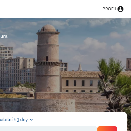
PROFIL
tura
xibilní ± 3 dny