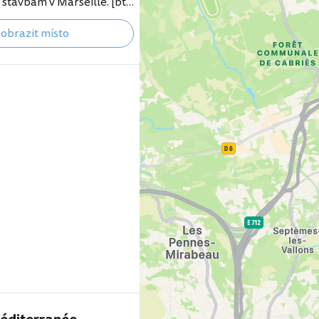
stavbám v Marseille. [btn
ších hotelů v Marseille"
obrazit místo
booking.com/city/fr/mars
tml?aid=355333;label=p-
jean] Opevnění bylo
oce 1660 stejně jako
-Nicolas na protějším
. Oficiálně sice byly obě
taveny na obranu města
skými nájezdy, ale jejich…