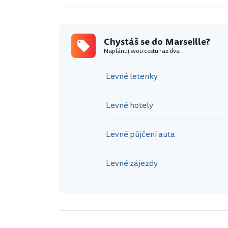
https://www.
eille.en-gb.h
marseille-lo
Chystáš se do Marseille?
Palác Longcha
Naplánuj svou cestu raz dva
1839 (dokončen
na oslavu při
Levné letenky
Levné hotely
Levné půjčení auta
Levné zájezdy