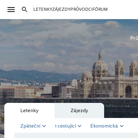
LETENKY
ZÁJEZDY
PRŮVODCI
FÓRUM
Pr
Letenky
Zájezdy
Zpáteční
1 cestující
Ekonomická