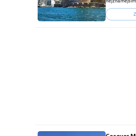
nejznámějším 
"Top 10 nejlep
Z
https://www.
eille.en-gb.h
marseille-st-
postaveno v r
pevnost Saint
břehu přístavu
pevnosti pos
před nepřátel