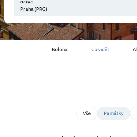
Odkud
Boloňa
Co vidět
A
Vše
Památky