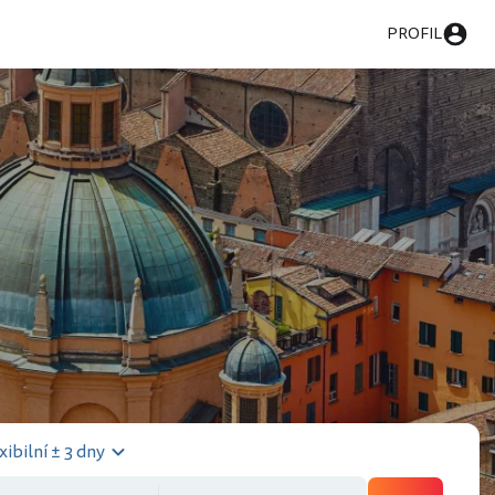
PROFIL
xibilní ± 3 dny