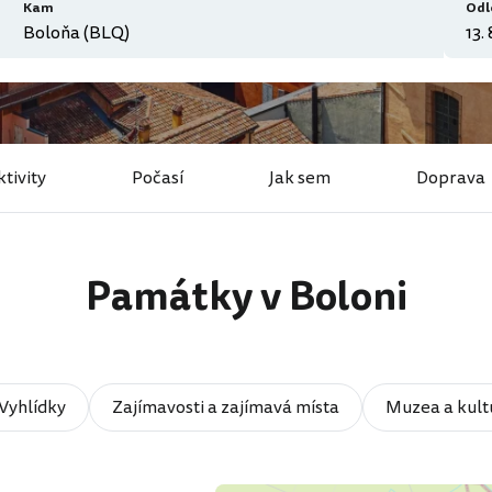
Kam
Odl
ktivity
Počasí
Jak sem
Doprava
Památky v Boloni
Vyhlídky
Zajímavosti a zajímavá místa
Muzea a kult