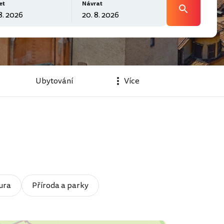
et
Návrat
Ubytování
Více
ura
Příroda a parky