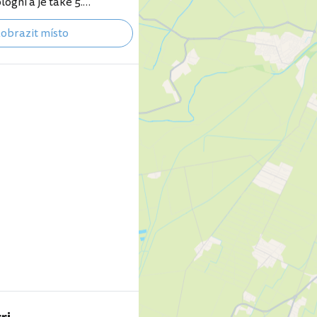
ogni a je také 5.
telem na světě. Stavební
obrazit místo
ice, stojící na místě
mých domů a 8 kostelů,
 1390, ale pokračovaly po
A i přesto zůstala stavba
 Mramorem je obložena
t průčelí, což vytváří
barevnou fasádu. Jde o
é gotické dílo vytvořené