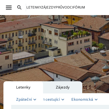
LETENKY
ZÁJEZDY
PRŮVODCI
FÓRUM
Letenky
Zájezdy
Zpáteční
1 cestující
Ekonomická