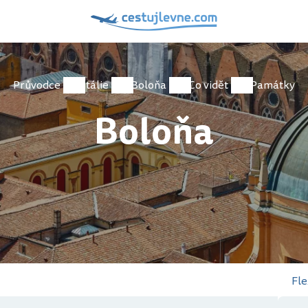
Průvodce
Itálie
Boloňa
Co vidět
Památky
Boloňa
Fle