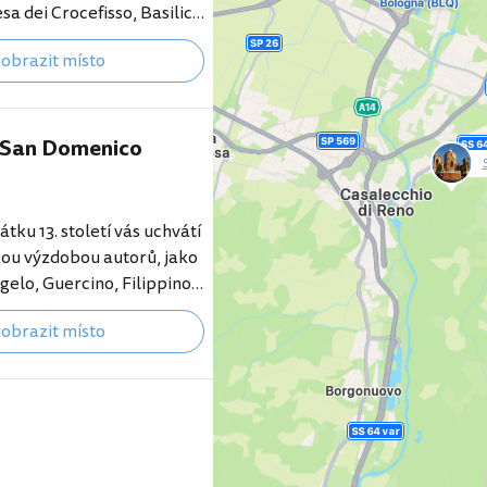
ího kostela ve zdobeném…
sa dei Crocefisso, Basilica
ri San Vitale e
obrazit místo
 la Basilica del Sepolcro a
rinità, které všechny stojí
i San Domenico
null
átku 13. století vás uchvátí
ou výzdobou autorů, jako
gelo, Guercino, Filippino
co Carracci.
obrazit místo