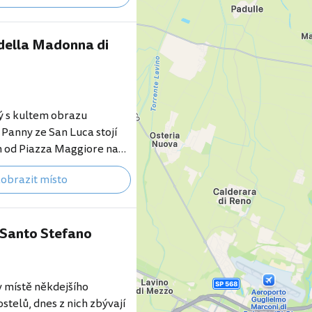
hařství, které Gabriele
azval „kamenným
della Madonna di
ý s kultem obrazu
Panny ze San Luca stojí
m od Piazza Maggiore na
dia. Monumentální
obrazit místo
í zcela mimo město a kromě
aké oblíbeným cílem
Rezervujte si hotel se
i Santo Stefano
king.com teď"
booking.com/city/it/bolog
id=355333&label=p-
uca] Svatyně byla
 v místě někdejšího
polovině 18. století na
stelů, dnes z nich zbývají