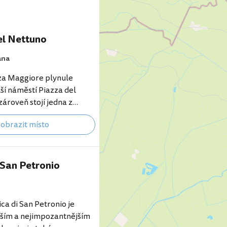
el Nettuno
ána
za Maggiore plynule
ší náměstí Piazza del
zároveň stojí jedna z
 fontán v Itálii - Fontana
obrazit místo
btn "Rezervujte si hotel se
king.com teď"
booking.com/city/it/bolog
id=355333&label=p-
 San Petronio
ana-del-nettuno]
tána v Boloni patří k
 symbolům města a
ica di San Petronio je
na mnoha propagačních
ším a nejimpozantnějším
 Fontána byla dokončena