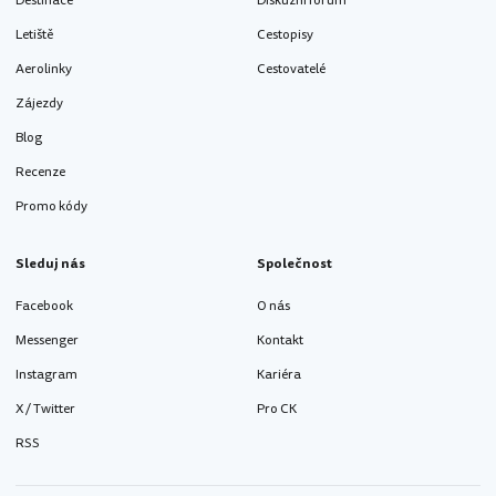
Destinace
Diskuzní fórum
Letiště
Cestopisy
Aerolinky
Cestovatelé
Zájezdy
Blog
Recenze
Promo kódy
Sleduj nás
Společnost
Facebook
O nás
Messenger
Kontakt
Instagram
Kariéra
X / Twitter
Pro CK
RSS