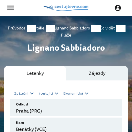
Průvodce
Itálie
Lignano Sabbiadoro
Co vidět
Pláže
Lignano Sabbiadoro
Letenky
Zájezdy
Zpáteční
1 cestující
Ekonomická
Odkud
Kam