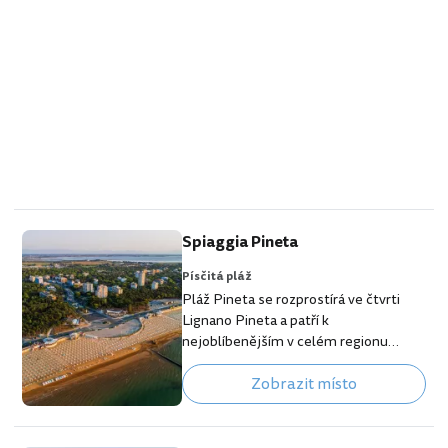
Spiaggia Pineta
Písčitá pláž
Pláž Pineta se rozprostírá ve čtvrti
Lignano Pineta a patří k
nejoblíbenějším v celém regionu
severního Jadranu. [btn "10 nejlepších
Zobrazit místo
hotelů v Lignanu"
https://www.booking.com/city/it/lign
ano-sabbiadoro.cs.html?
aid=355333;label=p-lignano-pineta] Na