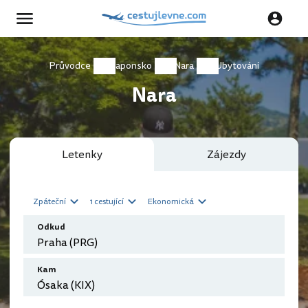
Průvodce
Japonsko
Nara
Ubytování
Nara
Letenky
Zájezdy
Zpáteční
1 cestující
Ekonomická
Odkud
Kam