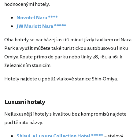
hodnocenými hotely.
Novotel Nara ****
JW Mariott Nara *****
Oba hotely se nacházejí asi 10 minut jízdy taxíkem od Nara
Park a využít můžete také turistickou autobusovou linku
Omiya Route přímo do parku nebo linky 28, 160 a 161 k
železničním stanicím.
Hotely najdete u poblíž vlakové stanice Shin-Omiya.
Luxusní hotely
Nejluxusnější hotely s kvalitou bez kompromisů najdete
pod těmito názvy:
Shisui, a Luxury Collection Hotel *****
– stylový