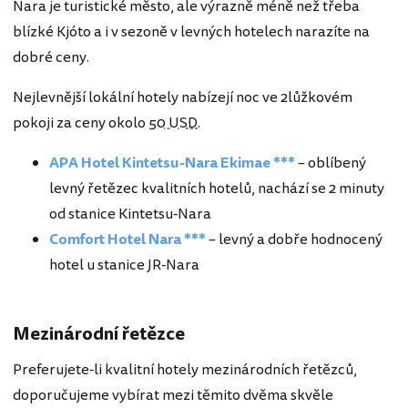
Nara je turistické město, ale výrazně méně než třeba
blízké Kjóto a i v sezoně v levných hotelech narazíte na
dobré ceny.
Nejlevnější lokální hotely nabízejí noc ve 2lůžkovém
pokoji za ceny okolo
50 USD
.
APA Hotel Kintetsu-Nara Ekimae ***
– oblíbený
levný řetězec kvalitních hotelů, nachází se 2 minuty
od stanice Kintetsu-Nara
Comfort Hotel Nara ***
– levný a dobře hodnocený
hotel u stanice JR-Nara
Mezinárodní řetězce
Preferujete-li kvalitní hotely mezinárodních řetězců,
doporučujeme vybírat mezi těmito dvěma skvěle