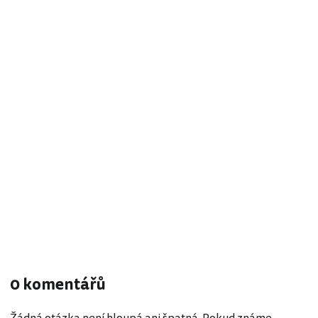
0 komentářů
Žádná otázka není hloupá ani špatná. Pokud známe