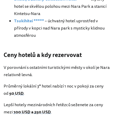
hotel se skvělou polohou mezi Nara Park a stanicí
Kintetsu-Nara
Tsukihitei *****
– úchvatný hotel uprostřed v
přírody v kopci nad Nara park s mysticky klidnou
atmosférou
Ceny hotelů a kdy rezervovat
V porovnání s ostatními turistickými městy v okolí je Nara
relativně levná.
Průměrný lokální 3* hotel nabízí 1 noc v pokoji za ceny
od
50 USD
.
Lepší hotely mezinárodních řetězců seženete za ceny
mezi
100 USD
a
250 USD
.