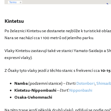
Kintetsu
Po železnici Kintetsu se dostanete nejblíže k turistické obla
Nara se nachází cca 1 100 metrů od jeleního parku.
Vlaky Kintetsu zastavují také ve stanici Yamato-Saidaijo a Sh
expresní vlaky).
Z Ósaky tyto vlaky jezdí z těchto stanic s frekvencí cca
10-15
Namba
(podzemní stanice) – čtvrti
Dotonbori
,
Shinsai
Kintetsu-Nippombashi
– čtvrť
Nipponbashi
Osaka-Uehommachi
Na této trase jezdí několik druhů vlaků, odlišují se podle po