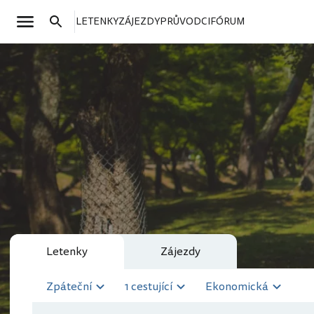
LETENKY
ZÁJEZDY
PRŮVODCI
FÓRUM
Letenky
Zájezdy
Zpáteční
1 cestující
Ekonomická