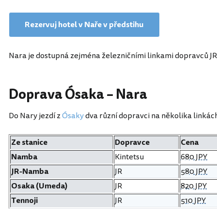
Rezervuj hotel v Naře v předstihu
Nara je dostupná zejména železničními linkami dopravců JR 
Doprava Ósaka – Nara
Do Nary jezdí z
Ósaky
dva různí dopravci na několika linkách
Ze stanice
Dopravce
Cena
Namba
Kintetsu
680 JPY
JR-Namba
JR
580 JPY
Osaka (Umeda)
JR
820 JPY
Tennoji
JR
510 JPY