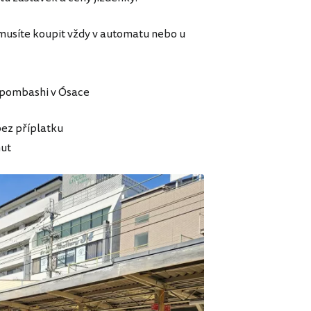
 musíte koupit vždy v automatu nebo u
ppombashi v Ósace
bez příplatku
nut