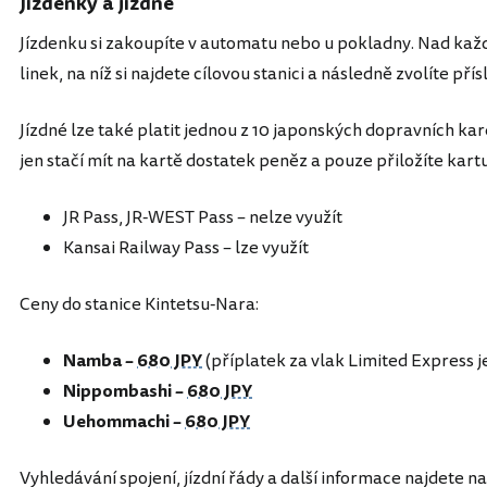
Jízdenky a jízdné
Jízdenku si zakoupíte v automatu nebo u pokladny. Nad k
linek, na níž si najdete cílovou stanici a následně zvolíte p
Jízdné lze také platit jednou z 10 japonských dopravních kar
jen stačí mít na kartě dostatek peněz a pouze přiložíte kartu
JR Pass, JR-WEST Pass – nelze využít
Kansai Railway Pass – lze využít
Ceny do stanice Kintetsu-Nara:
Namba –
680 JPY
(příplatek za vlak Limited Express j
Nippombashi –
680 JPY
Uehommachi –
680 JPY
Vyhledávání spojení, jízdní řády a další informace najdete n