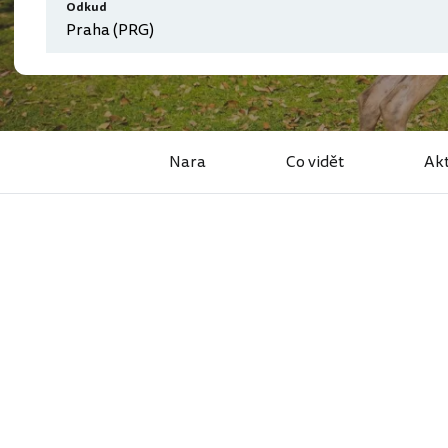
Odkud
Nara
Co vidět
Akt