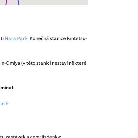
sti
Nara Park
. Konečná stanice Kintetsu-
in-Omiya (v této stanici nestaví některé
 minut
:
bashi
čtu zastávek a ceny jízdenky: