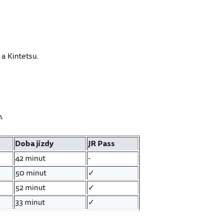
a Kintetsu.
.
Doba jízdy
JR Pass
42 minut
-
50 minut
✓
52 minut
✓
33 minut
✓