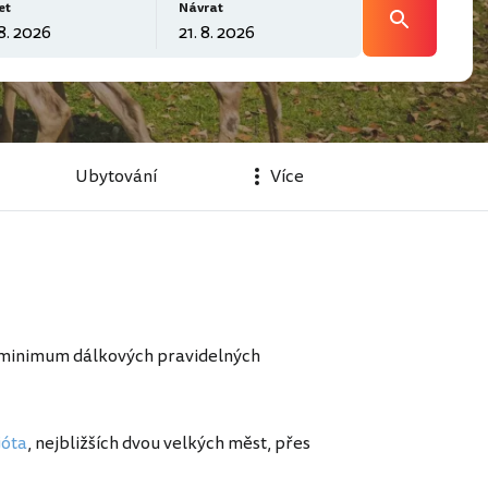
et
Návrat
Ubytování
Více
n minimum dálkových pravidelných
jóta
, nejbližších dvou velkých měst, přes