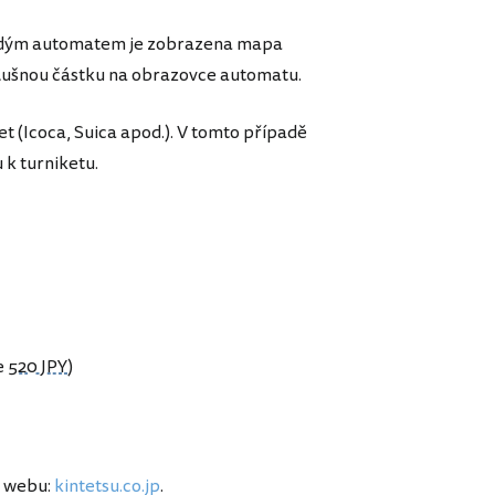
aždým automatem je zobrazena mapa
říslušnou částku na obrazovce automatu.
et (Icoca, Suica apod.). V tomto případě
 k turniketu.
e
520 JPY
)
a webu:
kintetsu.co.jp
.