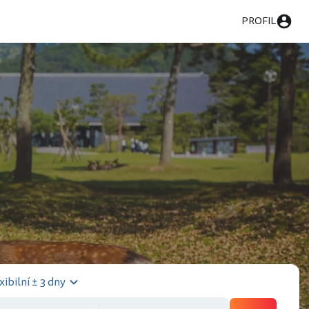
PROFIL
xibilní ± 3 dny