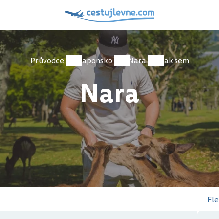
Průvodce
Japonsko
Nara
Jak sem
Nara
Fle