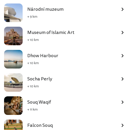
Národní muzeum
+ 9 km
Museum of Islamic Art
+ 10 km
Dhow Harbour
+ 10 km
Socha Perly
+ 10 km
Souq Waqif
+ 11 km
Falcon Souq