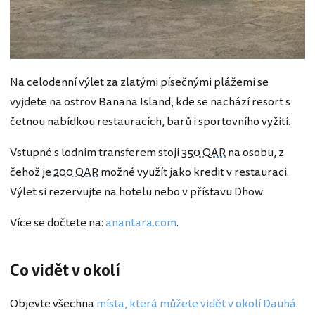
Na celodenní výlet za zlatými písečnými plážemi se
vyjdete na ostrov Banana Island, kde se nachází resort s
četnou nabídkou restauracích, barů i sportovního vyžití.
Vstupné s lodním transferem stojí
350 QAR
na osobu, z
čehož je
200 QAR
možné využít jako kredit v restauraci.
Výlet si rezervujte na hotelu nebo v přístavu Dhow.
Více se dočtete na:
anantara.com
.
Co vidět v okolí
Objevte všechna
místa, která můžete vidět v okolí Dauhá
.