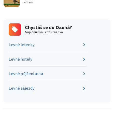
+ 11 km
Chystáš se do Dauhá?
Naplánuj svou cestu raz dva
Levné letenky
Levné hotely
Levné půjčení auta
Levné zájezdy