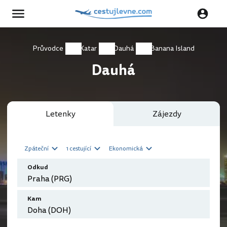
Průvodce
Katar
Dauhá
Banana Island
Dauhá
Letenky
Zájezdy
Zpáteční
1 cestující
Ekonomická
Odkud
Kam