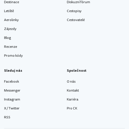
Destinace
Diskuzní fórum
Letiště
Cestopisy
Aerolinky
Cestovatelé
Zájezdy
Blog
Recenze
Promo kódy
Sleduj nás
Společnost
Facebook
O nás
Messenger
Kontakt
Instagram
Kariéra
X / Twitter
Pro CK
RSS