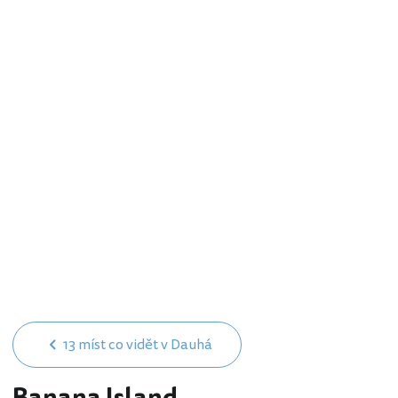
13 míst co vidět v Dauhá