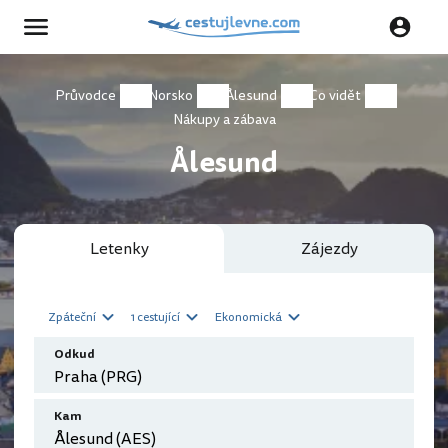
Průvodce
Norsko
Ålesund
Co vidět
Nákupy a zábava
Ålesund
Letenky
Zájezdy
Zpáteční
1 cestující
Ekonomická
Odkud
Kam