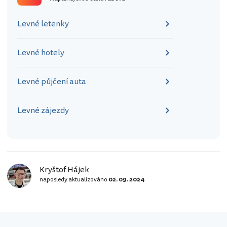
alesund-dronning] Na náměstí najdete
vyvýšenou terasu, z níž se naskytne
Levné letenky
překrásný výhled na celý
průliv Ålesundet…
Levné hotely
Levné půjčení auta
Levné zájezdy
Kryštof Hájek
naposledy aktualizováno
02. 09. 2024