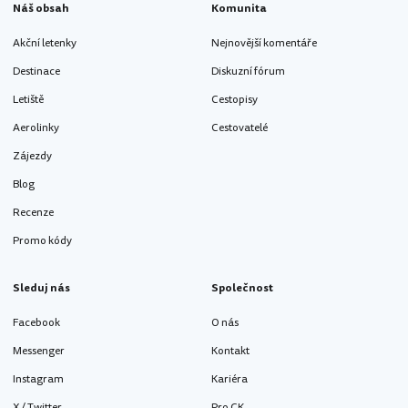
Náš obsah
Komunita
Akční letenky
Nejnovější komentáře
Destinace
Diskuzní fórum
Letiště
Cestopisy
Aerolinky
Cestovatelé
Zájezdy
Blog
Recenze
Promo kódy
Sleduj nás
Společnost
Facebook
O nás
Messenger
Kontakt
Instagram
Kariéra
X / Twitter
Pro CK