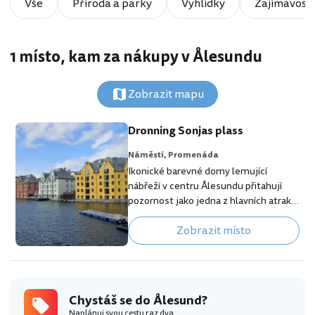
Vše
Příroda a parky
Vyhlídky
Zajímavosti
1 místo, kam za nákupy v Ålesundu
Zobrazit mapu
Dronning Sonjas plass
Náměstí,
Promenáda
Ikonické barevné domy lemující
nábřeží v centru Ålesundu přitahují
pozornost jako jedna z hlavních atrakcí
města. Nejlepší výhled na tyto
Zobrazit místo
barevné domy u vody se naskytne z
náměstí Dronning Sonjas plass na
protějším břehu. [btn "Rezervuj
hotel v centru Ålesundu"
https://www.booking.com/city/no/ale
Chystáš se do Ålesund?
sund.cs.html?aid=355333;label=p-
Naplánuj svou cestu raz dva