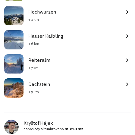
Hochwurzen
+ 4 km
Hauser Kaibling
+ 6 km
Reiteralm
+ 7 km
Dachstein
+ 9 km
Kryštof Hájek
naposledy aktualizováno
01. 01. 2021