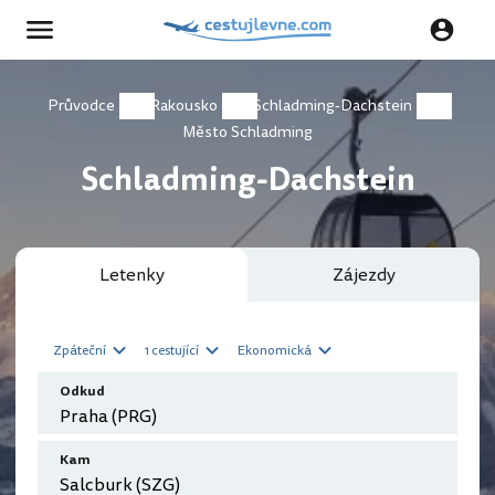
Průvodce
Rakousko
Schladming-Dachstein
Město Schladming
Schladming-Dachstein
Letenky
Zájezdy
Zpáteční
1 cestující
Ekonomická
Odkud
Kam