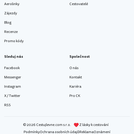
Aerolinky
Cestovatelé
Zájezdy
Blog
Recenze
Promo kódy
Sleduj nás
Společnost
Facebook
O nás
Messenger
Kontakt
Instagram
Kariéra
X / Twitter
Pro CK
RSS
© 2026 Cestujlevne.com s.r.o.
Z lásky k cestování
Podmínky
Ochrana osobních údajů
Reklama
Oznámení