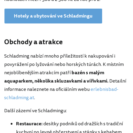
Hotely a ubytování ve Schladmingu
Obchody a atrakce
Schladming nabízí mnoho příležitostí k nakupování i
povyrážení po lyžování nebo horských túrách. K místním
nejoblíbenějším atrakcím patří
bazén s malým
aquaparkem, několika skluzavkami a vířivkami.
Detailní
informace naleznete na oficiálním webu
erlebnisbad-
schladming.at
.
Další zázemí ve Schladmingu:
Restaurace:
desítky podniků od dražších s tradiční
kuchyní po levné občerstvení a stánky s kebabem