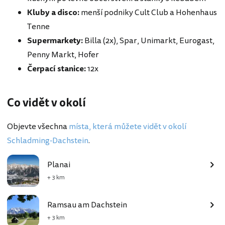
Kluby a disco:
menší podniky Cult Club a Hohenhaus
Tenne
Supermarkety:
Billa (2x), Spar, Unimarkt, Eurogast,
Penny Markt, Hofer
Čerpací stanice:
12x
Co vidět v okolí
Objevte všechna
místa, která můžete vidět v okolí
Schladming-Dachstein
.
Planai
+ 3 km
Ramsau am Dachstein
+ 3 km