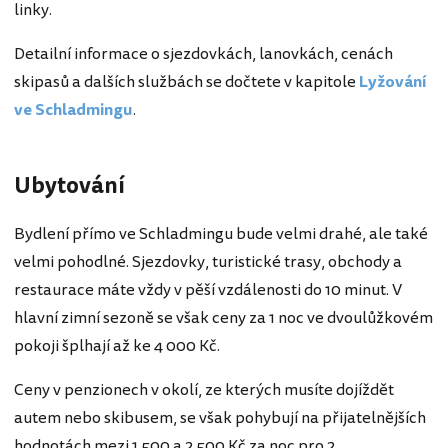
linky.
Detailní informace o sjezdovkách, lanovkách, cenách
skipasů a dalších službách se dočtete v kapitole
Lyžování
ve Schladmingu
.
Ubytování
Bydlení přímo ve Schladmingu bude velmi drahé, ale také
velmi pohodlné. Sjezdovky, turistické trasy, obchody a
restaurace máte vždy v pěší vzdálenosti do 10 minut. V
hlavní zimní sezoně se však ceny za 1 noc ve dvoulůžkovém
pokoji šplhají až ke 4 000 Kč.
Ceny v penzionech v okolí, ze kterých musíte dojíždět
autem nebo skibusem, se však pohybují na přijatelnějších
hodnotách mezi 1 500 a 2 500 Kč za noc pro 2.