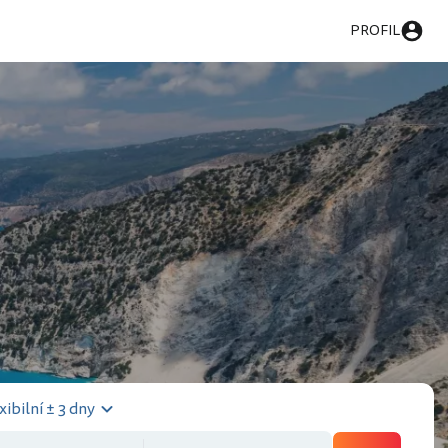
PROFIL
xibilní ± 3 dny