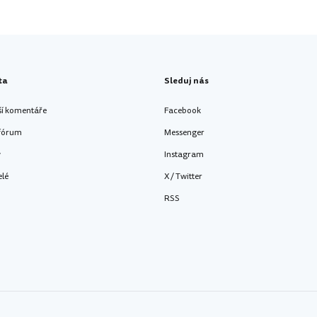
ta
Sleduj nás
ší komentáře
Facebook
 fórum
Messenger
y
Instagram
elé
X / Twitter
RSS