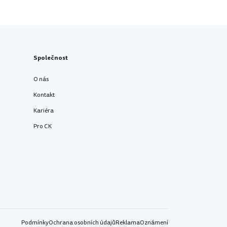
Společnost
O nás
Kontakt
Kariéra
Pro CK
Podmínky
Ochrana osobních údajů
Reklama
Oznámení