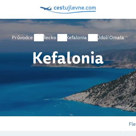
Průvodce
Řecko
Kefalonia
Údolí Omala
Kefalonia
Fle