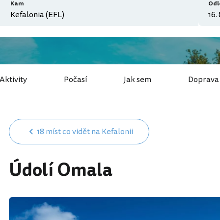
Kam
Odl
Aktivity
Počasí
Jak sem
Doprava
18 míst co vidět na Kefalonii
Údolí Omala