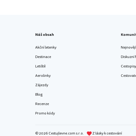
Náš obsah
Komuni
Akční letenky
Nejnověj
Destinace
Diskuzní
Letiště
Cestopis
Aerolinky
Cestovat
Zájezdy
Blog
Recenze
Promo kódy
© 2026 Cestujlevne.com s.r.o.
Z lásky k cestování