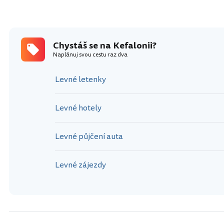
Chystáš se na Kefalonii?
Naplánuj svou cestu raz dva
Levné letenky
Levné hotely
Levné půjčení auta
Levné zájezdy