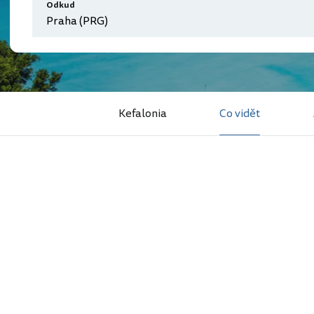
Odkud
Kefalonia
Co vidět