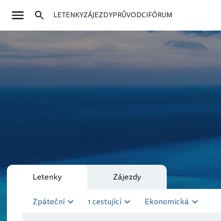
LETENKY
ZÁJEZDY
PRŮVODCI
FÓRUM
Letenky
Zájezdy
Zpáteční
1 cestující
Ekonomická