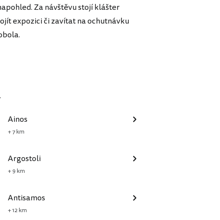
pohled. Za návštěvu stojí klášter
jít expozici či zavítat na ochutnávku
obola.
.
Ainos
+ 7 km
Argostoli
+ 9 km
Antisamos
+ 12 km