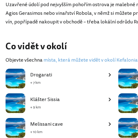
Uzavřené údolí pod nejvyšším pohořím ostrova je malebné na
Agios Gerasimos nebo vinařství Robola, v němž si můžete pro
vín, popřípadě nakoupit v obchodě – třeba lokální odrůdu R
Co vidět v okolí
Objevte všechna
místa, která můžete vidět v okolí Kefalonia
Drogarati
+ 7 km
Klášter Sissia
+ 9 km
Melissani cave
+ 10 km