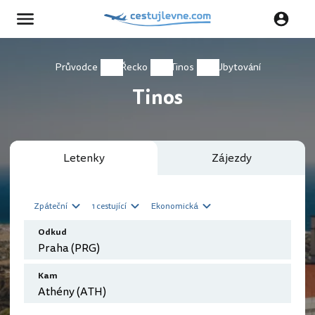
Průvodce
Řecko
Tinos
Ubytování
Tinos
Letenky
Zájezdy
Zpáteční
1 cestující
Ekonomická
Odkud
Kam