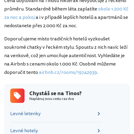
Cena ubytování na Tinosu nikterak nevybočuje z řeckého
průměru. Standardně během léta zaplatíte
okolo 1.200 Kč
za noc a pokoj
a i v případě lepších hotelů a apartmánů se
nedostanete přes 2.000 Kč za noc.
Doporučujeme místo tradičních hotelů vyzkoušet
soukromé chatky v řeckém stylu. Spoustu z nich navíc leží
na venkově, což jen umocňuje autentičnost. Vyhledáte je
na Airbnb s cenami okolo 1.000 Kč. Osobně můžeme
doporučit tento
airbnb.cz/rooms/19742939
.
Chystáš se na Tinos?
Naplánuj svou cestu raz dva
Levné letenky
Levné hotely