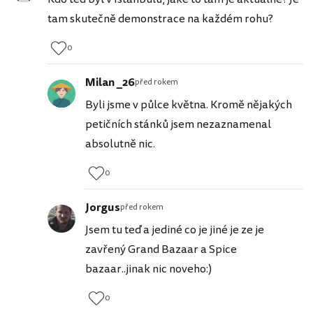
tam skutečně demonstrace na každém rohu?
0
Milan _26
před rokem
Byli jsme v půlce května. Kromě nějakých
petičních stánků jsem nezaznamenal
absolutně nic.
0
Jorgus
před rokem
Jsem tu teď a jediné co je jiné je ze je
zavřený Grand Bazaar a Spice
bazaar..jinak nic noveho:)
0