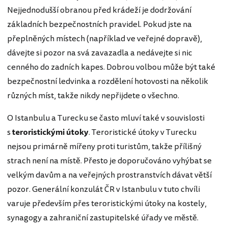
Nejjednodušší obranou před krádeží je dodržování
základních bezpečnostních pravidel. Pokud jste na
přeplněných místech (například ve veřejné dopravě),
dávejte si pozor na svá zavazadla a nedávejte si nic
cenného do zadních kapes. Dobrou volbou může být také
bezpečnostní ledvinka a rozdělení hotovosti na několik
různých míst, takže nikdy nepřijdete o všechno.
O Istanbulu a Turecku se často mluví také v souvislosti
s
teroristickými útoky
. Teroristické útoky v Turecku
nejsou primárně mířeny proti turistům, takže přílišný
strach není na místě. Přesto je doporučováno vyhýbat se
velkým davům a na veřejných prostranstvích dávat větší
pozor. Generální konzulát ČR v Istanbulu v tuto chvíli
varuje především přes teroristickými útoky na kostely,
synagogy a zahraniční zastupitelské úřady ve městě.