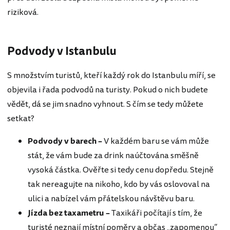
riziková.
Podvody v Istanbulu
S množstvím turistů, kteří každý rok do Istanbulu míří, se
objevila i řada podvodů na turisty. Pokud o nich budete
vědět, dá se jim snadno vyhnout. S čím se tedy můžete
setkat?
Podvody v barech –
V každém baru se vám může
stát, že vám bude za drink naúčtována směšně
vysoká částka. Ověřte si tedy cenu dopředu. Stejně
tak nereagujte na nikoho, kdo by vás oslovoval na
ulici a nabízel vám přátelskou návštěvu baru.
Jízda bez taxametru –
Taxikáři počítají s tím, že
turisté neznají místní poměry a občas „zapomenou“