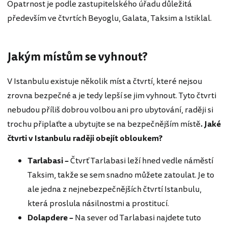
Opatrnost je podle zastupitelského úřadu důležitá
především ve čtvrtích Beyoglu, Galata, Taksim a Istiklal.
Jakým místům se vyhnout?
V Istanbulu existuje několik míst a čtvrtí, které nejsou
zrovna bezpečné a je tedy lepší se jim vyhnout. Tyto čtvrti
nebudou příliš dobrou volbou ani pro ubytování, raději si
trochu připlaťte a ubytujte se na bezpečnějším místě
. Jaké
čtvrti v Istanbulu raději obejít obloukem?
Tarlabasi –
Čtvrť Tarlabasi leží hned vedle náměstí
Taksim, takže se sem snadno můžete zatoulat. Je to
ale jedna z nejnebezpečnějších čtvrtí Istanbulu,
která proslula násilnostmi a prostitucí.
Dolapdere –
Na sever od Tarlabasi najdete tuto