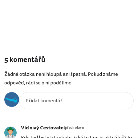
5 komentářů
Žádná otázka není hloupá ani špatná. Pokud známe
odpověď, rádi se o ni podělíme.
Vášnivý Cestovatel
před rokem
Kdo teď byl v Istanbulu, jaké to tam je aktuálně? Je