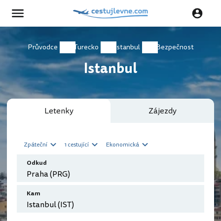
Průvodce
Turecko
Istanbul
Bezpečnost
Istanbul
Letenky
Zájezdy
Zpáteční
1 cestující
Ekonomická
Odkud
Kam