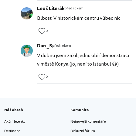
Leoš Literák
před rokem
Blbost. V historickém centru vůbec nic.
0
Dan _S
před rokem
V dubnu jsem zažil jednu obří demonstraci
v městě Konya (jo, není to Istanbul 😉).
0
Náš obsah
Komunita
Akční letenky
Nejnovější komentáře
Destinace
Diskuzní fórum