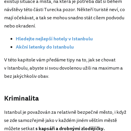
existují situace a místa, na která je potřeba dát si během
návštěvy této části Turecka pozor. Někteří turisté neví, co
mají očekávat, a tak se mohou snadno stát cílem podvodu
nebo okradení.
Hledejte nejlepší hotely v Istanbulu
Akční letenky do Istanbulu
V této kapitole vám předáme tipy na to, jak se chovat
v Istanbulu, abyste si svou dovolenou užili na maximum a
bez jakýchkoliv obav.
Kriminalita
Istanbul je považován za relativně bezpečné město, i když
se zde samozřejmě jako v každém jiném věštím městě
můžete setkat
s kapsáři a drobnými zlodějíčky.