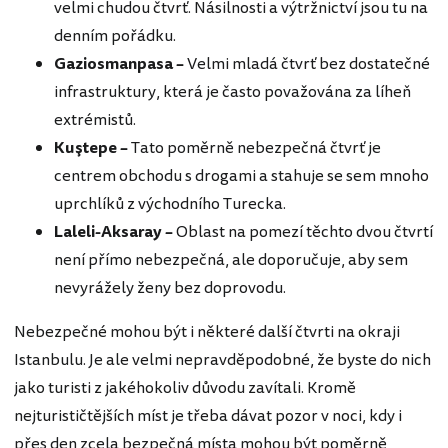
velmi chudou čtvrť. Násilnosti a výtržnictví jsou tu na
denním pořádku.
Gaziosmanpasa –
Velmi mladá čtvrť bez dostatečné
infrastruktury, která je často považována za líheň
extrémistů.
Kuştepe –
Tato poměrně nebezpečná čtvrť je
centrem obchodu s drogami a stahuje se sem mnoho
uprchlíků z východního Turecka.
Laleli-Aksaray –
Oblast na pomezí těchto dvou čtvrtí
není přímo nebezpečná, ale doporučuje, aby sem
nevyrážely ženy bez doprovodu.
Nebezpečné mohou být i některé další čtvrti na okraji
Istanbulu. Je ale velmi nepravděpodobné, že byste do nich
jako turisti z jakéhokoliv důvodu zavítali. Kromě
nejturističtějších míst je třeba dávat pozor v noci, kdy i
přes den zcela bezpečná místa mohou být poměrně