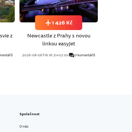
1 426 Kč
svie z
Newcastle z Prahy s novou
linkou easyJet
mentářů
2026-08-06T16:16:21+02:00
0 komentářů
Společnost
O nás