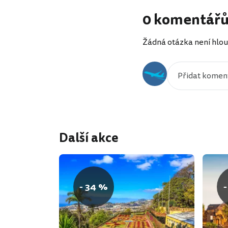
0 komentář
Žádná otázka není hlou
Další akce
- 34 %
-