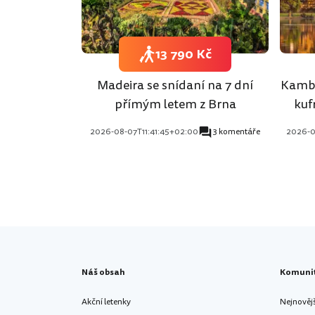
13 790 Kč
Madeira se snídaní na 7 dní
Kambo
přímým letem z Brna
kuf
2026-08-07T11:41:45+02:00
3 komentáře
2026-0
Náš obsah
Komuni
Akční letenky
Nejnověj