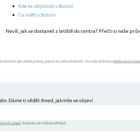
Kde se ubytovat v Boloni
Co vidět v Boloni
Nevíš, jak se dostaneš z letiště do centra? Přečti si naše prů
redakční tým získat provizi, pokud na odkaz kliknete. Viz naše stránka s
Reklamními zás
din. Dáme ti vědět ihned, jakmile se objeví
bních údajů
. Kdykoliv se můžeš odhlásit.