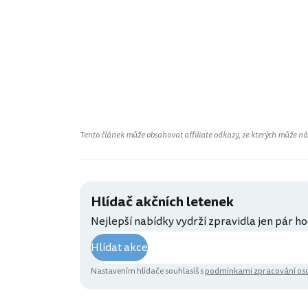
Tento článek může obsahovat affiliate odkazy, ze kterých může náš 
Hlídač akčních letenek
Nejlepší nabídky vydrží zpravidla jen pár ho
Hlídat akce
Nastavením hlídače souhlasíš s
podmínkami zpracování oso