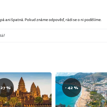
ů
pá ani špatná. Pokud známe odpověď, rádi se o ni podělíme.
 27 %
- 42 %