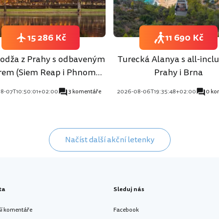
15 286 Kč
11 690 Kč
dža z Prahy s odbaveným
Turecká Alanya s all-inclu
rem (Siem Reap i Phnom
Prahy i Brna
Penh)
8-07T10:50:01+02:00
3 komentáře
2026-08-06T19:35:48+02:00
0 ko
Načíst další akční letenky
ta
Sleduj nás
ší komentáře
Facebook