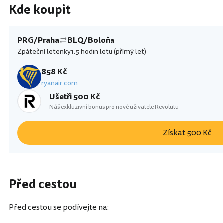
Kde koupit
PRG/Praha
BLQ/Boloňa
Zpáteční letenky
1.5 hodin letu (přímý let)
858 Kč
ryanair.com
Ušetři 500 Kč
Náš exkluzivní bonus pro nové uživatele Revolutu
Získat 500 Kč
Před cestou
Před cestou se podívejte na: