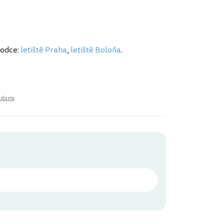
vodce:
letiště Praha
,
letiště Boloňa
.
adami
.