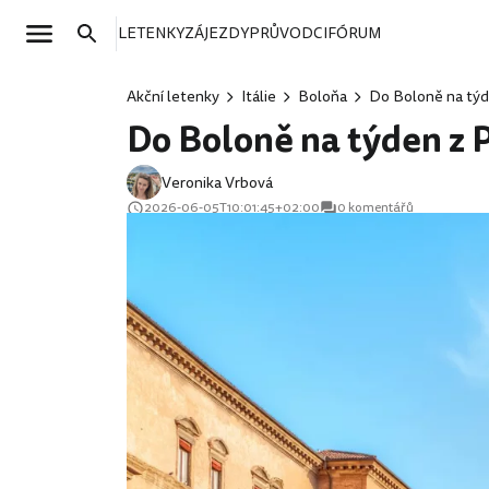
LETENKY
ZÁJEZDY
PRŮVODCI
FÓRUM
Akční letenky
Itálie
Boloňa
Do Boloně na týd
Do Boloně na týden z 
Veronika Vrbová
2026-06-05T10:01:45+02:00
0 komentářů