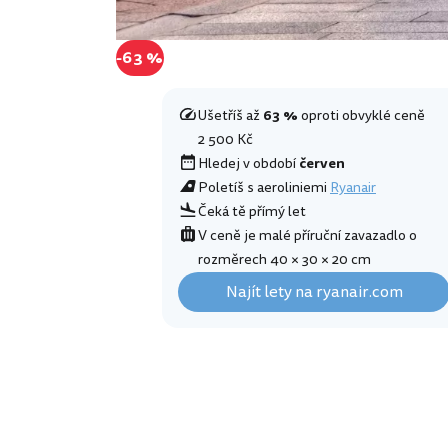
-63 %
Ušetříš až
63 %
oproti obvyklé ceně
2 500 Kč
Hledej v období
červen
Poletíš s aeroliniemi
Ryanair
Čeká tě přímý let
V ceně je malé příruční zavazadlo o
rozměrech 40 × 30 × 20 cm
Najít lety na ryanair.com