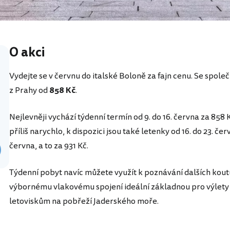
O akci
Vydejte se v červnu do italské Boloně za fajn cenu. Se spole
z Prahy od
858 Kč
.
Nejlevněji vychází týdenní termín od 9. do 16. června za 858 
příliš narychlo, k dispozici jsou také letenky od 16. do 23. če
června, a to za 931 Kč.
Týdenní pobyt navíc můžete využít k poznávání dalších koutů 
výbornému vlakovému spojení ideální základnou pro výlety
letoviskům na pobřeží Jaderského moře.