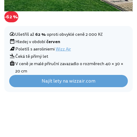
-62 %
Ušetříš až
62 %
oproti obvyklé ceně 2 000 Kč
Hledej v období
červen
Poletíš s aeroliniemi
Wizz Air
Čeká tě přímý let
V ceně je malé příruční zavazadlo o rozměrech 40 × 30 ×
20 cm
Najít lety na wizzair.com