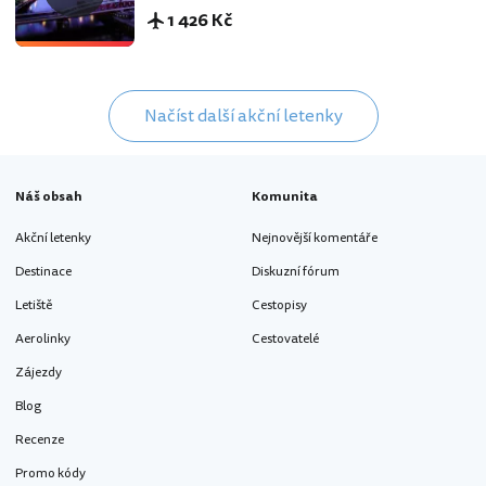
1 426 Kč
Načíst další akční letenky
Náš obsah
Komunita
Akční letenky
Nejnovější komentáře
Destinace
Diskuzní fórum
Letiště
Cestopisy
Aerolinky
Cestovatelé
Zájezdy
Blog
Recenze
Promo kódy