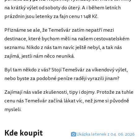
na krátký výlet od soboty do úterý. A i během letních
prázdnin jsou letenky za fajn cenu 1 148 Kč.
Přiznáme se ale, že Temešvár zatím nepatří mezi
destinace, které bychom měli na našem cestovatelském
seznamu. Nikdo z nás tam navíc ještě nebyl, a tak nás
zajímá, jestli nám něco neuniká.
Byl tam někdo z vás? Stojí Temešvár za víkendový výlet,
nebo byste za podobné peníze raději vyrazili jinam?
Zajímají nás vaše zkušenosti, tipy i dojmy. Protože za tuhle
cenu nás Temešvár začíná lákat víc, než jsme si původně
mysleli.
Kde koupit
Ukázka letenek z 04. 06. 2026