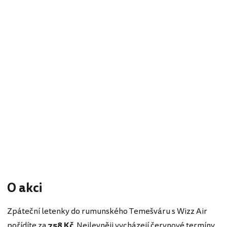
O akci
Zpáteční letenky do rumunského Temešváru s Wizz Air
pořídíte za
758 Kč
. Nejlevněji vycházejí červnové termíny