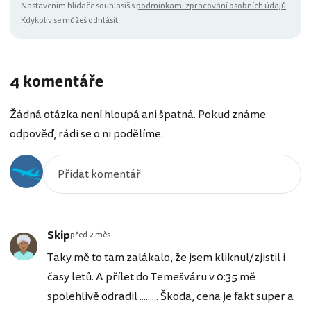
Nastavením hlídače souhlasíš s
podmínkami zpracování osobních údajů
.
Kdykoliv se můžeš odhlásit.
4 komentáře
Žádná otázka není hloupá ani špatná. Pokud známe
odpověď, rádi se o ni podělíme.
Skip
před 2 měs
Taky mě to tam zalákalo, že jsem kliknul/zjistil i
časy letů. A přílet do Temešváru v 0:35 mě
spolehlivě odradil ......... Škoda, cena je fakt super a