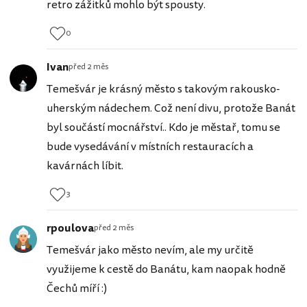
retro zážitků mohlo být spousty.
0
Ivan
před 2 měs
Temešvár je krásný město s takovým rakousko-
uherským nádechem. Což není divu, protože Banát
byl součástí mocnářství.. Kdo je městař, tomu se
bude vysedávání v místních restauracích a
kavárnách líbit.
3
rpoulova
před 2 měs
Temešvár jako město nevím, ale my určitě
využijeme k cestě do Banátu, kam naopak hodně
Čechů míří :)