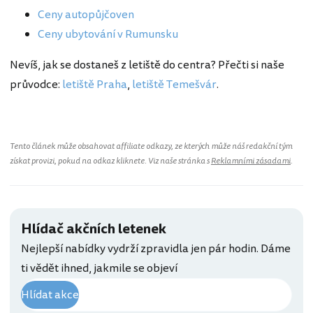
Ceny autopůjčoven
Ceny ubytování v Rumunsku
Nevíš, jak se dostaneš z letiště do centra? Přečti si naše
průvodce:
letiště Praha
,
letiště Temešvár
.
Tento článek může obsahovat affiliate odkazy, ze kterých může náš redakční tým
získat provizi, pokud na odkaz kliknete. Viz naše stránka s
Reklamními zásadami
.
Hlídač akčních letenek
Nejlepší nabídky vydrží zpravidla jen pár hodin. Dáme
ti vědět ihned, jakmile se objeví
Hlídat akce