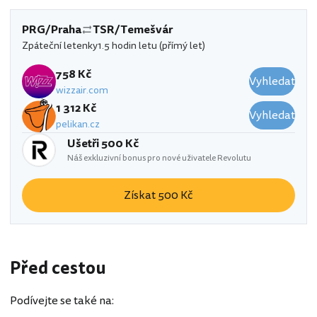
PRG/Praha
TSR/Temešvár
Zpáteční letenky
1.5 hodin letu (přímý let)
758 Kč
Vyhledat
wizzair.com
1 312 Kč
Vyhledat
pelikan.cz
Ušetři 500 Kč
Náš exkluzivní bonus pro nové uživatele Revolutu
Získat 500 Kč
Před cestou
Podívejte se také na: