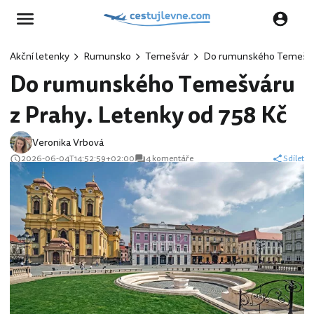
Akční letenky
Rumunsko
Temešvár
Do rumunského Temešvár
Do rumunského Temešváru
z Prahy. Letenky od 758 Kč
Veronika Vrbová
2026-06-04T14:52:59+02:00
4 komentáře
Sdílet