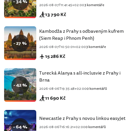
- 34 %
2026-08-07T11:41:45+02:00
3 komentáře
13 790 Kč
Kambodža z Prahy s odbaveným kufrem
(Siem Reap i Phnom Penh)
- 27 %
2026-08-07T10:50:01+02:00
3 komentáře
15 286 Kč
Turecká Alanya s all-inclusvie z Prahy i
Brna
- 42 %
2026-08-06T19:35:48+02:00
0 komentářů
11 690 Kč
Newcastle z Prahy s novou linkou easyJet
- 64 %
2026-08-06T16:16:21+02:00
0 komentářů