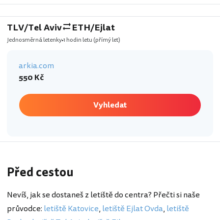
TLV/Tel Aviv
ETH/Ejlat
Jednosměrná letenky
1 hodin letu
(přímý let)
arkia.com
550 Kč
Vyhledat
Před cestou
Nevíš, jak se dostaneš z letiště do centra? Přečti si naše
průvodce:
letiště Katovice
,
letiště Ejlat Ovda
,
letiště