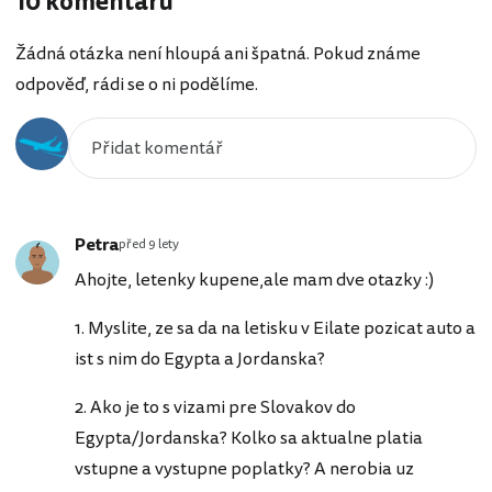
10 komentářů
Žádná otázka není hloupá ani špatná. Pokud známe
odpověď, rádi se o ni podělíme.
Petra
před 9 lety
Ahojte, letenky kupene,ale mam dve otazky :)
1. Myslite, ze sa da na letisku v Eilate pozicat auto a
ist s nim do Egypta a Jordanska?
2. Ako je to s vizami pre Slovakov do
Egypta/Jordanska? Kolko sa aktualne platia
vstupne a vystupne poplatky? A nerobia uz