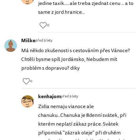
jedine taxik......ale treba zjednat cenu ... a to
same z jord.hranice...
0
Miške
před 9 lety
Má někdo zkušenosti s cestováním přes Vánoce?
Chtěli bysme spíš Jordánsko, Nebudem mít
problém s dopravou? diky
0
kenhajom
před 9 lety
Zidia nemaju vianoce ale
chanuku...Chanuka je 8denní svátek, při
kterém neplatí zákaz práce. Svátek
připomíná "zázrak oleje" při druhém