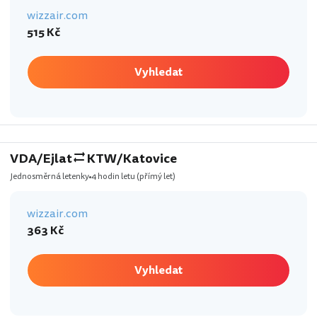
wizzair.com
515 Kč
Vyhledat
VDA/Ejlat
KTW/Katovice
Jednosměrná letenky
4 hodin letu
(přímý let)
wizzair.com
363 Kč
Vyhledat