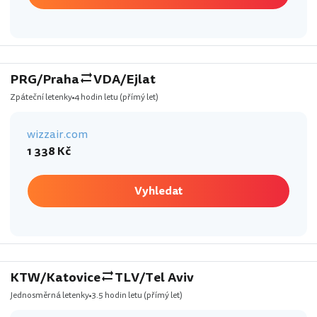
PRG/Praha
VDA/Ejlat
Zpáteční letenky
4 hodin letu
(přímý let)
wizzair.com
1 338 Kč
Vyhledat
KTW/Katovice
TLV/Tel Aviv
Jednosměrná letenky
3.5 hodin letu
(přímý let)