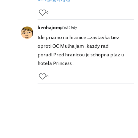
0
kenhajom
před 9 lety
Ide priamo na hranice ...zastavka tiez
oproti OC Mulha jam ..kazdy rad
poradí.Pred hranicou je schopna plaz u
hotela Princess .
0