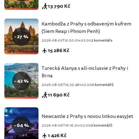
13 790 Kč
Kambodža z Prahy s odbaveným kufrem
(Siem Reap i Phnom Penh)
- 27 %
2026-08-07T10:50:01+02:00
2 komentáře
15 286 Kč
Turecká Alanya s all-inclusvie z Prahy i
Brna
- 42 %
2026-08-06T19:35:48+02:00
0 komentářů
11 690 Kč
Newcastle z Prahy s novou linkou easyJet
- 64 %
2026-08-06T16:16:21+02:00
0 komentářů
1 426 Kč