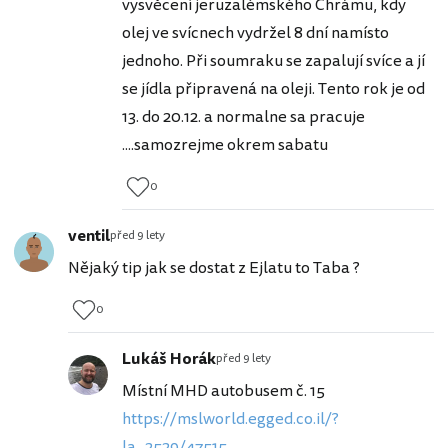
vysvěcení jeruzalémského Chrámu, kdy
olej ve svícnech vydržel 8 dní namísto
jednoho. Při soumraku se zapalují svíce a jí
se jídla připravená na oleji. Tento rok je od
13. do 20.12. a normalne sa pracuje
....samozrejme okrem sabatu
0
ventil
před 9 lety
Nějaký tip jak se dostat z Ejlatu to Taba ?
0
Lukáš Horák
před 9 lety
Místní MHD autobusem č. 15
https://mslworld.egged.co.il/?
la...2529/47515