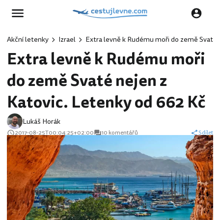
Akční letenky
Izrael
Extra levně k Rudému moři do země Svaté n
Extra levně k Rudému moři
do země Svaté nejen z
Katovic. Letenky od 662 Kč
Lukáš Horák
2017-08-25T00:04:25+02:00
10 komentářů
Sdílet