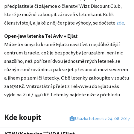
předplatitele či zájemce o členství Wizz Discount Club,
které je možné zakoupit zároveň s letenkami. Kolik
členství stojí, a jaké z něj čerpáte výhody, se dočtete
zde
.
Open-jaw letenka Tel Aviv + Ejlat
Máte-li v úmyslu kromě Ejlatu navštívit i nejdůležitější
centrum Izraele, což je bezpochyby Jeruzalém, není nic
snazšího, než pořízení dvou jednosměrných letenek se
různým směrováním a pak se jet přesunout mezi severem
a jihem po zemi či letecky. Obě letenky zakoupíte v součtu
za 878 Kč. Vnitrostátní přelet z Tel-Avivu do Ejlatu vás
vyjde na 21 € / 550 Kč. Letenky najdete níže v přehledu.
Kde koupit
Ukázka letenek z 24. 08. 2017