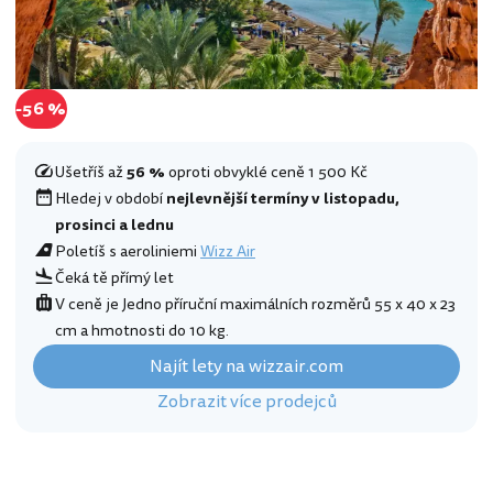
-56 %
Ušetříš až
56 %
oproti obvyklé ceně 1 500 Kč
Hledej v období
nejlevnější termíny v listopadu,
prosinci a lednu
Poletíš s aeroliniemi
Wizz Air
Čeká tě přímý let
V ceně je Jedno příruční maximálních rozměrů 55 x 40 x 23
cm a hmotnosti do 10 kg.
Najít lety na wizzair.com
Zobrazit více prodejců