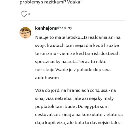
problemy s razitkami? Vdaka!
0
kenhajom
před 9 lety
Nie...je to male letisko....Izrealcania ani na
svojich autach tam nejazdia kvoli hrozbe
terorizmu - viem ze ked tam isli dostavali
spec.znacky na auta.Teraz to nikto
neriskuje.Vsade je v pohode doprava
autobusom.
Viza do jord. na hraniciach cc 14 usa - na
sinaj viza netreba , ale asi nejaky maly
poplatok tam bude . Do egypta som
cestoval cez sinaj a na konzulate v elate sa
daju kupit viza, ale bolo to davnejsie tak si