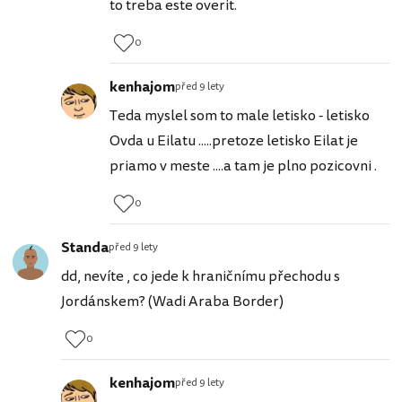
to treba este overit.
0
kenhajom
před 9 lety
Teda myslel som to male letisko - letisko
Ovda u Eilatu .....pretoze letisko Eilat je
priamo v meste ....a tam je plno pozicovni .
0
Standa
před 9 lety
dd, nevíte , co jede k hraničnímu přechodu s
Jordánskem? (Wadi Araba Border)
0
kenhajom
před 9 lety