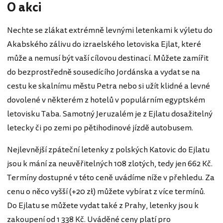
O akci
Nechte se zlákat extrémně levnými letenkami k výletu do
Akabského zálivu do izraelského letoviska Ejlat, které
může a nemusí být vaší cílovou destinací. Můžete zamířit
do bezprostředně sousedícího Jordánska a vydat se na
cestu ke skalnímu městu Petra nebo si užít klidné a levné
dovolené v některém z hotelů v populárním egyptském
letovisku Taba. Samotný Jeruzalém je z Ejlatu dosažitelný
letecky či po zemi po pětihodinové jízdě autobusem.
Nejlevnější zpáteční letenky z polských Katovic do Ejlatu
jsou k mání za neuvěřitelných 108 zlotých, tedy jen 662 Kč.
Termíny dostupné v této ceně uvádíme níže v přehledu. Za
cenu o něco vyšší (+20 zł) můžete vybírat z více termínů.
Do Ejlatu se můžete vydat také z Prahy, letenky jsou k
zakoupení od 1 338 Kč. Uváděné ceny platí pro