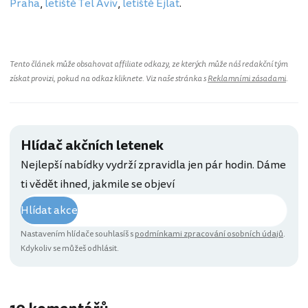
Praha
,
letiště Tel Aviv
,
letiště Ejlat
.
Tento článek může obsahovat affiliate odkazy, ze kterých může náš redakční tým
získat provizi, pokud na odkaz kliknete. Viz naše stránka s
Reklamními zásadami
.
Hlídač akčních letenek
Nejlepší nabídky vydrží zpravidla jen pár hodin. Dáme
ti vědět ihned, jakmile se objeví
Hlídat akce
Nastavením hlídače souhlasíš s
podmínkami zpracování osobních údajů
.
Kdykoliv se můžeš odhlásit.