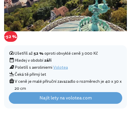
-52 %
Ušetříš až
52 %
oproti obvyklé ceně 3 000 Kč
Hledej v období
září
Poletíš s aeroliniemi
Volotea
Čeká tě přímý let
V ceně je malé příruční zavazadlo o rozměrech je 40 x 30 x
20 cm
Najít lety na volotea.com