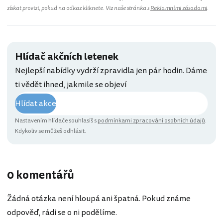
získat provizi, pokud na odkaz kliknete. Viz naše stránka s
Reklamními zásadami
.
Hlídač akčních letenek
Nejlepší nabídky vydrží zpravidla jen pár hodin. Dáme
ti vědět ihned, jakmile se objeví
Hlídat akce
Nastavením hlídače souhlasíš s
podmínkami zpracování osobních údajů
.
Kdykoliv se můžeš odhlásit.
0 komentářů
Žádná otázka není hloupá ani špatná. Pokud známe
odpověď, rádi se o ni podělíme.