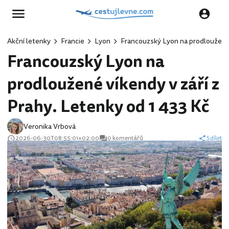
Akční letenky
Francie
Lyon
Francouzský Lyon na prodloužené v
Francouzský Lyon na
prodloužené víkendy v září z
Prahy. Letenky od 1 433 Kč
Veronika Vrbová
2026-06-30T08:55:01+02:00
0 komentářů
Sdílet