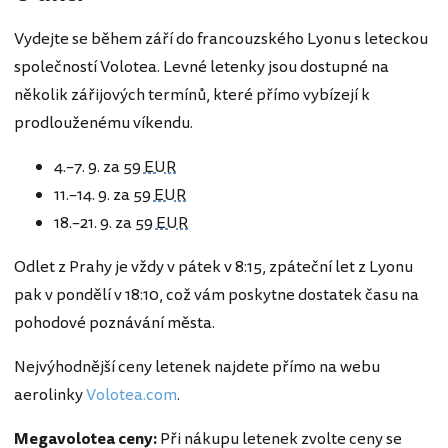
Vydejte se během září do francouzského Lyonu s leteckou
společností Volotea. Levné letenky jsou dostupné na
několik zářijových termínů, které přímo vybízejí k
prodlouženému víkendu.
4.–7. 9. za
59 EUR
11.–14. 9. za
59 EUR
18.–21. 9. za
59 EUR
Odlet z Prahy je vždy v pátek v 8:15, zpáteční let z Lyonu
pak v pondělí v 18:10, což vám poskytne dostatek času na
pohodové poznávání města.
Nejvýhodnější ceny letenek najdete přímo na webu
aerolinky
Volotea.com
.
Megavolotea ceny:
Při nákupu letenek zvolte ceny se