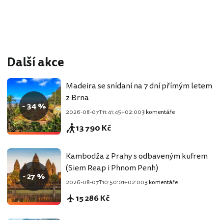
Další akce
Madeira se snídaní na 7 dní přímým letem
z Brna
- 34 %
2026-08-07T11:41:45+02:00
3 komentáře
13 790 Kč
Kambodža z Prahy s odbaveným kufrem
(Siem Reap i Phnom Penh)
- 27 %
2026-08-07T10:50:01+02:00
3 komentáře
15 286 Kč