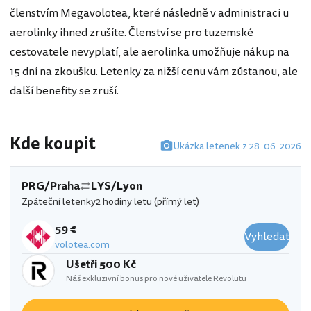
členstvím Megavolotea, které následně v administraci u
aerolinky ihned zrušíte. Členství se pro tuzemské
cestovatele nevyplatí, ale aerolinka umožňuje nákup na
15 dní na zkoušku. Letenky za nižší cenu vám zůstanou, ale
další benefity se zruší.
Kde koupit
Ukázka letenek z 28. 06. 2026
PRG/Praha
LYS/Lyon
Zpáteční letenky
2 hodiny letu (přímý let)
59 €
Vyhledat
volotea.com
Ušetři 500 Kč
Náš exkluzivní bonus pro nové uživatele Revolutu