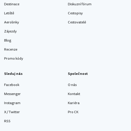
Destinace
Diskuzní fórum
Letiště
Cestopisy
Aerolinky
Cestovatelé
Zájezdy
Blog
Recenze
Promo kódy
Sleduj nás
Společnost
Facebook
O nás
Messenger
Kontakt
Instagram
Kariéra
X / Twitter
Pro CK
RSS