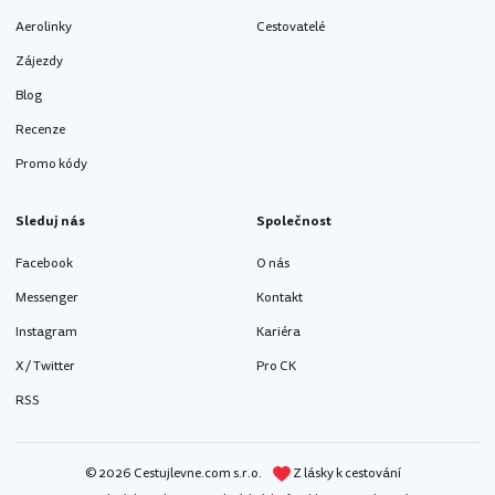
Aerolinky
Cestovatelé
Zájezdy
Blog
Recenze
Promo kódy
Sleduj nás
Společnost
Facebook
O nás
Messenger
Kontakt
Instagram
Kariéra
X / Twitter
Pro CK
RSS
© 2026 Cestujlevne.com s.r.o.
Z lásky k cestování