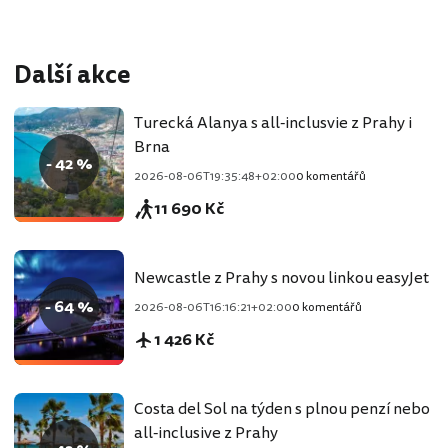
Další akce
Turecká Alanya s all-inclusvie z Prahy i
Brna
- 42 %
2026-08-06T19:35:48+02:00
0 komentářů
11 690 Kč
Newcastle z Prahy s novou linkou easyJet
- 64 %
2026-08-06T16:16:21+02:00
0 komentářů
1 426 Kč
Costa del Sol na týden s plnou penzí nebo
all-inclusive z Prahy