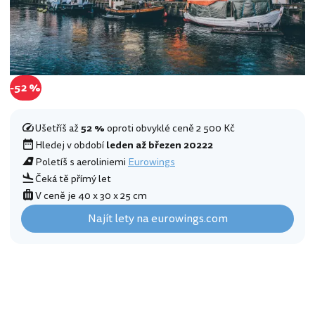
-52 %
Ušetříš až
52 %
oproti obvyklé ceně 2 500 Kč
Hledej v období
leden až březen 20222
Poletíš s aeroliniemi
Eurowings
Čeká tě přímý let
V ceně je 40 x 30 x 25 cm
Najít lety na eurowings.com