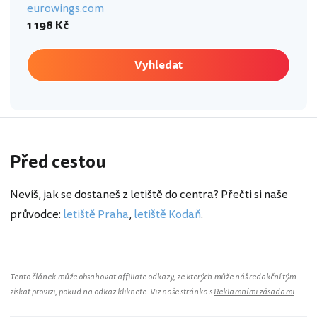
eurowings.com
1 198 Kč
Vyhledat
Před cestou
Nevíš, jak se dostaneš z letiště do centra? Přečti si naše
průvodce:
letiště Praha
,
letiště Kodaň
.
Tento článek může obsahovat affiliate odkazy, ze kterých může náš redakční tým
získat provizi, pokud na odkaz kliknete. Viz naše stránka s
Reklamními zásadami
.