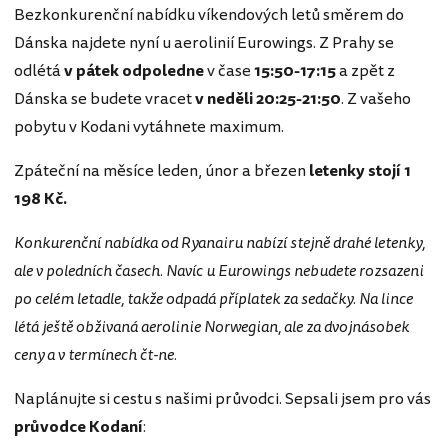
Bezkonkurenční nabídku víkendových letů směrem do
Dánska najdete nyní u aerolinií Eurowings. Z Prahy se
odlétá
v pátek odpoledne
v čase
15:50-17:15
a zpět z
Dánska se budete vracet
v neděli 20:25-21:50
. Z vašeho
pobytu v Kodani vytáhnete maximum.
Zpáteční na měsíce leden, únor a březen
letenky stojí 1
198 Kč.
Konkurenční nabídka od Ryanairu nabízí stejně drahé letenky,
ale v poledních časech. Navíc u Eurowings nebudete rozsazeni
po celém letadle, takže odpadá příplatek za sedačky. Na lince
létá ještě obživaná aerolinie Norwegian, ale za dvojnásobek
ceny a v termínech čt-ne.
Naplánujte si cestu s našimi průvodci. Sepsali jsem pro vás
průvodce Kodaní
: