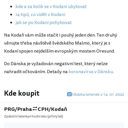
kde a za kolik se v Kodani ubytovat
14 tipů, co vidět v Kodani
jak se po Kodani pohybovat
Na Kodaň vám může stačit i pouhý jeden den. Ten druhý
věnujte třeba návštěvě švédského Malmö, který je s
Kodaní spojen nejdelším evropským mostem Öresund.
Do Dánska je vyžadován negativní test, který nelze
nahradit očkováním. Detaily na
koronavirus v Dánsku
.
Kde koupit
Ukázka letenek z 14. 01. 2022
PRG/Praha
CPH/Kodaň
Zpáteční letenky
1 hodin letu
(přímý let)