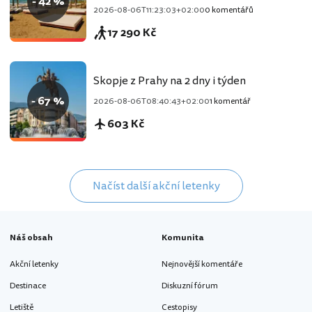
- 42 %
2026-08-06T11:23:03+02:00
0 komentářů
17 290 Kč
Skopje z Prahy na 2 dny i týden
- 67 %
2026-08-06T08:40:43+02:00
1 komentář
603 Kč
Načíst další akční letenky
Náš obsah
Komunita
Akční letenky
Nejnovější komentáře
Destinace
Diskuzní fórum
Letiště
Cestopisy