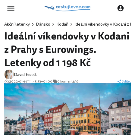
Akční letenky
Dánsko
Kodaň
Ideální víkendovky v Kodani z P
Ideální víkendovky v Kodani
z Prahy s Eurowings.
Letenky od 1 198 Kč
David Eiselt
2022-01-14T11:43:51+01:00
0 komentářů
Sdílet