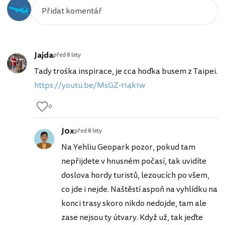
Jajda
před 8 lety
Tady trośka inspirace, je cca hoďka busem z Taipei.
https://youtu.be/MsGZ-114k1w
0
J0x
před 8 lety
Na Yehliu Geopark pozor, pokud tam
nepřijdete v hnusném počasí, tak uvidíte
doslova hordy turistů, lezoucích po všem,
co jde i nejde. Naštěstí aspoň na vyhlídku na
konci trasy skoro nikdo nedojde, tam ale
zase nejsou ty útvary. Když už, tak jeďte