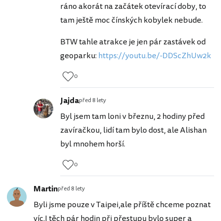
ráno akorát na začátek otevírací doby, to
tam ještě moc čínských kobylek nebude.
BTW tahle atrakce je jen pár zastávek od
geoparku:
https://youtu.be/-DDScZhUw2k
0
Jajda
před 8 lety
Byl jsem tam loni v březnu, 2 hodiny před
zavíračkou, lidí tam bylo dost, ale Alishan
byl mnohem horší.
0
Martin
před 8 lety
Byli jsme pouze v Taipei,ale příště chceme poznat
víc.I těch pár hodin při přestupu bylo super a