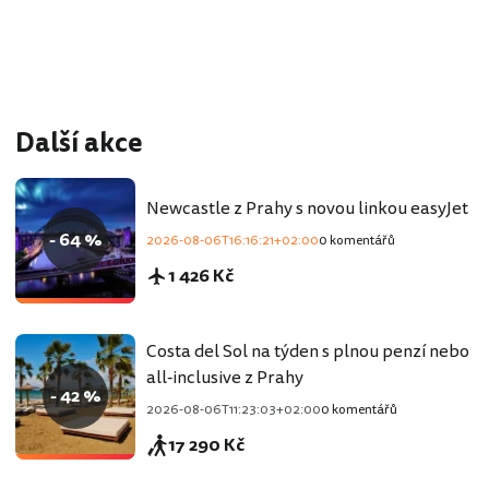
Další akce
Newcastle z Prahy s novou linkou easyJet
- 64 %
2026-08-06T16:16:21+02:00
0 komentářů
1 426 Kč
Costa del Sol na týden s plnou penzí nebo
all-inclusive z Prahy
- 42 %
2026-08-06T11:23:03+02:00
0 komentářů
17 290 Kč