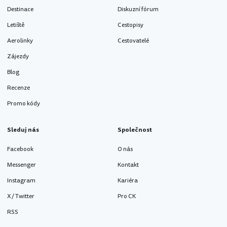
Destinace
Diskuzní fórum
Letiště
Cestopisy
Aerolinky
Cestovatelé
Zájezdy
Blog
Recenze
Promo kódy
Sleduj nás
Společnost
Facebook
O nás
Messenger
Kontakt
Instagram
Kariéra
X / Twitter
Pro CK
RSS