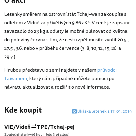
O akci
Letenky směrem na ostrovní stát Tchaj–wan zakoupíte s
odletem z Vídně za přívětivých 9 867 Kč. V ceně je zapsané
zavazadlo do 23 kg a odlety je možné plánovat od května
do poloviny června s tím, že cestu zpět musíte zvolit 20.5.,
27.5., 3.6. nebo v průběhu července (3, 8, 10, 12, 15, 26. a
29.7.)
Hrubou představu o zemi najdete v našem
průvodci
Taiwanem
, který nám případně můžete pomoci po
návratu aktualizovat a rozšířit o nové informace.
Kde koupit
Ukázka letenek z 17. 01. 2019
VIE/Vídeň
TPE/Tchaj-pej
Zpáteční letenky
16 hodin letu
(1 přestup)