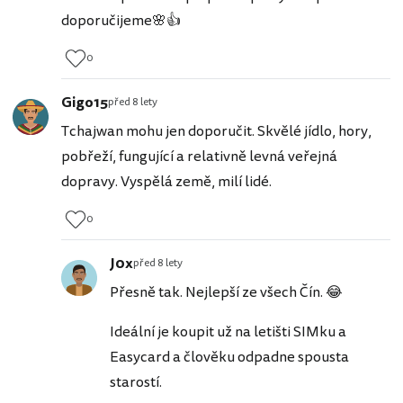
doporučijeme🌸👍
0
Gigo15
před 8 lety
Tchajwan mohu jen doporučit. Skvělé jídlo, hory,
pobřeží, fungující a relativně levná veřejná
dopravy. Vyspělá země, milí lidé.
0
J0x
před 8 lety
Přesně tak. Nejlepší ze všech Čín. 😂
Ideální je koupit už na letišti SIMku a
Easycard a člověku odpadne spousta
starostí.