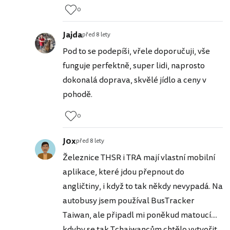
0
Jajda
před 8 lety
Pod to se podepíši, vřele doporučuji, vše
funguje perfektně, super lidi, naprosto
dokonalá doprava, skvělé jídlo a ceny v
pohodě.
0
J0x
před 8 lety
Železnice THSR i TRA mají vlastní mobilní
aplikace, které jdou přepnout do
angličtiny, i když to tak někdy nevypadá. Na
autobusy jsem používal BusTracker
Taiwan, ale připadl mi poněkud matoucí....
kdyby se tak Tchajwancům chtělo vytvořit