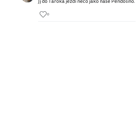
Jj do Taroka jezdí něco jako naše Pendolino.
0