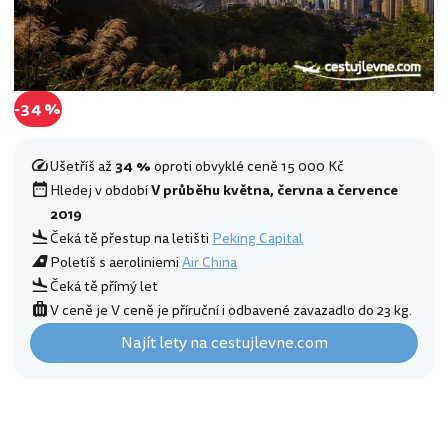
-34 %
Ušetříš až
34 %
oproti obvyklé ceně 15 000 Kč
Hledej v období
V průběhu května, června a července
2019
Čeká tě přestup na letišti
Peking Capital
Poletíš s aeroliniemi
Air China
Čeká tě přímý let
V ceně je V ceně je příruční i odbavené zavazadlo do 23 kg.
Najít lety na cestujlevne.com