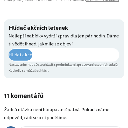
získat provizi, pokud na odkaz kliknete. Viz naše stránka s
Reklamními zásadami
.
Hlídač akčních letenek
Nejlepší nabídky vydrží zpravidla jen pár hodin. Dáme
ti vědět ihned, jakmile se objeví
Hlídat akce
Nastavením hlídače souhlasíš s
podmínkami zpracování osobních údajů
.
Kdykoliv se můžeš odhlásit.
11 komentářů
Žádná otázka není hloupá ani špatná. Pokud známe
odpověď, rádi se o ni podělíme.