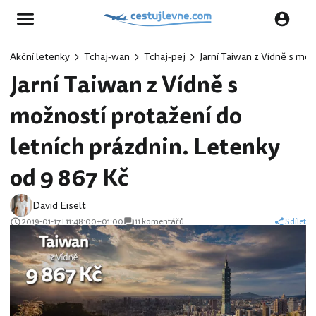
Akční letenky
Tchaj-wan
Tchaj-pej
Jarní Taiwan z Vídně s mož
Jarní Taiwan z Vídně s
možností protažení do
letních prázdnin. Letenky
od 9 867 Kč
David Eiselt
2019-01-17T11:48:00+01:00
11 komentářů
Sdílet