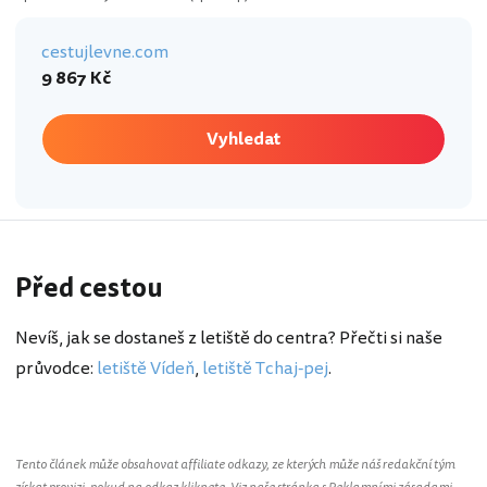
cestujlevne.com
9 867 Kč
Vyhledat
Před cestou
Nevíš, jak se dostaneš z letiště do centra? Přečti si naše
průvodce:
letiště Vídeň
,
letiště Tchaj-pej
.
Tento článek může obsahovat affiliate odkazy, ze kterých může náš redakční tým