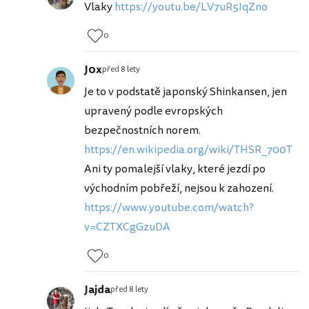
Vlaky
https://youtu.be/LV7uR5IqZno
0
J0x
před 8 lety
Je to v podstatě japonský Shinkansen, jen
upravený podle evropských
bezpečnostních norem.
https://en.wikipedia.org/wiki/THSR_700T
Ani ty pomalejší vlaky, které jezdí po
východním pobřeží, nejsou k zahození.
https://www.youtube.com/watch?
v=CZTXCgGzuDA
0
Jajda
před 8 lety