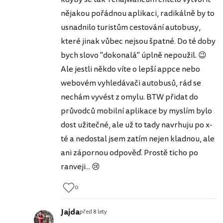
nějakou pořádnou aplikaci, radikálně by to
usnadnilo turistům cestování autobusy,
které jinak vůbec nejsou špatné. Do té doby
bych slovo "dokonalá" úplně nepoužil. 😉
Ale jestli někdo víte o lepší appce nebo
webovém vyhledávači autobusů, rád se
nechám vyvést z omylu. BTW přidat do
průvodců mobilní aplikace by myslím bylo
dost užitečné, ale už to tady navrhuju po x-
té a nedostal jsem zatím nejen kladnou, ale
ani zápornou odpověď. Prostě ticho po
ranveji... 😢
0
Jajda
před 8 lety