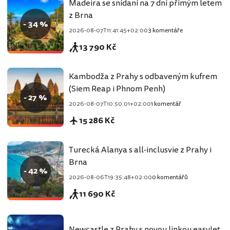
Madeira se snídaní na 7 dní přímým letem
z Brna
- 34 %
2026-08-07T11:41:45+02:00
3 komentáře
13 790 Kč
Kambodža z Prahy s odbaveným kufrem
(Siem Reap i Phnom Penh)
- 27 %
2026-08-07T10:50:01+02:00
1 komentář
15 286 Kč
Turecká Alanya s all-inclusvie z Prahy i
Brna
- 42 %
2026-08-06T19:35:48+02:00
0 komentářů
11 690 Kč
Newcastle z Prahy s novou linkou easyJet