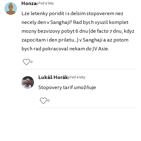
Honza
před 9 lety
Lze letenky poridit i s delsim stopoverem nez
necely den v Sanghaji? Rad bych vyuzil komplet
mozny bezvizovy pobyt 6 dnu (de facto 7 dnu, kdyz
zapocitam i den priletu...) v Sanghaji a az potom
bych rad pokracoval nekam do JV Asie.
0
Lukáš Horák
před 9 lety
Stopovery tarif umožňuje
0