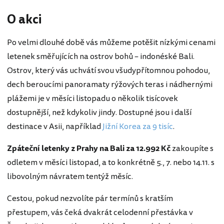
O akci
Po velmi dlouhé době vás můžeme potěšit nízkými cenami
letenek směřujících na ostrov bohů – indonéské Bali.
Ostrov, který vás uchvátí svou všudypřítomnou pohodou,
dech beroucími panoramaty rýžových teras i nádhernými
plážemi je v měsíci listopadu o několik tisícovek
dostupnější, než kdykoliv jindy. Dostupné jsou i další
destinace v Asii, například
Jižní Korea za 9 tisíc
.
Zpáteční letenky z Prahy na Bali za 12.992 Kč
zakoupíte s
odletem v měsíci listopad, a to konkrétně 5., 7. nebo 14.11. s
libovolným návratem tentýž měsíc.
Cestou, pokud nezvolíte pár termínů s kratším
přestupem, vás čeká dvakrát celodenní přestávka v