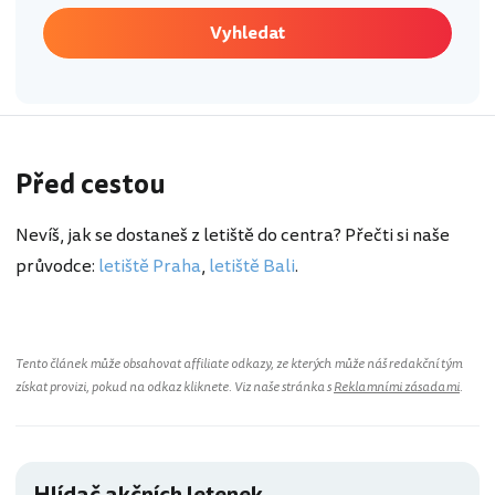
Vyhledat
Před cestou
Nevíš, jak se dostaneš z letiště do centra? Přečti si naše
průvodce:
letiště Praha
,
letiště Bali
.
Tento článek může obsahovat affiliate odkazy, ze kterých může náš redakční tým
získat provizi, pokud na odkaz kliknete. Viz naše stránka s
Reklamními zásadami
.
Hlídač akčních letenek