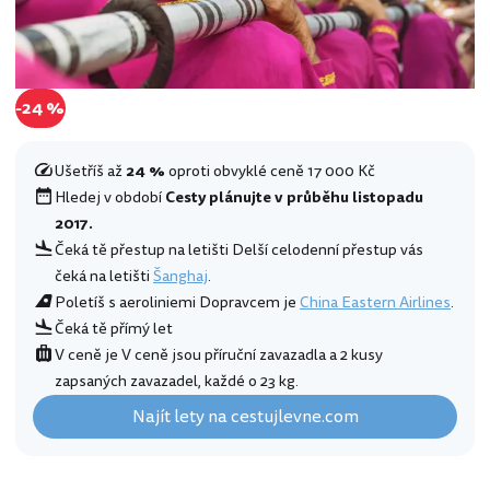
-24 %
Ušetříš až
24 %
oproti obvyklé ceně 17 000 Kč
Hledej v období
Cesty plánujte v průběhu listopadu
2017.
Čeká tě přestup na letišti Delší celodenní přestup vás
čeká na letišti
Šanghaj
.
Poletíš s aeroliniemi Dopravcem je
China Eastern Airlines
.
Čeká tě přímý let
V ceně je V ceně jsou příruční zavazadla a 2 kusy
zapsaných zavazadel, každé o 23 kg.
Najít lety na cestujlevne.com