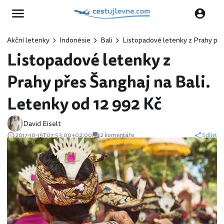
Akční letenky
Indonésie
Bali
Listopadové letenky z Prahy pře
Listopadové letenky z
Prahy přes Šanghaj na Bali.
Letenky od 12 992 Kč
David Eiselt
2017-10-19T07:53:00+02:00
2 komentáře
Sdílet