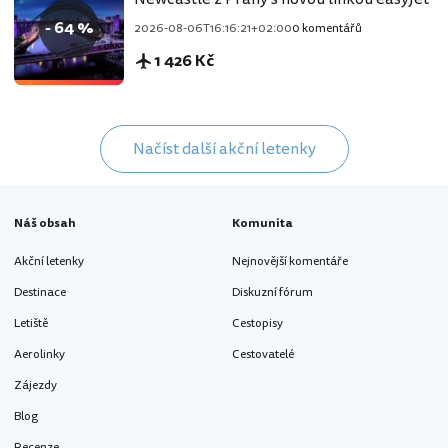
- 64 %
2026-08-06T16:16:21+02:00
0 komentářů
1 426 Kč
Načíst další akční letenky
Náš obsah
Komunita
Akční letenky
Nejnovější komentáře
Destinace
Diskuzní fórum
Letiště
Cestopisy
Aerolinky
Cestovatelé
Zájezdy
Blog
Recenze