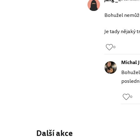
Bohužel nemůžu s
Je tady nějaký t
0
Michal 
Bohužel 
poslední
0
Další akce