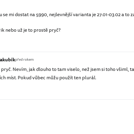
e mi dostat na 5990, nejlevnější varianta je 27.01-03.02 a to z
rik nebo už je to prostě pryč?
Jakubík
před rokem
pryč. Nevím, jak dlouho to tam viselo, než jsem si toho všiml, 
ch míst. Pokud vůbec můžu použít ten plurál.