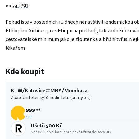
na
34 USD
.
Pokud jste v posledních 10 dnech nenavštívili endemickou obl
Ethiopian Airlines přes Etiopii například), tak žádné očkov
cestovatelské minimum jako je žloutenka a břišní tyfus. Nejl
lékařem.
Kde koupit
KTW/Katovice
MBA/Mombasa
Zpáteční letenky
10 hodin letu (přímý let)
999 zł
r.pl
Ušetři 500 Kč
Náš exkluzivní bonus pro nové uživatele Revolutu