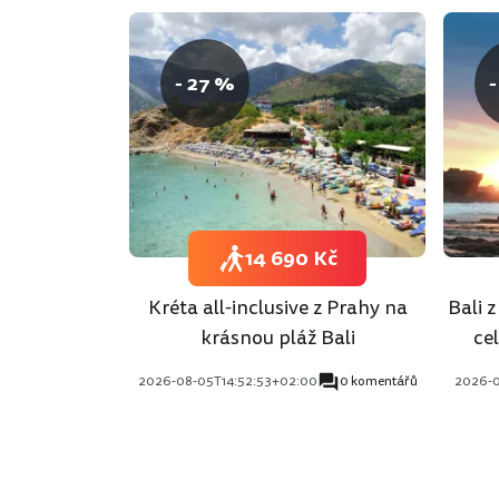
- 27 %
-
14 690 Kč
Kréta all-inclusive z Prahy na
Bali 
krásnou pláž Bali
ce
2026-08-05T14:52:53+02:00
0 komentářů
2026-0