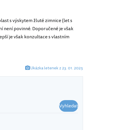
ast s výskytem žluté zimnice (let s
ání není povinné. Doporučené je však
epší je však konzultace s vlastním
Ukázka letenek z 23. 01. 2025
Vyhledat