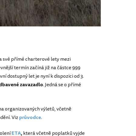
a své přímé charterové lety mezi
nější termín začíná již na částce
999
ní dostupný let je nyní k dispozici od 3.
 odbavené zavazadlo
. Jedná se o přímé
ha organizovaných výletů, včetně
idění. Viz
průvodce
.
volení
ETA
,
která včetně poplatků vyjde