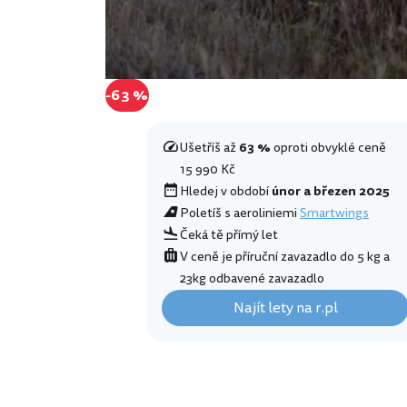
-63 %
Ušetříš až
63 %
oproti obvyklé ceně
15 990 Kč
Hledej v období
únor a březen 2025
Poletíš s aeroliniemi
Smartwings
Čeká tě přímý let
V ceně je příruční zavazadlo do 5 kg a
23kg odbavené zavazadlo
Najít lety na r.pl