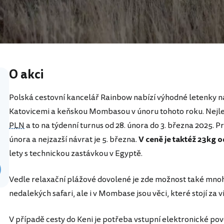
O akci
Polská cestovní kancelář Rainbow nabízí výhodné letenky n
Katovicemi a keňskou Mombasou v únoru tohoto roku. Nejlev
PLN
a to na týdenní turnus od 28. února do 3. března 2025. Prv
února a nejzazší návrat je 5. března.
V ceně je taktéž 23kg
lety s technickou zastávkou v Egyptě.
Vedle relaxační plážové dovolené je zde možnost také mno
nedalekých safari, ale i v Mombase jsou věci, které stojí za v
V případě cesty do Keni je potřeba vstupní elektronické po