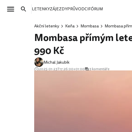
LETENKY
ZÁJEZDY
PRŮVODCI
FÓRUM
Akční letenky
Keňa
Mombasa
Mombasa přímý
Mombasa přímým letem
990 Kč
Michal Jakubík
2025-01-23T17:26:00+01:00
3 komentáře