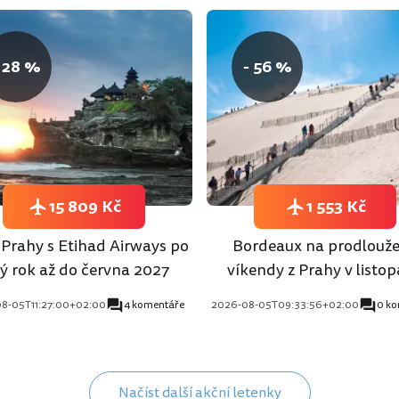
 28 %
- 56 %
15 809 Kč
1 553 Kč
z Prahy s Etihad Airways po
Bordeaux na prodlouž
lý rok až do června 2027
víkendy z Prahy v listo
8-05T11:27:00+02:00
4 komentáře
2026-08-05T09:33:56+02:00
0 k
Načíst další akční letenky