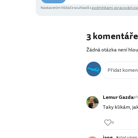
Nastavením hlídače souhlasíš s
podmínkami zpracování oso
3 komentáře
Žádná otázka není hlou
Lemur Gazda
př
Taky klikám, jak 
0
jang _1
před rokem