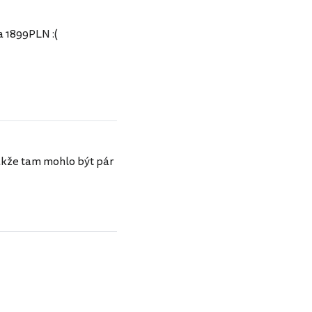
a 1899PLN :(
takže tam mohlo být pár