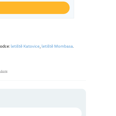
vodce:
letiště Katovice
,
letiště Mombasa
.
adami
.