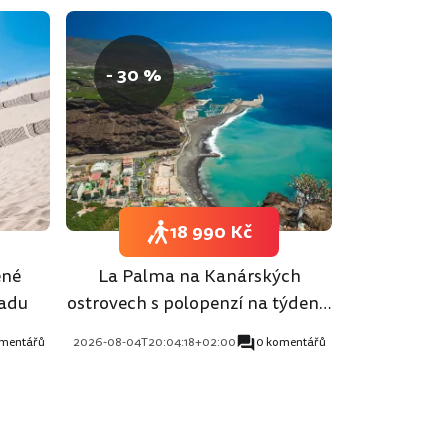
- 30 %
18 990 Kč
ené
La Palma na Kanárských
padu
ostrovech s polopenzí na týden z
Prahy
omentářů
2026-08-04T20:04:18+02:00
0 komentářů