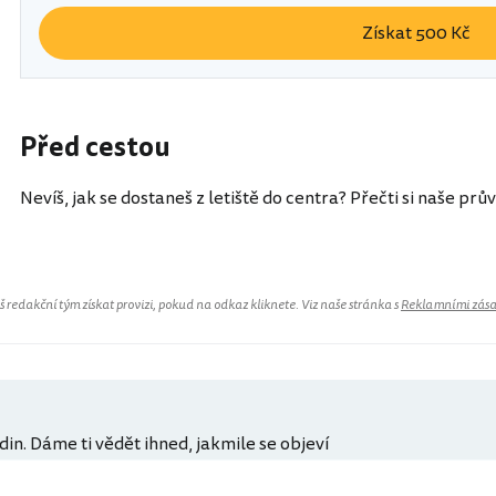
Získat 500 Kč
Před cestou
Nevíš, jak se dostaneš z letiště do centra? Přečti si naše prů
redakční tým získat provizi, pokud na odkaz kliknete. Viz naše stránka s
Reklamními zás
din. Dáme ti vědět ihned, jakmile se objeví