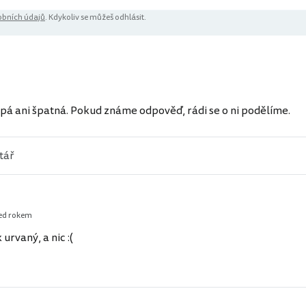
bních údajů
. Kdykoliv se můžeš odhlásit.
pá ani špatná. Pokud známe odpověď, rádi se o ni podělíme.
ed rokem
urvaný, a nic :(