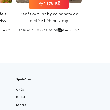
1 178 Kč
fe z
Benátky z Prahy od soboty do
iss
neděle během zimy
mentářů
2026-08-04T11:47:52+02:00
0 komentářů
Společnost
O nás
Kontakt
Kariéra