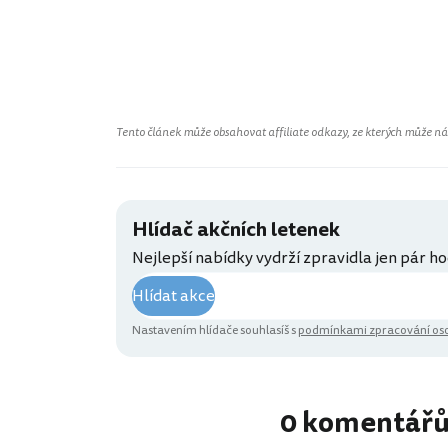
Tento článek může obsahovat affiliate odkazy, ze kterých může náš 
Hlídač akčních letenek
Nejlepší nabídky vydrží zpravidla jen pár ho
Hlídat akce
Nastavením hlídače souhlasíš s
podmínkami zpracování oso
0 komentář