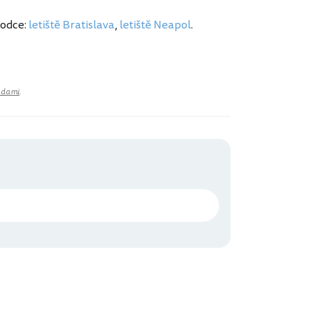
vodce:
letiště Bratislava
,
letiště Neapol
.
adami
.