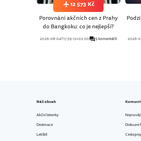
12 573 Kč
Porovnání akčních cen z Prahy
Podzi
do Bangkoku: co je nejlepší?
2026-08-04T17:59:12+02:00
5 komentářů
2026-0
Náš obsah
Komuni
Akční letenky
Nejnověj
Destinace
Diskuzní
Letiště
Cestopis