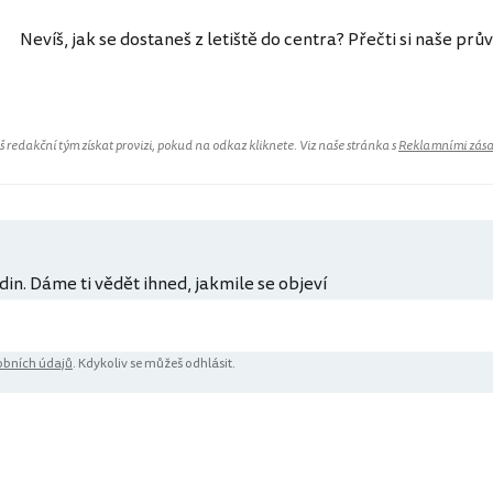
Nevíš, jak se dostaneš z letiště do centra? Přečti si naše prů
redakční tým získat provizi, pokud na odkaz kliknete. Viz naše stránka s
Reklamními zás
din. Dáme ti vědět ihned, jakmile se objeví
bních údajů
. Kdykoliv se můžeš odhlásit.
ů