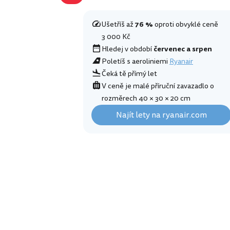
Ušetříš až
76 %
oproti obvyklé ceně
3 000 Kč
Hledej v období
červenec a srpen
Poletíš s aeroliniemi
Ryanair
Čeká tě přímý let
V ceně je malé příruční zavazadlo o
rozměrech 40 × 30 × 20 cm
Najít lety na ryanair.com