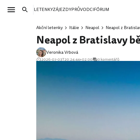
LETENKY
ZÁJEZDY
PRŮVODCI
FÓRUM
Akční letenky
Itálie
Neapol
Neapol z Bratisla
Neapol z Bratislavy b
Veronika Vrbová
2026-07-03T20:24:44+02:00
0 komentářů