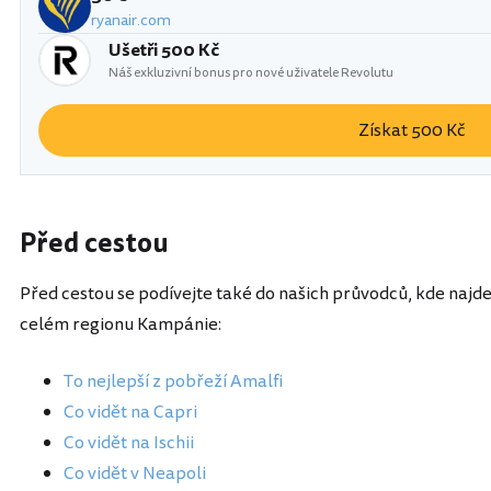
ryanair.com
Ušetři 500 Kč
Náš exkluzivní bonus pro nové uživatele Revolutu
Získat 500 Kč
Před cestou
Před cestou se podívejte také do našich průvodců, kde najdet
celém regionu Kampánie:
To nejlepší z pobřeží Amalfi
Co vidět na Capri
Co vidět na Ischii
Co vidět v Neapoli