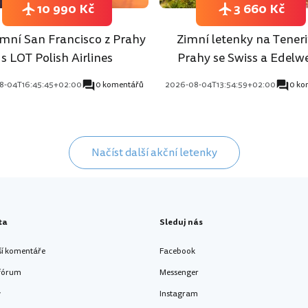
10 990 Kč
3 660 Kč
mní San Francisco z Prahy
Zimní letenky na Teneri
s LOT Polish Airlines
Prahy se Swiss a Edelwe
8-04T16:45:45+02:00
0 komentářů
2026-08-04T13:54:59+02:00
0 ko
Načíst další akční letenky
ta
Sleduj nás
ší komentáře
Facebook
 fórum
Messenger
y
Instagram