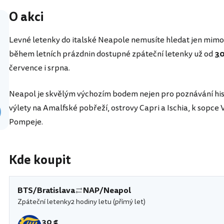
O akci
Levné letenky do italské Neapole nemusíte hledat jen mimo h
během letních prázdnin dostupné zpáteční letenky už od
30
července i srpna.
Neapol je skvělým výchozím bodem nejen pro poznávání his
výlety na Amalfské pobřeží, ostrovy Capri a Ischia, k sopc
Pompeje.
Kde koupit
BTS/Bratislava
NAP/Neapol
Zpáteční letenky
2 hodiny letu (přímý let)
30 €