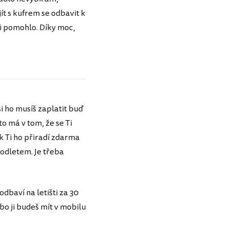
ít s kufrem se odbavit k
mi pomohlo. Díky moc,
i ho musíš zaplatit buď
o má v tom, že se Ti
k Ti ho přiradí zdarma
 odletem. Je třeba
odbaví na letišti za 30
bo ji budeš mít v mobilu