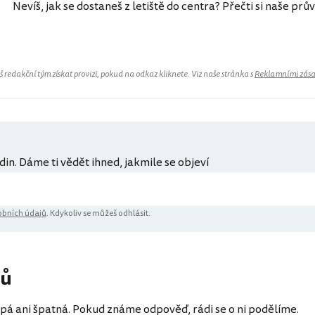
Nevíš, jak se dostaneš z letiště do centra? Přečti si naše prů
redakční tým získat provizi, pokud na odkaz kliknete. Viz naše stránka s
Reklamními zás
din. Dáme ti vědět ihned, jakmile se objeví
bních údajů
. Kdykoliv se můžeš odhlásit.
řů
pá ani špatná. Pokud známe odpověď, rádi se o ni podělíme.