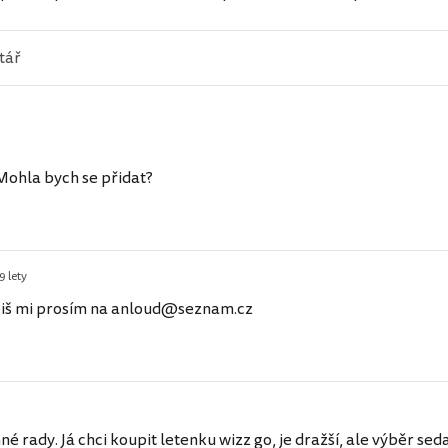
 Mohla bych se přidat?
9 lety
piš mi prosím na anloud@seznam.cz
é rady. Já chci koupit letenku wizz go, je dražší, ale výběr se