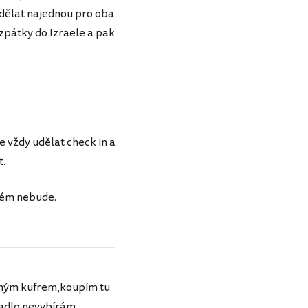
udělat najednou pro oba
zpátky do Izraele a pak
e vždy udělat check in a
t.
blém nebude.
veným kufrem,koupím tu
dadlo nevybírám,