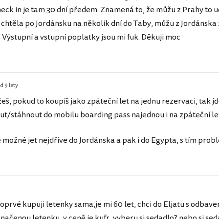
heck in je tam 30 dní předem. Znamená to, že můžu z Prahy to 
 chtěla po Jordánsku na několik dní do Taby, můžu z Jordánska 
 Výstupní a vstupní poplatky jsou mi fuk. Děkuji moc
d 9 lety
š, pokud to koupíš jako zpáteční let na jednu rezervaci, tak jd
ut/stáhnout do mobilu boarding pass najednou i na zpáteční le
e možné jet nejdříve do Jordánska a pak i do Egypta, s tím pro
oprvé kupuji letenky sama,je mi 60 let, chci do Eljatu s odba
načenou letenku, v ceně je kufr, vyberu si sedadlo? nebo si se