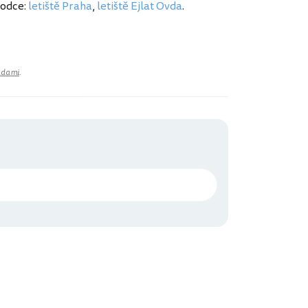
vodce:
letiště Praha
,
letiště Ejlat Ovda
.
adami
.