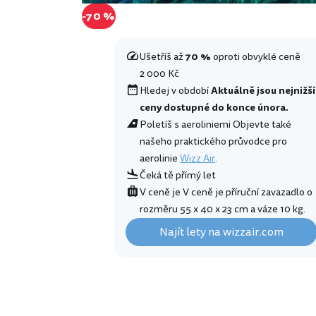
-70 %
Ušetříš až
70 %
oproti obvyklé ceně
2 000 Kč
Hledej v období
Aktuálně jsou nejnižší
ceny dostupné do konce února.
Poletíš s aeroliniemi Objevte také
našeho praktického průvodce pro
aerolinie
Wizz Air
.
Čeká tě přímý let
V ceně je V ceně je příruční zavazadlo o
rozměru 55 x 40 x 23 cm a váze 10 kg.
Najít lety na wizzair.com