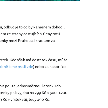
tu, odkud je to co by kamenem dohodil
em ze strany cestujících. Ceny totiž
etenky mezi Prahou a Izraelem za
tvrtek. Kdo však má dostatek času, může
bně jsme psali zde
) nebo za historií do
upit pouze jednosměrnou letenku do
letenky pak vyjdou na 299 Kč a 500–1.200
9 Kč + 79 šekelů, tedy 490 Kč.