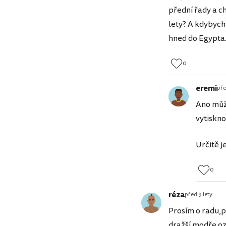
přední řady a c
lety? A kdybych
hned do Egypta.
0
eremi
pře
Ano může
vytiskno
Určitě j
0
réza
před 9 lety
Prosím o radu,p
dražší modře oz