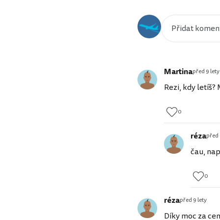
Martina
před 9 lety
Rezi, kdy letíš?
0
réza
před 
čau, na
0
réza
před 9 lety
Díky moc za cenn