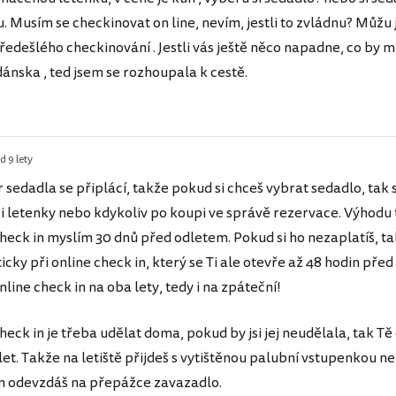
. Musím se checkinovat on line, nevím, jestli to zvládnu? Můžu j
edešlého checkinování . Jestli vás ještě něco napadne, co by 
dánska , ted jsem se rozhoupala k cestě.
d 9 lety
 sedadla se připlácí, takže pokud si chceš vybrat sedadlo, tak s
i letenky nebo kdykoliv po koupi ve správě rezervace. Výhodu t
heck in myslím 30 dnů před odletem. Pokud si ho nezaplatíš, ta
cky při online check in, který se Ti ale otevře až 48 hodin před
nline check in na oba lety, tedy i na zpáteční!
heck in je třeba udělat doma, pokud by jsi jej neudělala, tak Tě 
let. Takže na letiště přijdeš s vytištěnou palubní vstupenkou ne
am odevzdáš na přepážce zavazadlo.