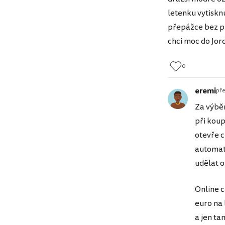
letenku vytisknu
přepážce bez př
chci moc do Jor
0
eremi
pře
Za výběr
při koup
otevře c
automati
udělat o
Online c
euro na 
a jen t