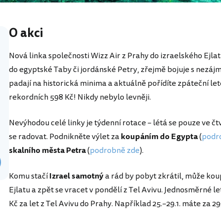
O akci
Nová linka společnosti Wizz Air z Prahy do izraelského Ejla
do egyptské Taby či jordánské Petry, zřejmě bojuje s nezájm
padají na historická minima a aktuálně pořídíte zpáteční l
rekordních 598 Kč! Nikdy nebylo levněji.
Nevýhodou celé linky je týdenní rotace – létá se pouze ve č
se radovat. Podnikněte výlet za
koupáním do Egypta
(
podro
skalního města Petra
(
podrobně zde
).
Komu stačí
Izrael samotný
a rád by pobyt zkrátil, může ko
Ejlatu a zpět se vracet v pondělí z Tel Avivu. Jednosměrné 
Kč za let z Tel Avivu do Prahy. Například 25.–29.1. máte za 29