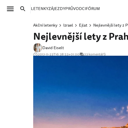
LETENKY
ZÁJEZDY
PRŮVODCI
FÓRUM
Akční letenky
Izrael
Ejlat
Nejlevnější lety z 
Nejlevnější lety z Pra
David Eiselt
2017-11-23T16:38:53+01:00
23 komentářů