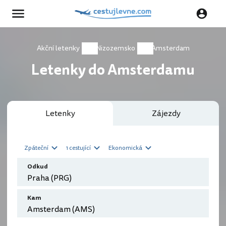
Akční letenky
Nizozemsko
Amsterdam
Letenky do Amsterdamu
Letenky
Zájezdy
Zpáteční
1 cestující
Ekonomická
Odkud
Kam