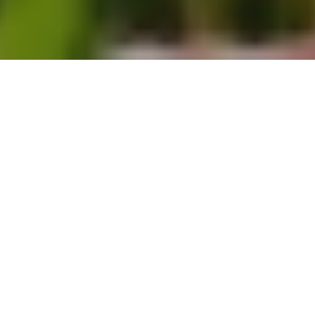
Na jaká letiště se létá?
Do Amsterdamu se létá na 1 mezinárodní letiště. Průvodce
s praktickými tipy nejen ohledně veřejné dopravy si
můžete přečíst zde:
Amsterdam Schiphol
.
Další často kladené otázky
Kolik běžně stojí zpáteční letenky do
Amsterdamu?
Mezi Amsterdamem a Prahou či Vídní nejčastěji