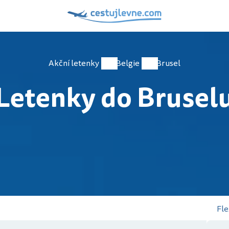
Akční letenky
Belgie
Brusel
Letenky do Brusel
Fle