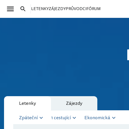
LETENKY
ZÁJEZDY
PRŮVODCI
FÓRUM
Letenky
Zájezdy
Zpáteční
1 cestující
Ekonomická