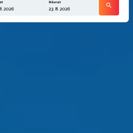
et
Návrat