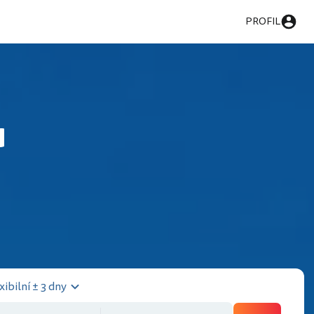
PROFIL
u
xibilní ± 3 dny