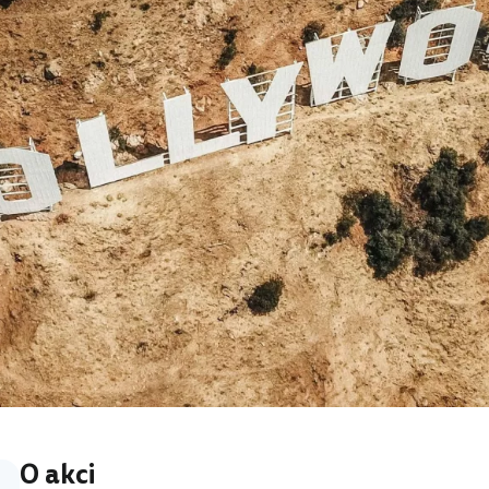
O akci