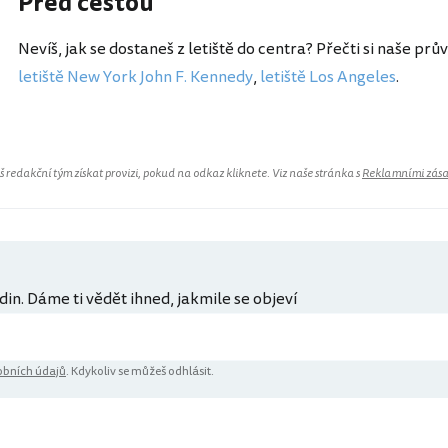
Před cestou
Nevíš, jak se dostaneš z letiště do centra? Přečti si naše prů
letiště New York John F. Kennedy
,
letiště Los Angeles
.
redakční tým získat provizi, pokud na odkaz kliknete. Viz naše stránka s
Reklamními zás
din. Dáme ti vědět ihned, jakmile se objeví
bních údajů
. Kdykoliv se můžeš odhlásit.