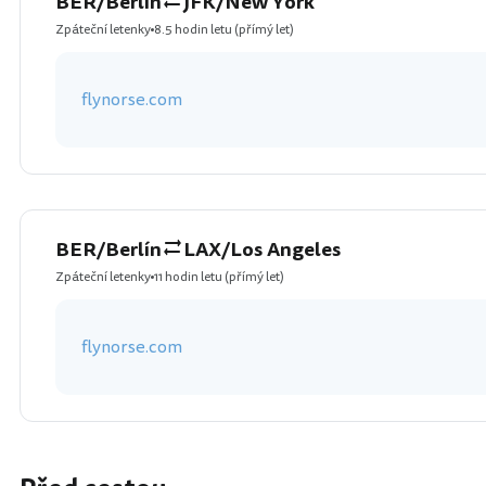
BER/Berlín
JFK/New York
Zpáteční letenky
8.5 hodin letu
(přímý let)
flynorse.com
BER/Berlín
LAX/Los Angeles
Zpáteční letenky
11 hodin letu
(přímý let)
flynorse.com