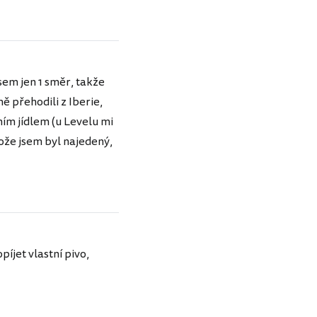
sem jen 1 směr, takže
 přehodili z Iberie,
ním jídlem (u Levelu mi
otože jsem byl najedený,
píjet vlastní pivo,