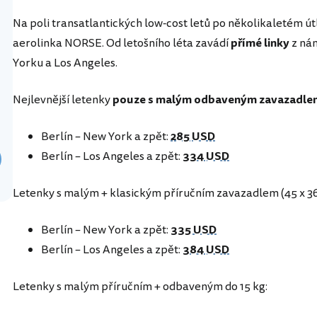
Na poli transatlantických low-cost letů po několikaletém ú
aerolinka NORSE. Od letošního léta zavádí
přímé linky
z ná
Yorku a Los Angeles.
Nejlevnější letenky
pouze s malým odbaveným zavazadle
Berlín – New York a zpět:
285 USD
Berlín – Los Angeles a zpět:
334 USD
Letenky s malým + klasickým příručním zavazadlem (45 x 36 
Berlín – New York a zpět:
335 USD
Berlín – Los Angeles a zpět:
384 USD
Letenky s malým příručním + odbaveným do 15 kg: