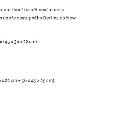
tlumu zkouší uspět nová norská
m dobře dostupného Berlína do New
m
(45 x 36 x 22 cm):
x 22 cm + 56 x 45 x 25 cm)