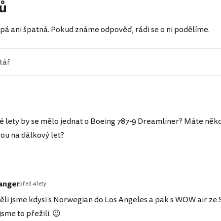
ů
pá ani špatná. Pokud známe odpověď, rádi se o ni podělíme.
é lety by se mělo jednat o Boeing 787-9 Dreamliner? Máte něk
ou na dálkový let?
anger
před 4 lety
těli jsme kdysi s Norwegian do Los Angeles a pak s WOW air ze 
sme to přežili. 😉