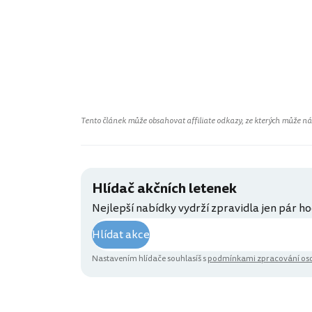
Tento článek může obsahovat affiliate odkazy, ze kterých může náš 
Hlídač akčních letenek
Nejlepší nabídky vydrží zpravidla jen pár ho
Hlídat akce
Nastavením hlídače souhlasíš s
podmínkami zpracování oso