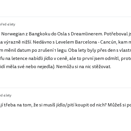
před 4 lety
 s Norwegian z Bangkoku do Osla s Dreamlinerem. Potřeboval j
a výrazně nižší. Nedávno s Levelem Barcelona - Cancún, kam mě
m měnil datum po zrušení 1 legu. Oba lety byly přes den s vlast
nfu na letence nabídli jídlo v ceně, ale to první jsem odmítl, pr
lidí měla své nebo nejedla). Nemůžu si na nic stěžovat.
d 4 lety
jí třeba na tom, že si musíš jídlo/pití koupit od nich? Můžeš si po