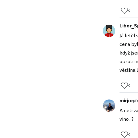
0
Libor_S
Já letěl
cena byl
když jse
oproti i
většina 
0
mirjur
pře
A netrva
víno...?
0