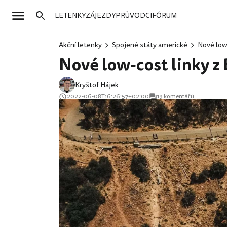
LETENKY
ZÁJEZDY
PRŮVODCI
FÓRUM
Akční letenky
Spojené státy americké
Nové low-
Nové low-cost linky z
Kryštof Hájek
2022-06-08T16:26:57+02:00
19 komentářů