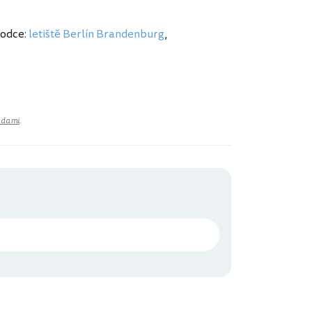
vodce:
letiště Berlín Brandenburg
,
adami
.