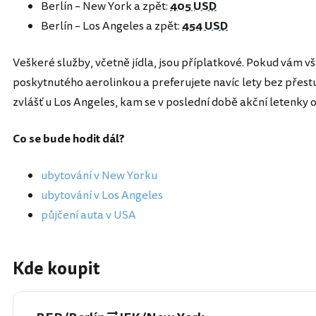
Berlín – New York a zpět:
405 USD
Berlín – Los Angeles a zpět:
454 USD
Veškeré služby, včetně jídla, jsou příplatkové. Pokud vám vš
poskytnutého aerolinkou a preferujete navíc lety bez přestu
zvlášť u Los Angeles, kam se v poslední době akční letenky o
Co se bude hodit dál?
ubytování v New Yorku
ubytování v Los Angeles
půjčení auta v USA
Kde koupit