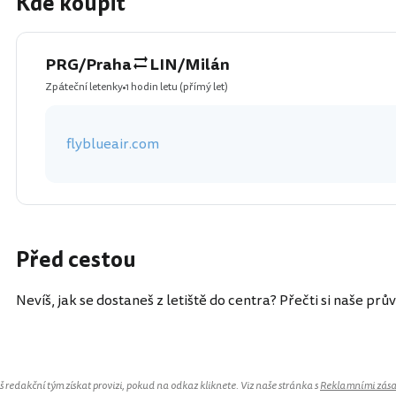
Kde koupit
PRG/Praha
LIN/Milán
Zpáteční letenky
1 hodin letu
(přímý let)
flyblueair.com
Před cestou
Nevíš, jak se dostaneš z letiště do centra? Přečti si naše prů
redakční tým získat provizi, pokud na odkaz kliknete. Viz naše stránka s
Reklamními zás