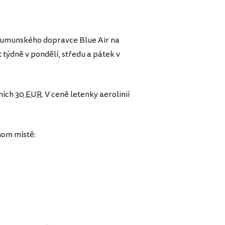
a rumunského dopravce Blue Air na
t týdně v pondělí, středu a pátek v
čních
30 EUR
. V ceně letenky aerolinií
nom místě: