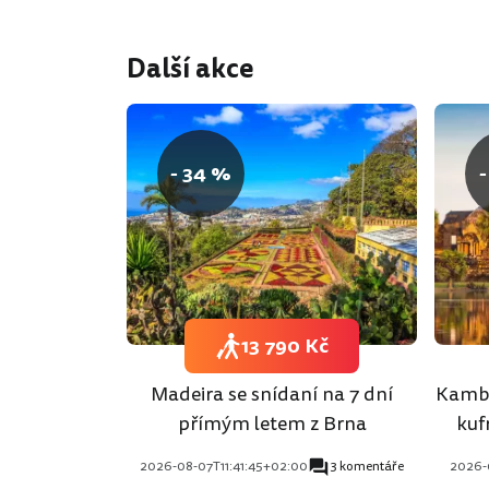
Další akce
- 34 %
-
13 790 Kč
Madeira se snídaní na 7 dní
Kambo
přímým letem z Brna
kuf
2026-08-07T11:41:45+02:00
3 komentáře
2026-