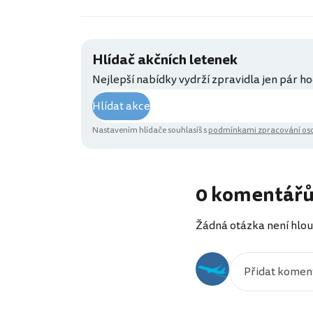
Hlídač akčních letenek
Nejlepší nabídky vydrží zpravidla jen pár ho
Hlídat akce
Nastavením hlídače souhlasíš s
podmínkami zpracování oso
0 komentář
Žádná otázka není hlou