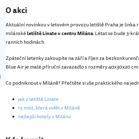
O akci
Aktuální novinkou v letovém provozu letiště Praha je link
milánské
letiště Linate v centru Milána
. Létat se bude 3-krá
ranních hodinách.
Zpáteční letenky zakoupíte na září a říjen za bezkonkuren
Blue Air je malé příruční zavazadlo s rozměry 40x30x20 cm.
Co podniknout v Miláně? Přečtěte si vše praktického na jed
jak z letiště Linate
15 míst, která vidět v Miláně
nejlepší hotely v Milánu