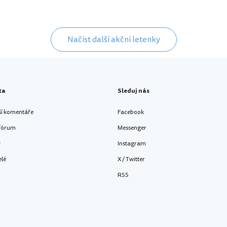
Načíst další akční letenky
ta
Sleduj nás
ší komentáře
Facebook
 fórum
Messenger
y
Instagram
elé
X / Twitter
RSS