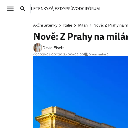
LETENKY
ZÁJEZDY
PRŮVODCI
FÓRUM
Akční letenky
Itálie
Milán
Nově: Z Prahy na m
Nově: Z Prahy na milá
David Eiselt
2021-08-20T20:27:00+02:00
0 komentářů