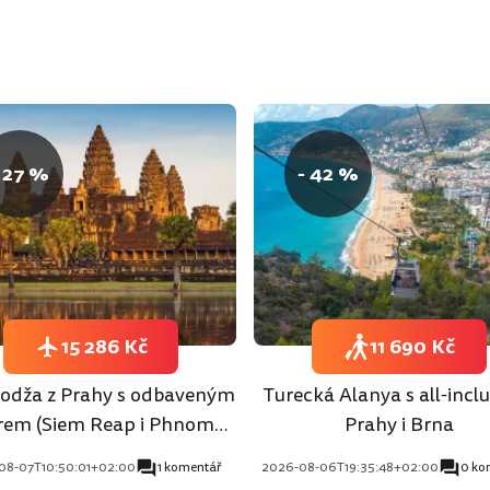
 27 %
- 42 %
15 286 Kč
11 690 Kč
dža z Prahy s odbaveným
Turecká Alanya s all-inclu
rem (Siem Reap i Phnom
Prahy i Brna
Penh)
08-07T10:50:01+02:00
1 komentář
2026-08-06T19:35:48+02:00
0 ko