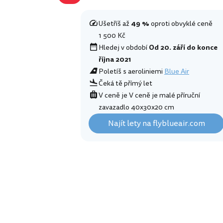
Ušetříš až
49 %
oproti obvyklé ceně
1 500 Kč
Hledej v období
Od 20. září do konce
října 2021
Poletíš s aeroliniemi
Blue Air
Čeká tě přímý let
V ceně je V ceně je malé příruční
zavazadlo 40x30x20 cm
Najít lety na flyblueair.com