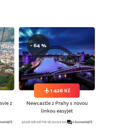
- 64 %
1 426 Kč
svie z
Newcastle z Prahy s novou
linkou easyJet
mentářů
2026-08-06T16:16:21+02:00
0 komentářů