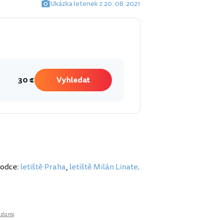
Ukázka letenek z 20. 08. 2021
30 €
Vyhledat
vodce:
letiště Praha
,
letiště Milán Linate
.
adami
.