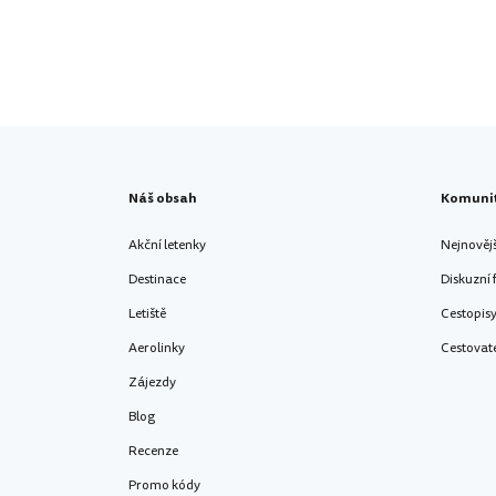
Náš obsah
Komuni
Akční letenky
Nejnověj
Destinace
Diskuzní
Letiště
Cestopis
Aerolinky
Cestovat
Zájezdy
Blog
Recenze
Promo kódy