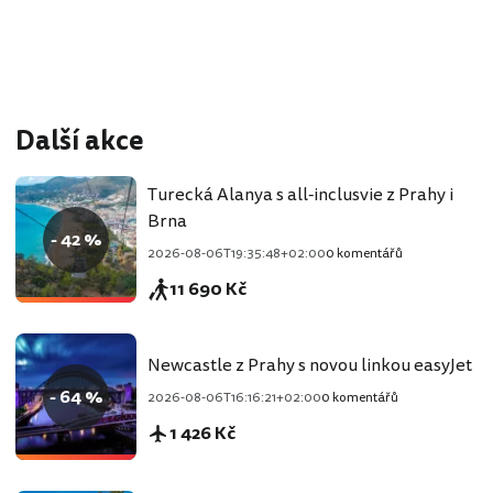
Další akce
Turecká Alanya s all-inclusvie z Prahy i
Brna
- 42 %
2026-08-06T19:35:48+02:00
0 komentářů
11 690 Kč
Newcastle z Prahy s novou linkou easyJet
- 64 %
2026-08-06T16:16:21+02:00
0 komentářů
1 426 Kč