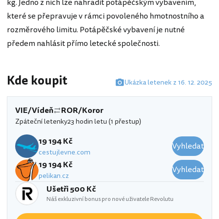
kg. Jedno z nich lze nahradit potápěčským vybavením,
které se přepravuje v rámci povoleného hmotnostního a
rozměrového limitu. Potápěčské vybavení je nutné
předem nahlásit přímo letecké společnosti.
Kde koupit
Ukázka letenek z 16. 12. 2025
VIE/Vídeň
ROR/Koror
Zpáteční letenky
23 hodin letu (1 přestup)
19 194 Kč
Vyhledat
cestujlevne.com
19 194 Kč
Vyhledat
pelikan.cz
Ušetři 500 Kč
Náš exkluzivní bonus pro nové uživatele Revolutu