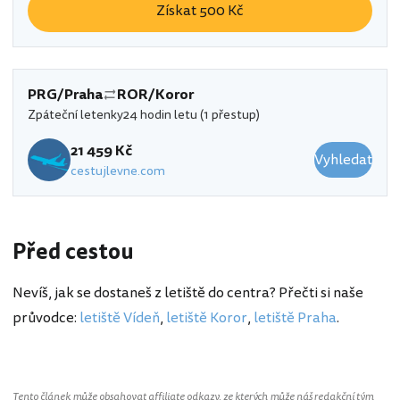
Získat 500 Kč
PRG/Praha
ROR/Koror
Zpáteční letenky
24 hodin letu (1 přestup)
21 459 Kč
Vyhledat
cestujlevne.com
Před cestou
Nevíš, jak se dostaneš z letiště do centra? Přečti si naše
průvodce:
letiště Vídeň
,
letiště Koror
,
letiště Praha
.
Tento článek může obsahovat affiliate odkazy, ze kterých může náš redakční tým