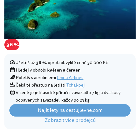
-36 %
Ušetříš až
36 %
oproti obvyklé ceně 30 000 Kč
Hledej v období
květen a červen
Poletíš s aeroliniemi
China Airlines
Čeká tě přestup na letišti
Tchaj-pej
V ceně je je klasické příruční zavazadlo 7 kg a dva kusy
odbavených zavazadel, každý po 23 kg
Najít lety na cestujlevne.com
Zobrazit více prodejců