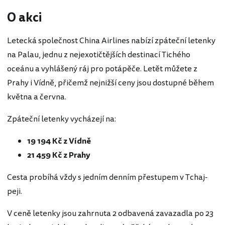
O akci
Letecká společnost China Airlines nabízí zpáteční letenky
na Palau, jednu z nejexotičtějších destinací Tichého
oceánu a vyhlášený ráj pro potápěče. Letět můžete z
Prahy i Vídně, přičemž nejnižší ceny jsou dostupné během
května a června.
Zpáteční letenky vycházejí na:
19 194 Kč z Vídně
21 459 Kč z Prahy
Cesta probíhá vždy s jedním denním přestupem v Tchaj-
peji.
V ceně letenky jsou zahrnuta 2 odbavená zavazadla po 23