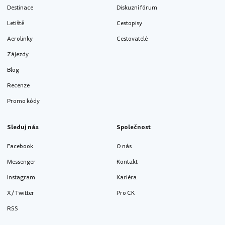
Destinace
Diskuzní fórum
Letiště
Cestopisy
Aerolinky
Cestovatelé
Zájezdy
Blog
Recenze
Promo kódy
Sleduj nás
Společnost
Facebook
O nás
Messenger
Kontakt
Instagram
Kariéra
X / Twitter
Pro CK
RSS