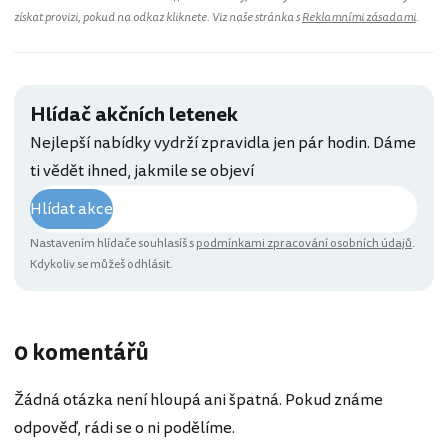
získat provizi, pokud na odkaz kliknete. Viz naše stránka s
Reklamními zásadami
.
Hlídač akčních letenek
Nejlepší nabídky vydrží zpravidla jen pár hodin. Dáme
ti vědět ihned, jakmile se objeví
Hlídat akce
Nastavením hlídače souhlasíš s
podmínkami zpracování osobních údajů
.
Kdykoliv se můžeš odhlásit.
0 komentářů
Žádná otázka není hloupá ani špatná. Pokud známe
odpověď, rádi se o ni podělíme.