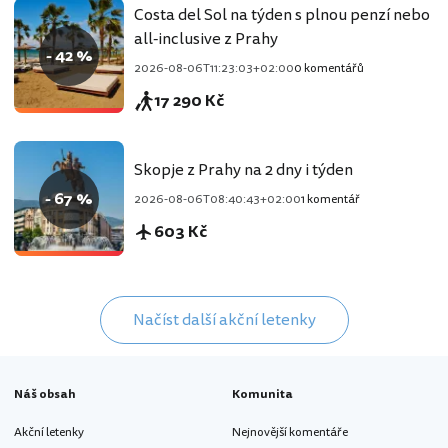
Costa del Sol na týden s plnou penzí nebo
all-inclusive z Prahy
- 42 %
2026-08-06T11:23:03+02:00
0 komentářů
17 290 Kč
Skopje z Prahy na 2 dny i týden
- 67 %
2026-08-06T08:40:43+02:00
1 komentář
603 Kč
Načíst další akční letenky
Náš obsah
Komunita
Akční letenky
Nejnovější komentáře