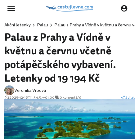
Akční letenky
Palau
Palau z Prahy a Vídně v květnu a červnu vč
Palau z Prahy a Vídně v
květnu a červnu včetně
potápěčského vybavení.
Letenky od 19 194 Kč
Veronika Vrbová
2025-12-16T11:34:57+01:00
0 komentářů
Sdílet