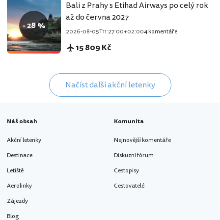
Bali z Prahy s Etihad Airways po celý rok
až do června 2027
- 28 %
2026-08-05T11:27:00+02:00
4 komentáře
15 809 Kč
Načíst další akční letenky
Náš obsah
Komunita
Akční letenky
Nejnovější komentáře
Destinace
Diskuzní fórum
Letiště
Cestopisy
Aerolinky
Cestovatelé
Zájezdy
Blog