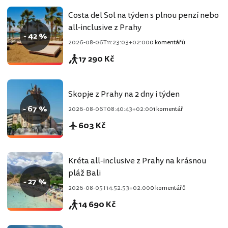
Costa del Sol na týden s plnou penzí nebo
all-inclusive z Prahy
- 42 %
2026-08-06T11:23:03+02:00
0 komentářů
17 290 Kč
Skopje z Prahy na 2 dny i týden
- 67 %
2026-08-06T08:40:43+02:00
1 komentář
603 Kč
Kréta all-inclusive z Prahy na krásnou
pláž Bali
- 27 %
2026-08-05T14:52:53+02:00
0 komentářů
14 690 Kč