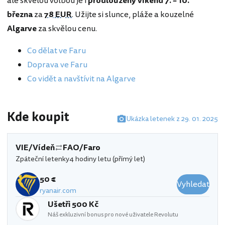
ale skvělou volbou je i
prodloužený víkend 7. – 10.
března
za
78 EUR
. Užijte si slunce, pláže a kouzelné
Algarve
za skvělou cenu.
Co dělat ve Faru
Doprava ve Faru
Co vidět a navštívit na Algarve
Kde koupit
Ukázka letenek z 29. 01. 2025
VIE/Vídeň
FAO/Faro
Zpáteční letenky
4 hodiny letu (přímý let)
50 €
Vyhledat
ryanair.com
Ušetři 500 Kč
Náš exkluzivní bonus pro nové uživatele Revolutu