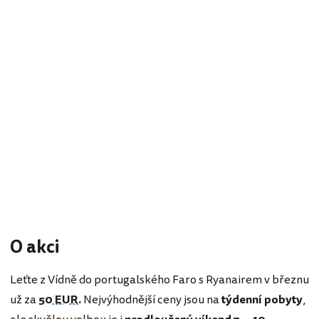
O akci
Leťte z Vídně do portugalského Faro s Ryanairem v březnu
už za
50 EUR
.
Nejvýhodnější ceny jsou na
týdenní pobyty
,