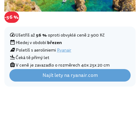
-56 %
Ušetříš až
56 %
oproti obvyklé ceně 2 900 Kč
Hledej v období
březen
Poletíš s aeroliniemi
Ryanair
Čeká tě přímý let
V ceně je zavazadlo o rozměrech 40x 25x 20 cm
Najít lety na ryanair.com