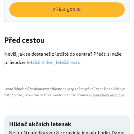
Získat 500 Kč
Před cestou
Nevíš, jak se dostaneš z letiště do centra? Přečti si naše
průvodce:
letiště Vídeň
,
letiště Faro
.
Tento článek může obsahovat affiliate odkazy, ze kterých může náš redakční tým
získat provizi, pokud na odkaz kliknete. Viz naše stránka s
Reklamními zásadami
.
Hlídač akčních letenek
Nejlepší nabídky vydrží zpravidla jen pár hodin. Dáme