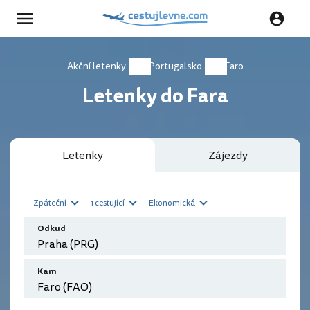
Akční letenky
Portugalsko
Faro
Letenky do Fara
Letenky
Zájezdy
Zpáteční
1 cestující
Ekonomická
Odkud
Kam