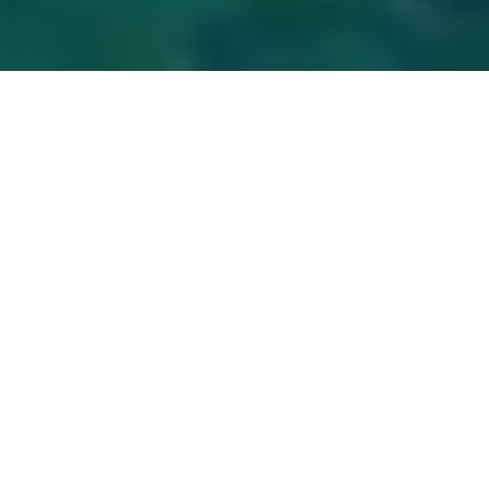
Na jaká letiště se létá?
Do Fara se létá na 1 mezinárodní letiště. Průvodce s
praktickými tipy nejen ohledně veřejné dopravy si můžete
přečíst zde:
Faro
.
Průvodce Faro
Naplánuj si dovolenou s naším praktickým průvodcem a
nic tě nepřekvapí
Co vidět ve Faru