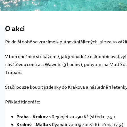
O akci
Po delší době se vracíme k plánování šílených, ale za to zá
V tom dnešním si ukážeme, jak jednoduše nakombinovat výle
návštěvou centra a Wawelu (3 hodiny), pobytem na Maltě dle 
Trapani.
Stačí pouze koupit jízdenky do Krakova a následně 3 letenk
Příklad itineráře:
Praha – Krakov
s Regiojet za 290 Kč (středa 17.5.)
Krakov – Malta
s Ryanair za 109 zlotých (středa 17.5.)