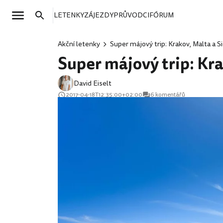
LETENKY
ZÁJEZDY
PRŮVODCI
FÓRUM
Akční letenky
Super májový trip: Krakov, Malta a S
Super májový trip: Kra
David Eiselt
2017-04-18T12:35:00+02:00
6 komentářů