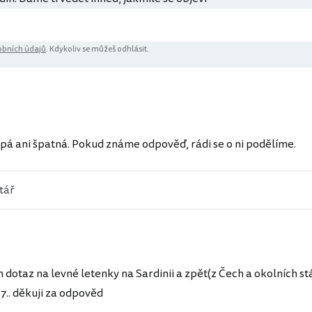
bních údajů
. Kdykoliv se můžeš odhlásit.
ů
pá ani špatná. Pokud známe odpověď, rádi se o ni podělíme.
dotaz na levné letenky na Sardinii a zpět(z Čech a okolních s
7.. děkuji za odpověd