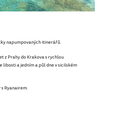
žitky napumpovaných itinerářů.
t z Prahy do Krakova s rychlou
libosti a jedním a půl dne v sicilském
y s Ryanairem.