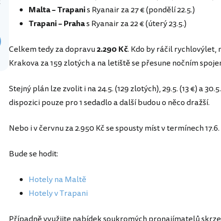
x
Malta – Trapani
s Ryanair za 27 € (pondělí 22.5.)
Trapani – Praha
s Ryanair za 22 € (úterý 23.5.)
Celkem tedy za dopravu
2.290 Kč
. Kdo by ráčil rychlovýlet, 
Krakova za 159 zlotých a na letiště se přesune nočním spoje
Stejný plán lze zvolit i na 24.5. (129 zlotých), 29.5. (13 €) a 30.
dispozici pouze pro 1 sedadlo a další budou o něco dražší.
Nebo i v červnu za 2.950 Kč se spousty míst v termínech 17.6. (21
Bude se hodit:
Hotely na Maltě
Hotely v Trapani
Případně využijte nabídek soukromých pronajímatelů skrz