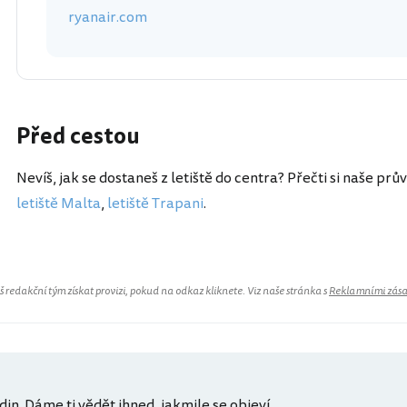
ryanair.com
Před cestou
Nevíš, jak se dostaneš z letiště do centra? Přečti si naše prů
letiště Malta
,
letiště Trapani
.
redakční tým získat provizi, pokud na odkaz kliknete. Viz naše stránka s
Reklamními zás
din. Dáme ti vědět ihned, jakmile se objeví