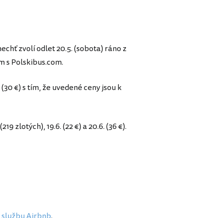
nechť zvolí odlet 20.5. (sobota) ráno z
m s Polskibus.com.
5. (30 €) s tím, že uvedené ceny jsou k
9 zlotých), 19.6. (22 €) a 20.6. (36 €).
e
službu Airbnb
.