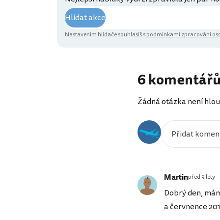
Hlídat akce
Nastavením hlídače souhlasíš s
podmínkami zpracování oso
6 komentář
Žádná otázka není hlou
Martin
před 9 lety
Dobrý den, mám 
a červnence 201