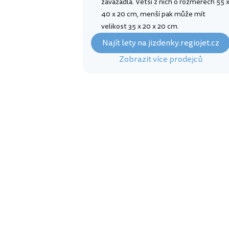
zavazadla. Větší z nich o rozměrech 55 
40 x 20 cm, menší pak může mít
velikost 35 x 20 x 20 cm.
Najít lety na jizdenky.regiojet.cz
Zobrazit více prodejců