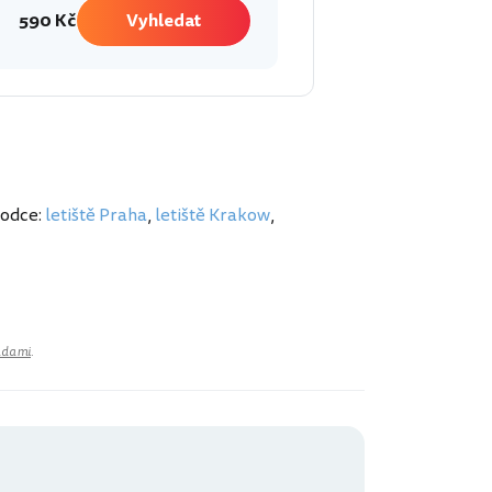
590 Kč
Vyhledat
vodce:
letiště Praha
,
letiště Krakow
,
adami
.