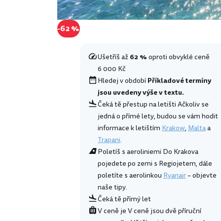
-62 %
Ušetříš až
62 %
oproti obvyklé ceně
6 000 Kč
Hledej v období
Příkladové termíny
jsou uvedeny výše v textu.
Čeká tě přestup na letišti Ačkoliv se
jedná o přímé lety, budou se vám hodit
informace k letištím
Krakow
,
Malta
a
Trapani
.
Poletíš s aeroliniemi Do Krakova
pojedete po zemi s Regiojetem, dále
poletíte s aerolinkou
Ryanair
– objevte
naše tipy.
Čeká tě přímý let
V ceně je V ceně jsou dvě příruční