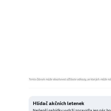
Tento článek může obsahovat affiliate odkazy, ze kterých může náš 
Hlídač akčních letenek
Nejlepší nabídky vydrží zpravidla jen pár ho