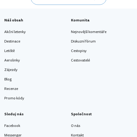
Náš obsah
Komunita
Akční letenky
Nejnovější komentáře
Destinace
Diskuzní fórum
Letiště
Cestopisy
Aerolinky
Cestovatelé
Zájezdy
Blog
Recenze
Promo kódy
Sleduj nás
Společnost
Facebook
O nás
Messenger
Kontakt