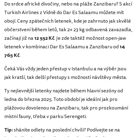
Do srdce africké divočiny, nebo na pláže Zanzibaru? S akcí
Turkish Airlines z Vídně do Dar Es Salaamu můžete mít
obojí. Ceny zpátečních letenek, kde je zahrnuto jak skvělé
občerstvení během letů, tak 2× 23 kg odbavená zavazadla,
začínají již na
12 552 Kč
. Je zde taktéž možnost open-jaw
letenek v kombinaci Dar Es Salaamu a Zanzibaru od
14
765 Kč
.
Čeká Vás vždy jeden přestup v Istanbulu a na výběr jsou
jak kratší, tak delší přestupy s možností návštěvy města.
Ty nejlevnější letenky najdete během hlavní sezóny od
ledna do března 2025. Toto období je ideální jak pro
plážovou dovolenou na Zanzibaru, tak pro prozkoumání
místní fauny, třeba v parku Serengeti.
Tip:
sháníte odlety na poslední chvíli? Podívejte se na