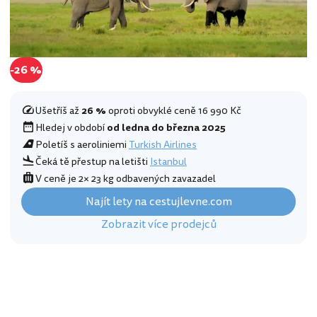
-26 %
Ušetříš až
26 %
oproti obvyklé ceně 16 990 Kč
Hledej v období
od ledna do března 2025
Poletíš s aeroliniemi
Turkish Airlines
Čeká tě přestup na letišti
Istanbul
V ceně je 2× 23 kg odbavených zavazadel
Najít lety na cestujlevne.com
Zobrazit více prodejců