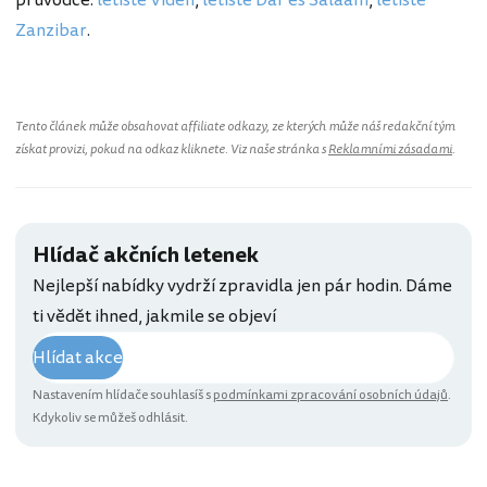
průvodce:
letiště Vídeň
,
letiště Dar es Salaam
,
letiště
Zanzibar
.
Tento článek může obsahovat affiliate odkazy, ze kterých může náš redakční tým
získat provizi, pokud na odkaz kliknete. Viz naše stránka s
Reklamními zásadami
.
Hlídač akčních letenek
Nejlepší nabídky vydrží zpravidla jen pár hodin. Dáme
ti vědět ihned, jakmile se objeví
Hlídat akce
Nastavením hlídače souhlasíš s
podmínkami zpracování osobních údajů
.
Kdykoliv se můžeš odhlásit.