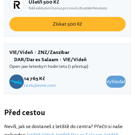
Ušetři 500 Kč
Náš exkluzivní bonus pro nové uživatele Revolutu
Získat 500 Kč
VIE/Vídeň
ZNZ/Zanzibar
DAR/Dar es Salaam
VIE/Vídeň
Open-jaw letenky
11 hodin letu (1 přestup)
14 765 Kč
Vyhledat
cestujlevne.com
Před cestou
Nevíš, jak se dostaneš z letiště do centra? Přečti si naše