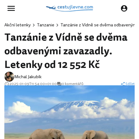
Akční letenky
Tanzanie
Tanzánie z Vídně se dvěma odbavenými z
Tanzánie z Vídně se dvěma
odbavenými zavazadly.
Letenky od 12 552 Kč
Michal Jakubík
2025-01-09T11:54:00+01:00
0 komentářů
Sdílet