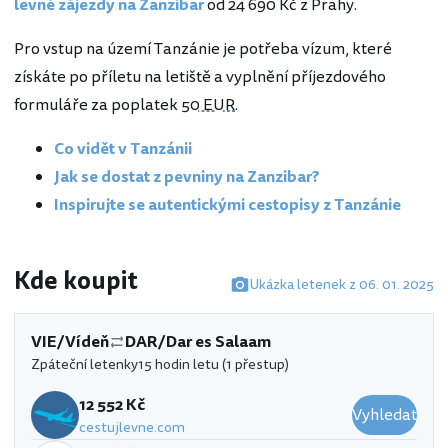
levné zájezdy na Zanzibar
od 24 690 Kč z Prahy.
Pro vstup na území Tanzánie je potřeba vízum, které
získáte po příletu na letiště a vyplnění příjezdového
formuláře za poplatek
50 EUR
.
Co vidět v Tanzánii
Jak se dostat z pevniny na Zanzibar?
Inspirujte se autentickými cestopisy z Tanzánie
Kde koupit
Ukázka letenek z 06. 01. 2025
VIE/Vídeň
DAR/Dar es Salaam
Zpáteční letenky
15 hodin letu (1 přestup)
12 552 Kč
Vyhledat
cestujlevne.com