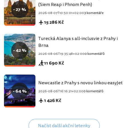
(Siem Reap i Phnom Penh)
- 27 %
2026-08-07T10:50:01+02:00
3 komentáře
15 286 Kč
Turecká Alanya s all-inclusvie z Prahy i
Brna
- 42 %
2026-08-06T19:35:48+02:00
0 komentářů
11 690 Kč
Newcastle z Prahy s novou linkou easyJet
- 64 %
2026-08-06T16:16:21+02:00
0 komentářů
1 426 Kč
Načíst další akční letenky