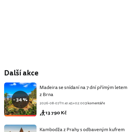
Další akce
Madeira se snídaní na 7 dní přímým letem
z Brna
- 34 %
2026-08-07T11:41:45+02:00
3 komentáře
13 790 Kč
Kambodža z Prahy s odbaveným kufrem