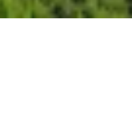
Na jaká letiště se létá?
Do Scarborough se létá na 1 mezinárodní letiště. Průvodce
s praktickými tipy nejen ohledně veřejné dopravy si
můžete přečíst zde:
Scarborough
.
Průvodce Trinidad a Tobago
Naplánuj si dovolenou s naším praktickým průvodcem a
nic tě nepřekvapí
Co vidět v Trinidadu a Tobagu