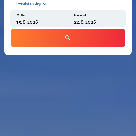
Flexibilní ± 3 dny
Odlet
Návrat