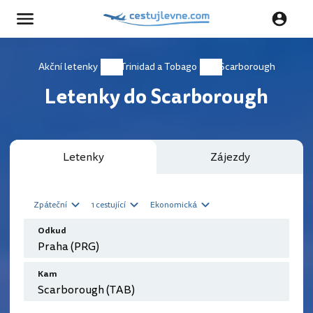
Akční letenky
Trinidad a Tobago
Scarborough
Letenky do Scarborough
Letenky
Zájezdy
Zpáteční
1 cestující
Ekonomická
Odkud
Kam