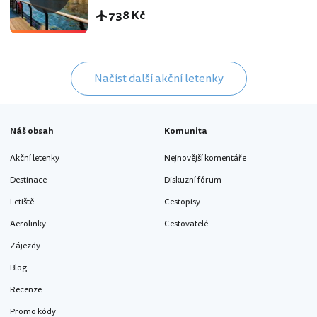
738 Kč
Načíst další akční letenky
Náš obsah
Komunita
Akční letenky
Nejnovější komentáře
Destinace
Diskuzní fórum
Letiště
Cestopisy
Aerolinky
Cestovatelé
Zájezdy
Blog
Recenze
Promo kódy