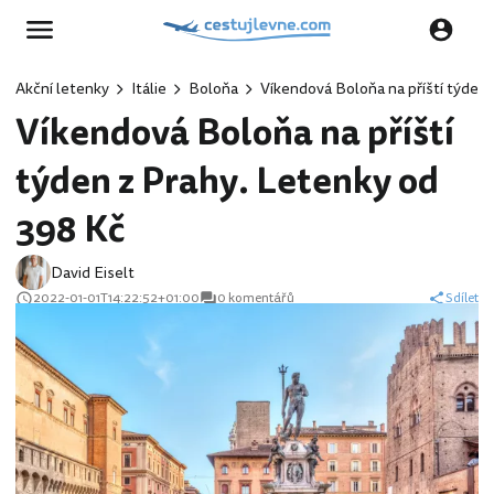
Akční letenky
Itálie
Boloňa
Víkendová Boloňa na příští týden 
Víkendová Boloňa na příští
týden z Prahy. Letenky od
398 Kč
David Eiselt
2022-01-01T14:22:52+01:00
0 komentářů
Sdílet