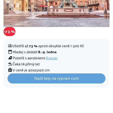
-73 %
Ušetříš až
73 %
oproti obvyklé ceně 1 500 Kč
Hledej v období
8.-9. ledna
Poletíš s aeroliniemi
Ryanair
Čeká tě přímý let
V ceně je 40x25x20 cm
Najít lety na ryanair.com