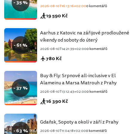
- 35 %
2026-08-10T16:13:16+02:00
0 komentářů
19 590 Kč
Aarhus z Katovic na zářijové prodloužené
víkendy od soboty do úterý
- 61 %
2026-08-10T14:21:39+02:00
0 komentářů
780 Kč
Buy & Fly: Srpnové all-inclusive v El
Alameinu a Marsa Matrouh z Prahy
- 37 %
2026-08-10T13:12:43+02:00
0 komentářů
16 390 Kč
Gdaňsk, Sopoty a okolí v září z Prahy
- 63 %
2026-08-10T11:04:18+02:00
0 komentářů