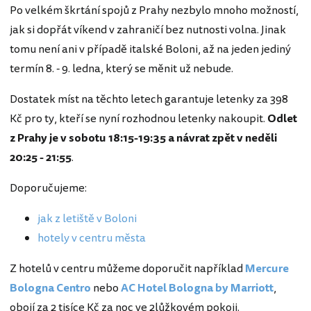
Po velkém škrtání spojů z Prahy nezbylo mnoho možností,
jak si dopřát víkend v zahraničí bez nutnosti volna. Jinak
tomu není ani v případě italské Boloni, až na jeden jediný
termín 8. - 9. ledna, který se měnit už nebude.
Dostatek míst na těchto letech garantuje letenky za 398
Kč pro ty, kteří se nyní rozhodnou letenky nakoupit.
Odlet
z Prahy je v sobotu 18:15-19:35 a návrat zpět v neděli
20:25 - 21:55
.
Doporučujeme:
jak z letiště v Boloni
hotely v centru města
Z hotelů v centru můžeme doporučit například
Mercure
Bologna Centro
nebo
AC Hotel Bologna by Marriott
,
obojí za 2 tisíce Kč za noc ve 2lůžkovém pokoji.