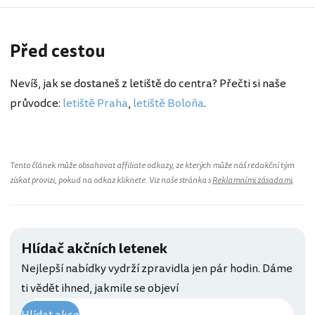
Před cestou
Nevíš, jak se dostaneš z letiště do centra? Přečti si naše
průvodce:
letiště Praha
,
letiště Boloňa
.
Tento článek může obsahovat affiliate odkazy, ze kterých může náš redakční tým
získat provizi, pokud na odkaz kliknete. Viz naše stránka s
Reklamními zásadami
.
Hlídač akčních letenek
Nejlepší nabídky vydrží zpravidla jen pár hodin. Dáme
ti vědět ihned, jakmile se objeví
Hlídat akce