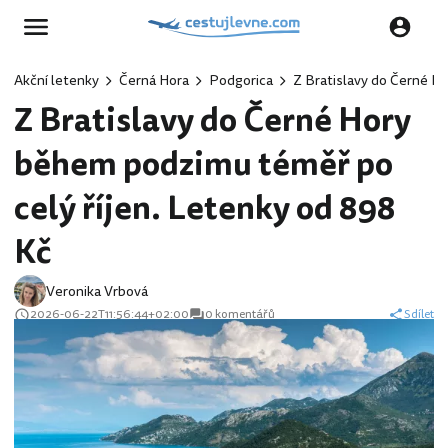
Akční letenky
Černá Hora
Podgorica
Z Bratislavy do Černé H
Z Bratislavy do Černé Hory
během podzimu téměř po
celý říjen. Letenky od 898
Kč
Veronika Vrbová
2026-06-22T11:56:44+02:00
0 komentářů
Sdílet