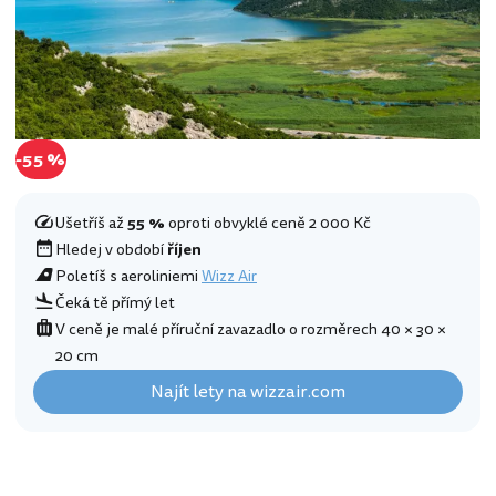
-55 %
Ušetříš až
55 %
oproti obvyklé ceně 2 000 Kč
Hledej v období
říjen
Poletíš s aeroliniemi
Wizz Air
Čeká tě přímý let
V ceně je malé příruční zavazadlo o rozměrech 40 × 30 ×
20 cm
Najít lety na wizzair.com