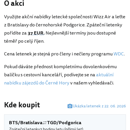
O akci
Využijte akční nabídky letecké společnosti Wizz Air a leťte
z Bratislavy do černohorské Podgorice. Zpáteční letenky
pořídíte za
37 EUR
.
Nejlevnější termíny jsou dostupné
téměř po celý říjen.
Cena letenek je stejná pro členy i nečleny programu
WDC
.
Pokud dáváte přednost kompletnímu dovolenkovému
balíčku s cestovní kanceláří, podívejte se na
aktuální
nabídku zájezdů do Černé Hory
v našem vyhledávači.
Kde koupit
Ukázka letenek z 22. 06. 2026
BTS/Bratislava
TGD/Podgorica
Zpáteční letenky
2 hodiny letu (přímý let)