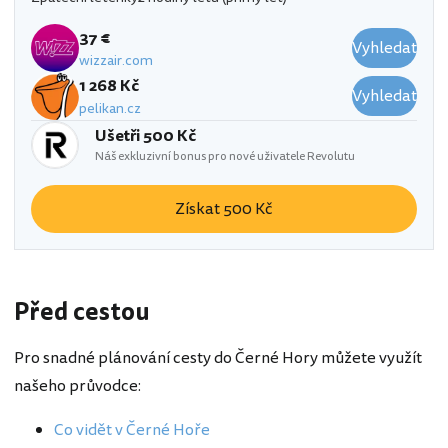
37 €
Vyhledat
wizzair.com
1 268 Kč
Vyhledat
pelikan.cz
Ušetři 500 Kč
Náš exkluzivní bonus pro nové uživatele Revolutu
Získat 500 Kč
Před cestou
Pro snadné plánování cesty do Černé Hory můžete využít
našeho průvodce:
Co vidět v Černé Hoře