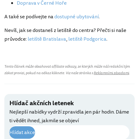
Doprava v Černé Hoře
A také se podívejte na
dostupné ubytování
.
Nevíš, jak se dostaneš z letiště do centra? Přečti si naše
průvodce:
letiště Bratislava
,
letiště Podgorica
.
Tento článek může obsahovat affiliate odkazy, ze kterých může náš redakční tým
získat provizi, pokud na odkaz kliknete. Viz naše stránka s
Reklamními zásadami
.
Hlídač akčních letenek
Nejlepší nabídky vydrží zpravidla jen pár hodin. Dáme
ti vědět ihned, jakmile se objeví
Hlídat akce