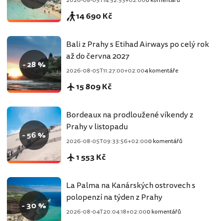
2026-08-05T14:52:53+02:00
0 komentářů
14 690 Kč
Bali z Prahy s Etihad Airways po celý rok
až do června 2027
- 28 %
2026-08-05T11:27:00+02:00
4 komentáře
15 809 Kč
Bordeaux na prodloužené víkendy z
Prahy v listopadu
- 56 %
2026-08-05T09:33:56+02:00
0 komentářů
1 553 Kč
La Palma na Kanárských ostrovech s
polopenzí na týden z Prahy
- 30 %
2026-08-04T20:04:18+02:00
0 komentářů