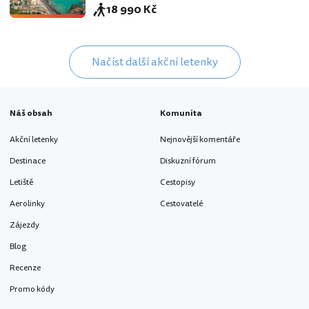
18 990 Kč
Načíst další akční letenky
Náš obsah
Komunita
Akční letenky
Nejnovější komentáře
Destinace
Diskuzní fórum
Letiště
Cestopisy
Aerolinky
Cestovatelé
Zájezdy
Blog
Recenze
Promo kódy