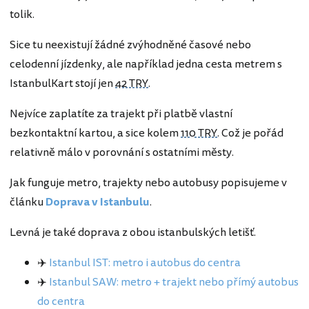
tolik.
Sice tu neexistují žádné zvýhodněné časové nebo
celodenní jízdenky, ale například jedna cesta metrem s
IstanbulKart stojí jen
42 TRY
.
Nejvíce zaplatíte za trajekt při platbě vlastní
bezkontaktní kartou, a sice kolem
110 TRY
. Což je pořád
relativně málo v porovnání s ostatními městy.
Jak funguje metro, trajekty nebo autobusy popisujeme v
článku
Doprava v Istanbulu
.
Levná je také doprava z obou istanbulských letišť.
✈️
Istanbul IST: metro i autobus do centra
✈️
Istanbul SAW: metro + trajekt nebo přímý autobus
do centra