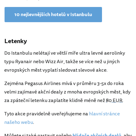
10 nejlevnějších hotelů v Istanbulu
Letenky
Do Istanbulu nelétají ve větší míře ultra levné aerolinky
typu Ryanair nebo Wizz Air, takže se více než u jiných
evropských měst vyplatí sledovat slevové akce.
Zejména Pegasus Airlines mívá v průměru 3-5x do roka
velmi zajímavé akční dealy z mnoha evropských měst, kdy
za zpáteční letenku zaplatíte klidně méně než
80 EUR
.
Tyto akce pravidelně uveřejňujeme na
hlavní stránce
našeho webu
.
Můžete si také nastavit našeho
hlídače akčních dealů
, aby