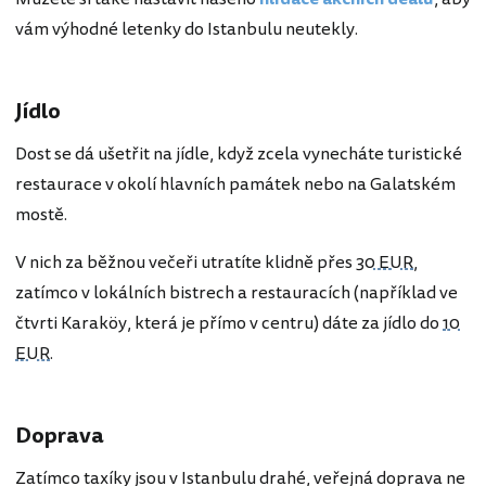
vám výhodné letenky do Istanbulu neutekly.
Jídlo
Dost se dá ušetřit na jídle, když zcela vynecháte turistické
restaurace v okolí hlavních památek nebo na Galatském
mostě.
V nich za běžnou večeři utratíte klidně přes
30 EUR
,
zatímco v lokálních bistrech a restauracích (například ve
čtvrti Karaköy, která je přímo v centru) dáte za jídlo do
10
EUR
.
Doprava
Zatímco taxíky jsou v Istanbulu drahé, veřejná doprava ne