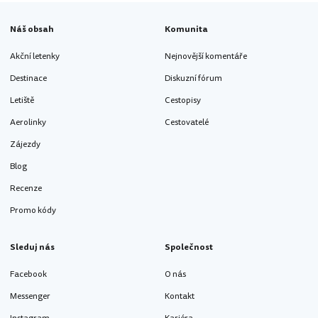
Náš obsah
Komunita
Akční letenky
Nejnovější komentáře
Destinace
Diskuzní fórum
Letiště
Cestopisy
Aerolinky
Cestovatelé
Zájezdy
Blog
Recenze
Promo kódy
Sleduj nás
Společnost
Facebook
O nás
Messenger
Kontakt