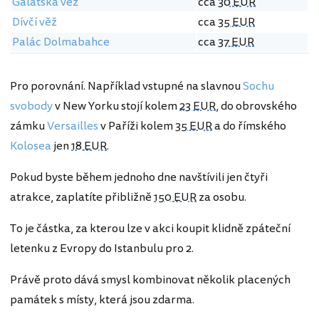
Galatská věž
cca
30 EUR
Dívčí věž
cca
35 EUR
Palác Dolmabahce
cca
37 EUR
Pro porovnání. Například vstupné na slavnou
Sochu
svobody
v New Yorku stojí kolem
23 EUR
, do obrovského
zámku
Versailles
v Paříži kolem
35 EUR
a do římského
Kolosea
jen
18 EUR
.
Pokud byste během jednoho dne navštívili jen čtyři
atrakce, zaplatíte přibližně
150 EUR
za osobu.
To je částka, za kterou lze v akci koupit klidně zpáteční
letenku z Evropy do Istanbulu pro 2.
Právě proto dává smysl kombinovat několik placených
památek s místy, která jsou zdarma.