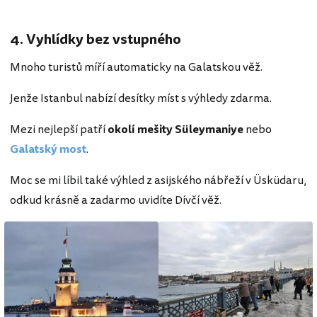
4. Vyhlídky bez vstupného
Mnoho turistů míří automaticky na Galatskou věž.
Jenže Istanbul nabízí desítky míst s výhledy zdarma.
Mezi nejlepší patří
okolí mešity Süleymaniye
nebo
Galatský most
.
Moc se mi líbil také výhled z asijského nábřeží v Üsküdaru,
odkud krásně a zadarmo uvidíte Dívčí věž.