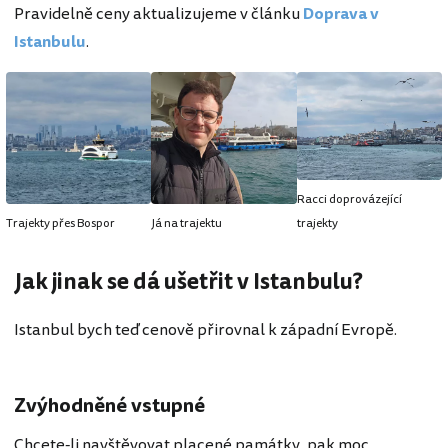
Pravidelně ceny aktualizujeme v článku
Doprava v
Istanbulu
.
Racci doprovázející
Trajekty přes Bospor
Já na trajektu
trajekty
Jak jinak se dá ušetřit v Istanbulu?
Istanbul bych teď cenově přirovnal k západní Evropě.
Zvýhodněné vstupné
Chcete-li navštěvovat placené památky, pak moc