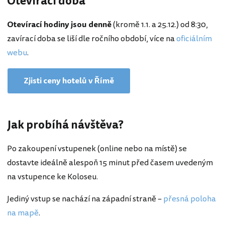
Otevírací doba
Otevírací hodiny jsou denně
(kromě 1.1. a 25.12.) od 8:30,
zavírací doba se liší dle ročního období, více na
oficiálním
webu
.
Zjisti ceny hotelů v Římě
Jak probíhá návštěva?
Po zakoupení vstupenek (online nebo na místě) se
dostavte ideálně alespoň 15 minut před časem uvedeným
na vstupence ke Koloseu.
Jediný vstup se nachází na západní straně –
přesná poloha
na mapě
.