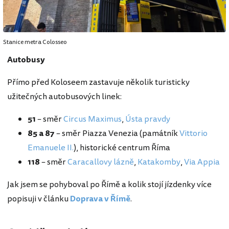
Stanice metra Colosseo
Autobusy
Přímo před Koloseem zastavuje několik turisticky
užitečných autobusových linek:
51
– směr
Circus Maximus
,
Ústa pravdy
85 a 87
– směr Piazza Venezia (památník
Vittorio
Emanuele II.
), historické centrum Říma
118
– směr
Caracallovy lázně
,
Katakomby
,
Via Appia
Jak jsem se pohyboval po Římě a kolik stojí jízdenky více
popisuji v článku
Doprava v Římě
.