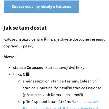
Zobraz všechny hotely u Kolosea
Jak se tam dostat
Koloseum leží v centru Říma a je skvěle dostupné veřejnou
dopravou i pěšky.
Metro
stanice
Colosseo
, kde zastavují dvě linky
linka
C 🟦
směr železniční stanice Termini, železniční
stanice Tiburtina, železniční stanice Ostiense
(přesup na vlak Roma-Lido k moři)
přímé spojení k památkám:
Bazilika svatého
Pavla za hradbami
,
EUR
,
Caracallovy lázně
,