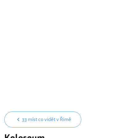
33 míst co vidět v Římě