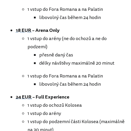
1 vstup do Fora Romana a na Palatin
libovolný čas během 24 hodin
18 EUR
– Arena Only
1 vstup do arény (ne do ochozů a ne do
podzemí)
přesně daný čas
délky návštěvy maximálně 20 minut
1 vstup do Fora Romana a na Palatin
libovolný čas během 24 hodin
24 EUR
– Full Experience
1 vstup do ochozů Kolosea
1 vstup do arény
1 vstup do podzemní části Kolosea (maximálně
na 30 minut)