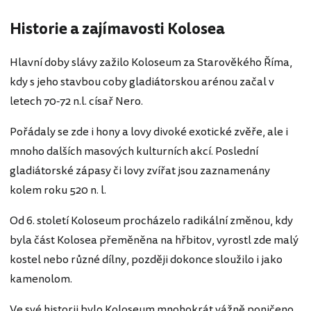
Historie a zajímavosti Kolosea
Hlavní doby slávy zažilo Koloseum za Starověkého Říma,
kdy s jeho stavbou coby gladiátorskou arénou začal v
letech 70-72 n.l. císař Nero.
Pořádaly se zde i hony a lovy divoké exotické zvěře, ale i
mnoho dalších masových kulturních akcí. Poslední
gladiátorské zápasy či lovy zvířat jsou zaznamenány
kolem roku 520 n. l.
Od 6. století Koloseum procházelo radikální změnou, kdy
byla část Kolosea přeměněna na hřbitov, vyrostl zde malý
kostel nebo různé dílny, později dokonce sloužilo i jako
kamenolom.
Ve své historii bylo Koloseum mnohokrát vážně poničeno