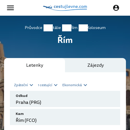
Průvodce
Itálie
Řím
Koloseum
Řím
Letenky
Zájezdy
Zpáteční
1 cestující
Ekonomická
Odkud
Kam