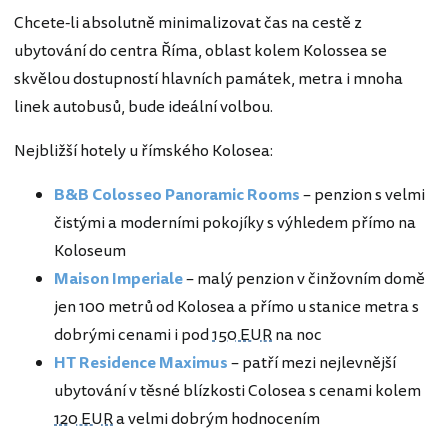
Chcete-li absolutně minimalizovat čas na cestě z
ubytování do centra Říma, oblast kolem Kolossea se
skvělou dostupností hlavních památek, metra i mnoha
linek autobusů, bude ideální volbou.
Nejbližší hotely u římského Kolosea:
B&B Colosseo Panoramic Rooms
– penzion s velmi
čistými a moderními pokojíky s výhledem přímo na
Koloseum
Maison Imperiale
– malý penzion v činžovním domě
jen 100 metrů od Kolosea a přímo u stanice metra s
dobrými cenami i pod
150 EUR
na noc
HT Residence Maximus
– patří mezi nejlevnější
ubytování v těsné blízkosti Colosea s cenami kolem
120 EUR
a velmi dobrým hodnocením