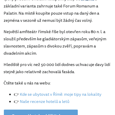
základní varianta zahrnuje také Forum Romanum a
Palatin. Na místě koupíte pouze vstup na daný den a
zejména v sezoně už nemusí být žádný čas volný.
Největší amfiteátr římské říše byl otevřen roku 80 n. l. a
sloužil především ke gladiátorským zápasům, veřejným
slavnostem, zápasům s divokou zvěří, popravám a
divadelním akcím.
Hlediště pro víc než 50 000 lidí dodnes uchvacuje davy lidí
stejně jako relativně zachovalá fasáda.
Čtěte také u nás na webu:
👉
Kde se ubytovat v Římě: moje tipy na lokality
👉
Naše recenze hotelů a letů