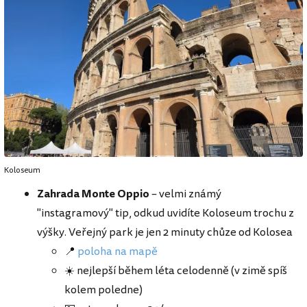
Koloseum
Zahrada Monte Oppio
– velmi známý
"instagramový" tip, odkud uvidíte Koloseum trochu z
výšky. Veřejný park je jen 2 minuty chůze od Kolosea
📍
poloha na mapě
☀️ nejlepší během léta celodenně (v zimě spíš
kolem poledne)