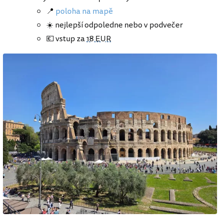
📍
poloha na mapě
☀️ nejlepší odpoledne nebo v podvečer
💶 vstup za
18 EUR