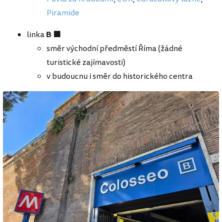
Piramide
linka
B 🟩
směr východní předměstí Říma (žádné
turistické zajímavosti)
v budoucnu i směr do historického centra