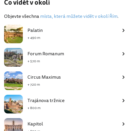
Co vidět v okolí
Objevte všechna
místa, která můžete vidět v okolí Řím
.
Palatin
+ 490 m
Forum Romanum
+ 570 m
Circus Maximus
+ 720 m
Trajánova tržnice
+ 800 m
Kapitol