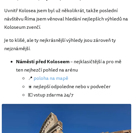
Uvnitř Kolosea jsem byl už několikrát, takže poslední
návštěvu Říma jsem věnoval hledání nejlepších výhledů na
Koloseum zvenčí.
Je to klišé, ale ty nejkrásnější výhledy jsou zároveň ty
nejznámější.
Náměstí před Koloseem
– nejklasičtější a pro mě
ten nejhezčí pohled na arénu
📍
poloha na mapě
☀️ nejlepší odpoledne nebo v podvečer
💶 vstup zdarma 24/7