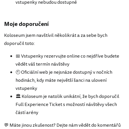
vstupenky nebudou dostupné
Moje doporučení
Koloseum jsem navštívil několikrát a za sebe bych
doporučil toto:
📅 Vstupenky rezervujte online co nejdříve budete
vědět váš termín návštěvy
🕙 Oficiální web je nejsnáze dostupný v nočních
hodinách, kdy máte největší šanci na ulovení
vstupenky
🏛️ Koloseum je natolik unikátní, že bych doporučil
Full Experience Ticket s možností návštěvy všech
částí arény
💬 Máte jinou zkušenost? Dejte nám vědět do komentářů