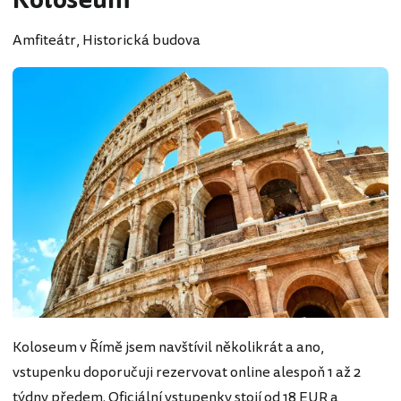
Koloseum
Amfiteátr, Historická budova
Koloseum v Římě jsem navštívil několikrát a ano,
vstupenku doporučuji rezervovat online alespoň 1 až 2
týdny předem. Oficiální vstupenky stojí od
18 EUR
a