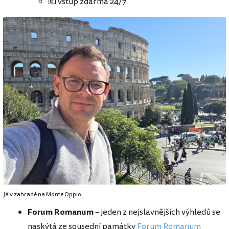
💶 vstup zdarma 24/7
Já v zahradě na Monte Oppio
Forum Romanum
– jeden z nejslavnějších výhledů se
naskýtá ze sousední památky
Forum Romanum