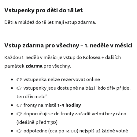
Vstupenky pro děti do 18 let
Děti a mládež do 18 let mají vstup zdarma.
Vstup zdarma pro všechny – 1. neděle v měsíci
Každou 1. neděli v měsíci je vstup do Kolosea + dalších
památek
zdarma
pro všechny.
👉 vstupenka nelze rezervovat online
👉 vstupenky jsou dostupné na bázi "kdo dřív přijde,
ten dřív mele"
👉 fronty na místě
1-3 hodiny
👉 doporučuji se do fronty zařadit velmi brzy ráno
(ideálně před 7:30)
👉 odpoledne (cca po 14:00) nejspíš už žádné volné