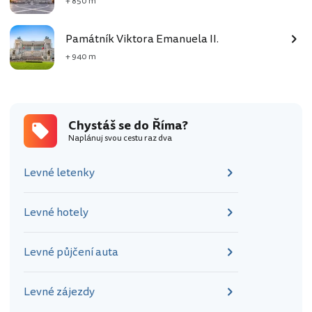
+ 850 m
Památník Viktora Emanuela II.
+ 940 m
Chystáš se do Říma?
Naplánuj svou cestu raz dva
Levné letenky
Levné hotely
Levné půjčení auta
Levné zájezdy