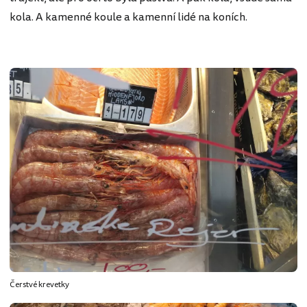
kola. A kamenné koule a kamenní lidé na koních.
Čerstvé krevetky