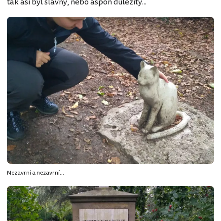
tak asi byl slavný, nebo aspoň důležitý...
Nezavrní a nezavrní...