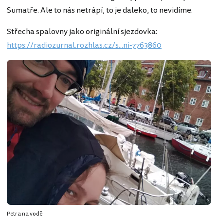
Sumatře. Ale to nás netrápí, to je daleko, to nevidíme.
Střecha spalovny jako originální sjezdovka:
https://radiozurnal.rozhlas.cz/s...ni-7763860
Petra na vodě