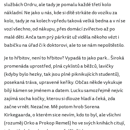
službách Ordru, ale tady je pomalu každé třetí kolo
nákladní. Ne jako u nás, kde si dítě strkáte do vozíku za
kolo, tady je na kolech vpředu taková velká bedna a v ní se
vozí všechno, od nákupu, přes domácí zvířectvo až po
malé děti. Anča tam prý párkrát už viděla někoho vézt i
babičku na úřad či k doktorovi, ale to se nám nepoštěstilo.
Je to hřbitov, není to hřbitov? Vypadá to jako park... Široká
promenáda uprostřed, plná cyklistů a běžců, lavičky
(kdyby bylo hezky, tak jsou plné piknikujících studentů),
posekaná tráva, upravené keříky. Občas někde vykukuje
bílý kámen se jménem a datem. Lucku samozřejmě nejvíc
zajímá socha kočky, kterou si dlouze hladí a čeká, zda
začne vrnět. Nezačne. Mě potom hrob Sorena
Kirkegaarda, o kterém sice nevím, kdo to byl, ale všichni
(rozuměj Orko a Prokop Remeš) ho ve svých knihách citují,