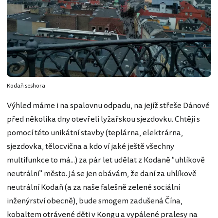
Kodaň seshora
Výhled máme i na spalovnu odpadu, na jejíž střeše Dánové
před několika dny otevřeli lyžařskou sjezdovku. Chtějí s
pomocí této unikátní stavby (teplárna, elektrárna,
sjezdovka, tělocvična a kdo ví jaké ještě všechny
multifunkce to má...) za pár let udělat z Kodaně "uhlíkově
neutrální" město. Já se jen obávám, že daní za uhlíkově
neutrální Kodaň (a za naše falešně zelené sociální
inženýrství obecně), bude smogem zadušená Čína,
kobaltem otrávené děti v Kongu a vypálené pralesy na