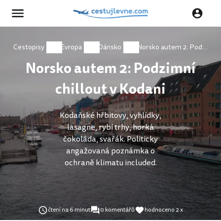
Cestopisy
Evropa
Dánsko
Norsko autem 2: Podzimní chillout v Kodani
Norsko autem 2: Podzimní
chillout v Kodani
Kodaňské hřbitovy, vyhlídky,
lasagne, rybí trhy, horká
čokoláda, svařák. Politicky
angažovaná poznámka o
ochraně klimatu included.
čtení na 6 minut
0 komentářů
hodnoceno 2 x