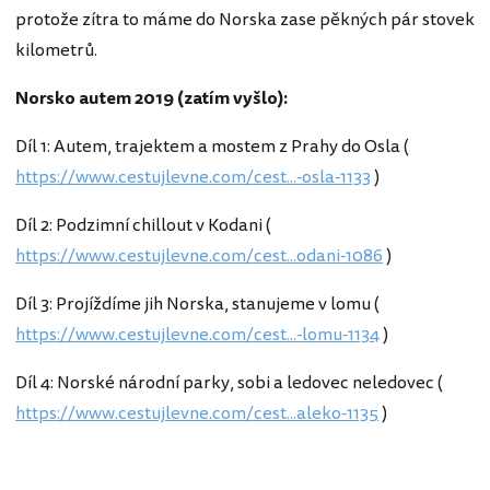
protože zítra to máme do Norska zase pěkných pár stovek
kilometrů.
Norsko autem 2019 (zatím vyšlo):
Díl 1: Autem, trajektem a mostem z Prahy do Osla (
https://www.cestujlevne.com/cest...-osla-1133
)
Díl 2: Podzimní chillout v Kodani (
https://www.cestujlevne.com/cest...odani-1086
)
Díl 3: Projíždíme jih Norska, stanujeme v lomu (
https://www.cestujlevne.com/cest...-lomu-1134
)
Díl 4: Norské národní parky, sobi a ledovec neledovec (
https://www.cestujlevne.com/cest...aleko-1135
)