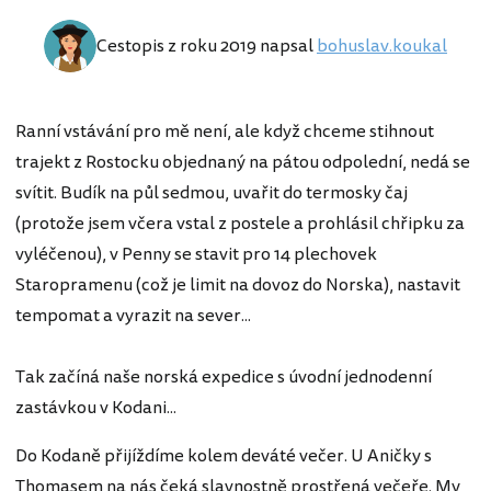
Cestopis z roku 2019 napsal
bohuslav.koukal
Ranní vstávání pro mě není, ale když chceme stihnout
trajekt z Rostocku objednaný na pátou odpolední, nedá se
svítit. Budík na půl sedmou, uvařit do termosky čaj
(protože jsem včera vstal z postele a prohlásil chřipku za
vyléčenou), v Penny se stavit pro 14 plechovek
Staropramenu (což je limit na dovoz do Norska), nastavit
tempomat a vyrazit na sever...
Tak začíná naše norská expedice s úvodní jednodenní
zastávkou v Kodani...
Do Kodaně přijíždíme kolem deváté večer. U Aničky s
Thomasem na nás čeká slavnostně prostřená večeře. My