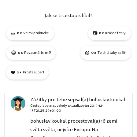
Jak se ti cestopis líbil?
🙏
📷
0 x
Velmi praktické!
0 x
Krásné fotky!
😂
📖
0 x
Rozesmál jsi mě!
0 x
To chci taky zažít!
❤️
2 x
Prostě super!
Zážitky pro tebe sepsal(a) bohuslav.koukal
Cestopis byl naposledy aktualizován
2019-12-
15T21:25:29+01:00
bohuslav.koukal procestoval(a) 16 zemí
světa světa, nejvíce Evropu. Na