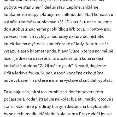
nafukovací karimatka, což na začátku čtrnáctidenního
pobytu ve stanu není ideální stav. Lepíme, snídáme,
koukáme do mapy, plánujeme chillout den. Na Thomasovu
a Ančinu kodaňskou slevovou MHD kartičku nastupujeme
do autobusu. Začneme prohlídkou hřbitova. Hřbitovy jsou
ve všech zemích rychlý a hodnotný exkurz do místního
kolektivního myšlení a společenské nálady. Autobus nás
vysazuje asi o kilometr jinde, hlavní ulice, kterou normálně
jezdí, je dneska uzavřená, protože se tam koná jakási
kodaňská obdoba "Zažij město jinak". Nevadí, dojdeme.
Prší a ledově fouká. Super, aspoň konečně ozkoušíme
nové vybavení, za které jsme na výstavě stanů dali výplatu.
Fascinuje nás, jak si to v tomhle studeném severském
počasí celá Kodaň štráduje na kolech. Děti, matky, otcové i
starci, všichni se prodírají hustým deštěm na bicyklu jako
by se nechumelilo. Nákladní kola jsem v Praze viděl jen ve