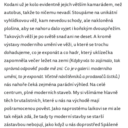
Kodani už je kolo evidentně jejich větším kamarádem, než
autobus, takže to ničemu nevadí. Stoupáme na unikátní
vyhlídkovou věž, kam nevedou schody, ale nakloněná
plošina, aby se nahoru dalo vyjet i koňským dvouspřežím.
Takových věží je po světě snad ani ne deset. A kromě
výstavy moderního umění ve věži, u které se trochu
dohadujeme, co je exponát a co hadr, který uklízečka
zapomněla večer ležet na zemi
(Kdyby vás to zajímalo, tak
správná odpověď podle mě zní: Co je v galerii moderního
umění, to je exponát. Včetně návštěvníků a prodavačů lístků.)
nás nahoře čeká zejména parádní výhled. Na celé
centrum, plné moderních staveb. My si všímáme hlavně
těch brutalistních, které u nás na východě mají
pošramocenou pověst. Jako naprostému laikovi se mi ale
tak nějak zdá, že tady ty moderní stavby se starší
zástavbou nebojují, jako když u nás doprostřed Spálené