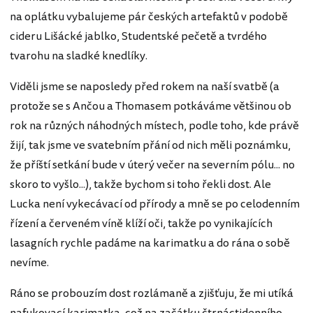
na oplátku vybalujeme pár českých artefaktů v podobě
cideru Lišácké jablko, Studentské pečetě a tvrdého
tvarohu na sladké knedlíky.
Viděli jsme se naposledy před rokem na naší svatbě (a
protože se s Ančou a Thomasem potkáváme většinou ob
rok na různých náhodných místech, podle toho, kde právě
žijí, tak jsme ve svatebním přání od nich měli poznámku,
že příští setkání bude v úterý večer na severním pólu... no
skoro to vyšlo...), takže bychom si toho řekli dost. Ale
Lucka není vykecávací od přírody a mně se po celodenním
řízení a červeném víně klíží oči, takže po vynikajících
lasagních rychle padáme na karimatku a do rána o sobě
nevíme.
Ráno se probouzím dost rozlámaně a zjišťuju, že mi utíká