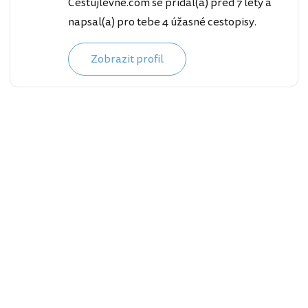
Cestujlevne.com se přidal(a) před 7 lety a
napsal(a) pro tebe 4 úžasné cestopisy.
Zobrazit profil