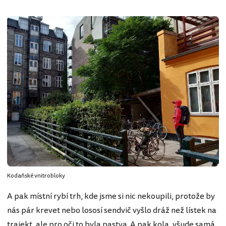
Kodaňské vnitrobloky
A pak místní rybí trh, kde jsme si nic nekoupili, protože by
nás pár krevet nebo lososí sendvič vyšlo dráž než lístek na
trajekt, ale pro oči to byla pastva. A pak kola, všude samá