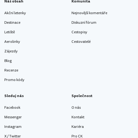
Náš obsah
Komunita
Akční letenky
Nejnovější komentáře
Destinace
Diskuzní fórum
Letiště
Cestopisy
Aerolinky
Cestovatelé
Zájezdy
Blog
Recenze
Promo kódy
Sleduj nás
Společnost
Facebook
O nás
Messenger
Kontakt
Instagram
Kariéra
X / Twitter
Pro CK