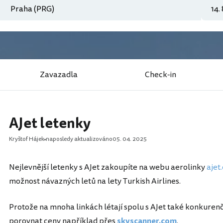
Zavazadla
Check-in
AJet letenky
Kryštof Hájek
naposledy aktualizováno
05. 04. 2025
Nejlevnější letenky s AJet zakoupíte na webu aerolinky
ajet
možnost návazných letů na lety Turkish Airlines.
Protože na mnoha linkách létají spolu s AJet také konkuren
porovnat ceny například přes
skyscanner.com
.