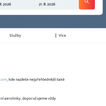
Služby
Více
.com
, kde najdete nejpřehlednější také
ční aerolinky, doporučujeme vždy