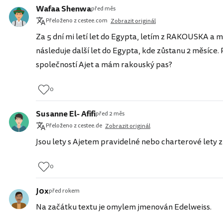
Wafaa Shenwa
před měs
Přeloženo z cestee.com
Zobrazit originál
Za 5 dní mi letí let do Egypta, letím z RAKOUSKA a 
následuje další let do Egypta, kde zůstanu 2 měsíce.
společností Ajet a mám rakouský pas?
0
Susanne El- Afifi
před 2 měs
Přeloženo z cestee.de
Zobrazit originál
Jsou lety s Ajetem pravidelné nebo charterové lety
0
J0x
před rokem
Na začátku textu je omylem jmenován Edelweiss.