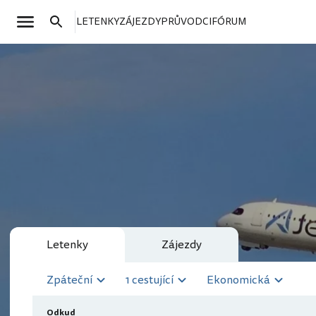
LETENKY
ZÁJEZDY
PRŮVODCI
FÓRUM
Letenky
Zájezdy
Zpáteční
1 cestující
Ekonomická
Odkud