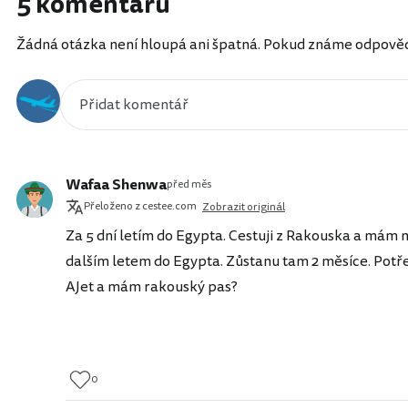
5 komentářů
Žádná otázka není hloupá ani špatná. Pokud známe odpověď, 
Wafaa Shenwa
před měs
Přeloženo z cestee.com
Zobrazit originál
Za 5 dní letím do Egypta. Cestuji z Rakouska a mám 
dalším letem do Egypta. Zůstanu tam 2 měsíce. Potře
AJet a mám rakouský pas?
0