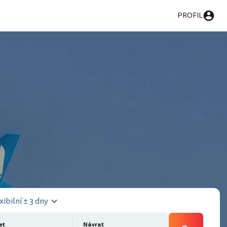
PROFIL
xibilní ± 3 dny
et
Návrat