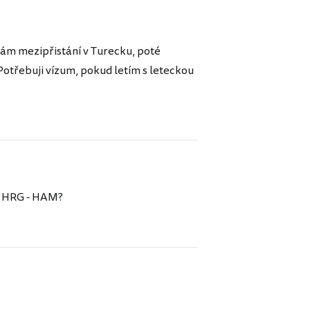
mám mezipřistání v Turecku, poté
 Potřebuji vízum, pokud letím s leteckou
 z HRG - HAM?