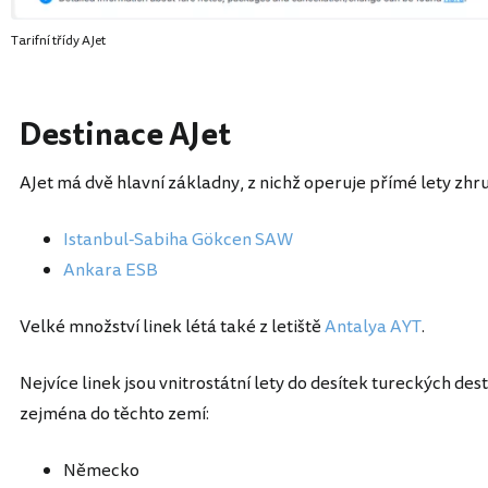
Tarifní třídy AJet
Destinace AJet
AJet má dvě hlavní základny, z nichž operuje přímé lety zhru
Istanbul-Sabiha Gökcen SAW
Ankara ESB
Velké množství linek létá také z letiště
Antalya AYT
.
Nejvíce linek jsou vnitrostátní lety do desítek tureckých des
zejména do těchto zemí:
Německo