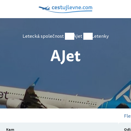
Letecká společnost
AJet
Letenky
AJet
Fle
Kam
Odl