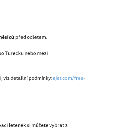
měsíců
před odletem.
h po Turecku nebo mezi
, viz detailní podmínky:
ajet.com/free-
vaci letenek si můžete vybrat z