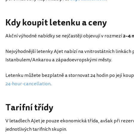
Kdy koupit letenku a ceny
Akční výhodné nabídky se nejčastěji objevují v rozmezí
2–4 
Nejvýhodnější letenky AJet nabízí na vnitrostátních linkác
Istanbulem/Ankarou a západoevropskými městy.
Letenku můžete bezplatně a stornovat 24 hodin po její koupi
24-hour-cancellation
.
Tarifní třídy
V letadlech AJet je pouze ekonomická třída, avšak při rezer
jednotlivých tarifních skupin.