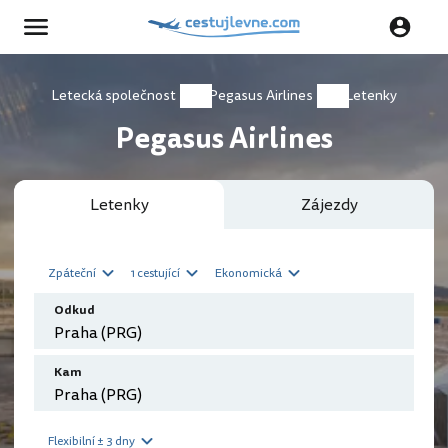
Letecká společnost
Pegasus Airlines
Letenky
Pegasus Airlines
Letenky
Zájezdy
Zpáteční
1 cestující
Ekonomická
Odkud
Kam
Flexibilní ± 3 dny