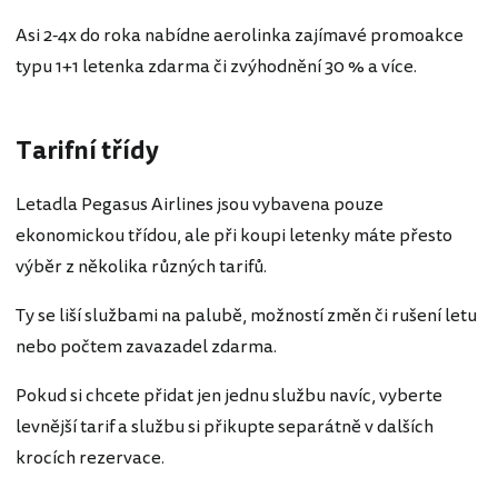
Asi 2-4x do roka nabídne aerolinka zajímavé promoakce
typu 1+1 letenka zdarma či zvýhodnění 30 % a více.
Tarifní třídy
Letadla Pegasus Airlines jsou vybavena pouze
ekonomickou třídou, ale při koupi letenky máte přesto
výběr z několika různých tarifů.
Ty se liší službami na palubě, možností změn či rušení letu
nebo počtem zavazadel zdarma.
Pokud si chcete přidat jen jednu službu navíc, vyberte
levnější tarif a službu si přikupte separátně v dalších
krocích rezervace.