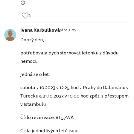
😄
2
Ivana Karbulková
před 3 lety
Dobrý den,
potřebovala bych stornovat letenku z důvodu
nemoci.
Jedná se o let:
sobota 7.10.2023 v 12:25 hod z Prahy do Dalamánu v
Turecku a 21.10.2023 v 10:00 hod zpět, s přestupem
v Istambulu.
Číslo rezervace: 8T57WA
Čísla jednotlivých letů jsou: