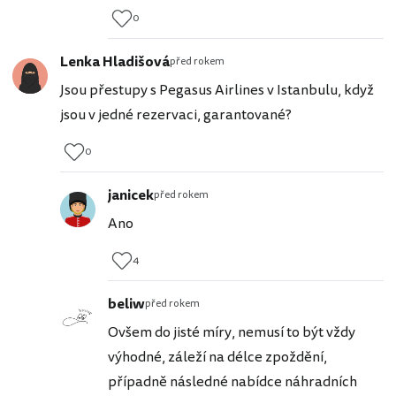
0
Lenka Hladišová
před rokem
Jsou přestupy s Pegasus Airlines v Istanbulu, když
jsou v jedné rezervaci, garantované?
0
janicek
před rokem
Ano
4
beliw
před rokem
Ovšem do jisté míry, nemusí to být vždy
výhodné, záleží na délce zpoždění,
případně následné nabídce náhradních