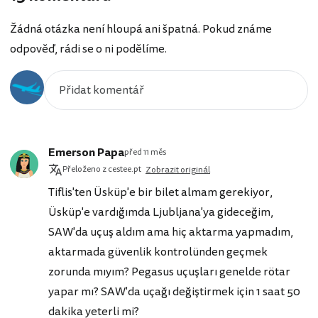
Žádná otázka není hloupá ani špatná. Pokud známe
odpověď, rádi se o ni podělíme.
Emerson Papa
před 11 měs
Přeloženo z cestee.pt
Zobrazit originál
Tiflis'ten Üsküp'e bir bilet almam gerekiyor,
Üsküp'e vardığımda Ljubljana'ya gideceğim,
SAW'da uçuş aldım ama hiç aktarma yapmadım,
aktarmada güvenlik kontrolünden geçmek
zorunda mıyım? Pegasus uçuşları genelde rötar
yapar mı? SAW'da uçağı değiştirmek için 1 saat 50
dakika yeterli mi?