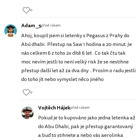
0
Adam _5
před rokem
Ahoj, koupil jsem si letenky s Pegasus z Prahy do
Abú dhabi . Přestup na Saw 1 hodina a 20 minut. Je
nás celkem 6 z toho 2x dítě 6 let . Co tak čtu tak
moc nevím jestli to není velký risk že se nestihne
přestup další let až za dva dny .. Prosím o radu jestli
do toho jít nebo vymyslet něco jiného
0
Vojtěch Hájek
před rokem
Pokud je to kupováno jako jedna letenka až
do Abu Dhabi, pak je přestup garantovaný
a buď to stihnete a nebo vás aerolinka