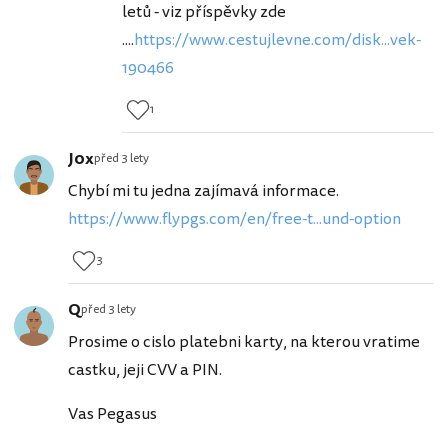
letů - viz příspěvky zde
....
https://www.cestujlevne.com/disk...vek-
190466
1
J0x
před 3 lety
Chybí mi tu jedna zajímavá informace.
https://www.flypgs.com/en/free-t...und-option
3
Q
před 3 lety
Prosime o cislo platebni karty, na kterou vratime
castku, jeji CVV a PIN.
Vas Pegasus