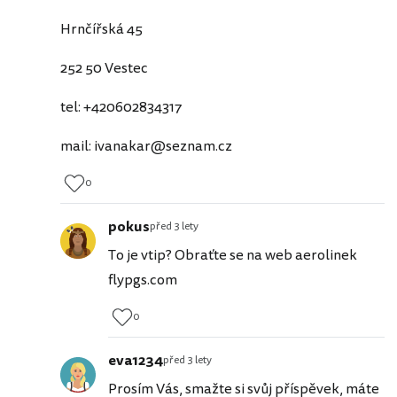
Hrnčířská 45
252 50 Vestec
tel: +420602834317
mail: ivanakar@seznam.cz
0
pokus
před 3 lety
To je vtip? Obraťte se na web aerolinek
flypgs.com
0
eva1234
před 3 lety
Prosím Vás, smažte si svůj příspěvek, máte