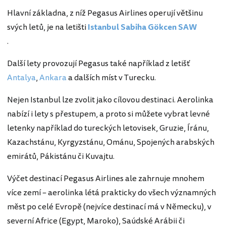
Hlavní základna, z níž Pegasus Airlines operují většinu
svých letů, je na letišti
Istanbul Sabiha Gökcen SAW
.
Další lety provozují Pegasus také například z letišť
Antalya
,
Ankara
a dalších míst v Turecku.
Nejen Istanbul lze zvolit jako cílovou destinaci. Aerolinka
nabízí i lety s přestupem, a proto si můžete vybrat levné
letenky například do tureckých letovisek, Gruzie, Íránu,
Kazachstánu, Kyrgyzstánu, Ománu, Spojených arabských
emirátů, Pákistánu či Kuvajtu.
Výčet destinací Pegasus Airlines ale zahrnuje mnohem
více zemí – aerolinka létá prakticky do všech významných
měst po celé Evropě (nejvíce destinací má v Německu), v
severní Africe (Egypt, Maroko), Saúdské Arábii či