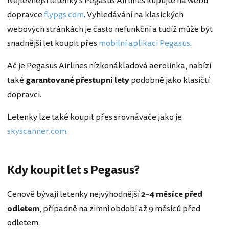
Nejlevnější letenky s Pegasus Airlines kupujte na webu
dopravce
flypgs.com
. Vyhledávání na klasických
webových stránkách je často nefunkční a tudíž může být
snadnější let koupit přes
mobilní aplikaci Pegasus
.
Ač je Pegasus Airlines nízkonákladová aerolinka, nabízí
také
garantované přestupní lety
podobně jako klasičtí
dopravci.
Letenky lze také koupit přes srovnávače jako je
skyscanner.com
.
Kdy koupit let s Pegasus?
Cenově bývají letenky nejvýhodnější
2–4 měsíce před
odletem
, případně na zimní období až 9 měsíců před
odletem.