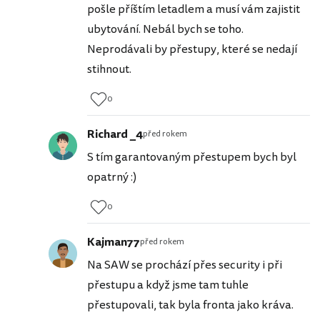
pošle příštím letadlem a musí vám zajistit
ubytování. Nebál bych se toho.
Neprodávali by přestupy, které se nedají
stihnout.
0
Richard _4
před rokem
S tím garantovaným přestupem bych byl
opatrný :)
0
Kajman77
před rokem
Na SAW se prochází přes security i při
přestupu a když jsme tam tuhle
přestupovali, tak byla fronta jako kráva.