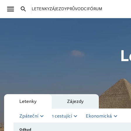
LETENKY
ZÁJEZDY
PRŮVODCI
FÓRUM
L
Letenky
Zájezdy
Zpáteční
1 cestující
Ekonomická
Odkud