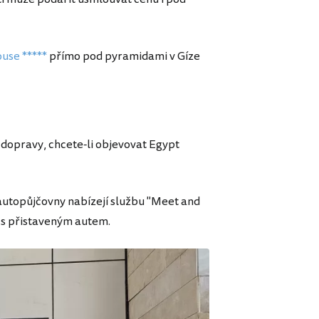
use *****
přímo pod pyramidami v Gíze
b dopravy, chcete-li objevovat Egypt
 autopůjčovny nabízejí službu "Meet and
i s přistaveným autem.