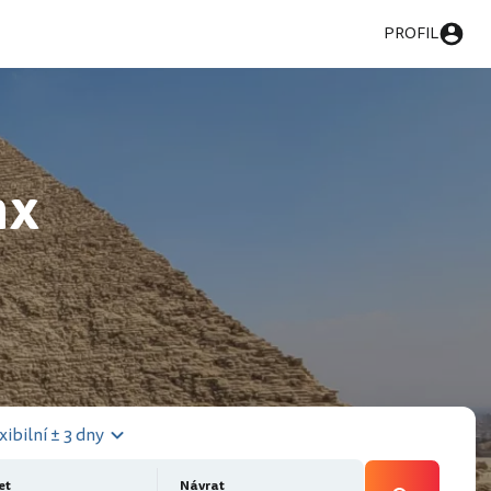
PROFIL
nx
xibilní ± 3 dny
et
Návrat