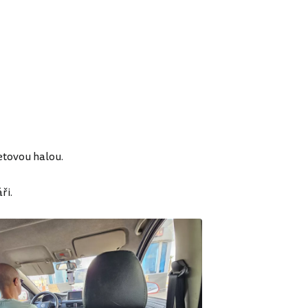
etovou halou.
ři.