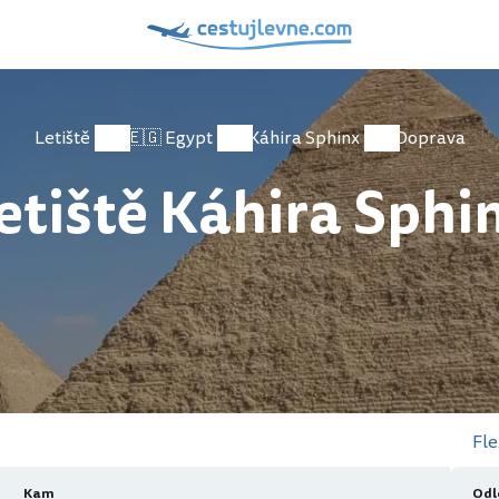
Letiště
🇪🇬 Egypt
Káhira Sphinx
Doprava
etiště Káhira Sphi
Fle
Kam
Odl