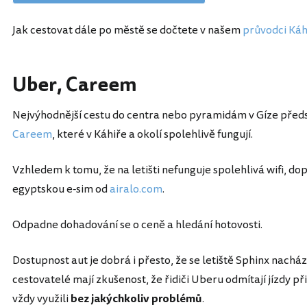
Jak cestovat dále po městě se dočtete v našem
průvodci Káh
Uber, Careem
Nejvýhodnější cestu do centra nebo pyramidám v Gíze předs
Careem
, které v Káhiře a okolí spolehlivě fungují.
Vzhledem k tomu, že na letišti nefunguje spolehlivá wifi, d
egyptskou e-sim od
airalo.com
.
Odpadne dohadování se o ceně a hledání hotovosti.
Dostupnost aut je dobrá i přesto, že se letiště Sphinx nach
cestovatelé mají zkušenost, že řidiči Uberu odmítají jízdy př
vždy využili
bez jakýchkoliv problémů
.