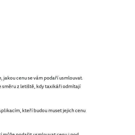
om, jakou cenu se vám podaří usmlouvat.
směru z letiště, kdy taxikáři odmítají
 aplikacím, kteří budou muset jejich cenu
stí může podařit usmlouvat cenu i pod