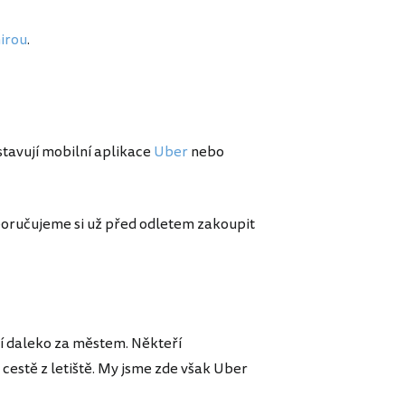
irou
.
tavují mobilní aplikace
Uber
nebo
oporučujeme si už před odletem zakoupit
ází daleko za městem. Někteří
i cestě z letiště. My jsme zde však Uber