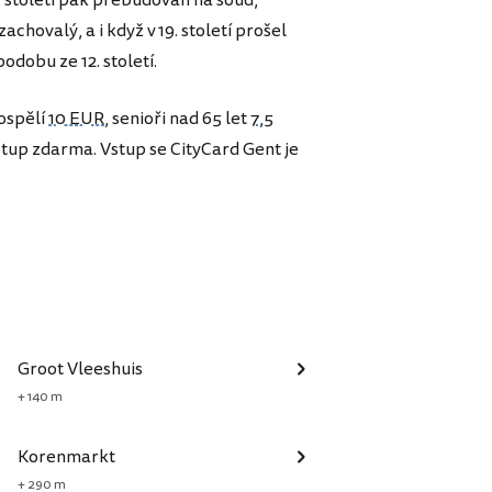
chovalý, a i když v 19. století prošel
odobu ze 12. století.
ospělí
10 EUR
, senioři nad 65 let
7,5
vstup zdarma. Vstup se CityCard Gent je
Groot Vleeshuis
+ 140 m
Korenmarkt
+ 290 m