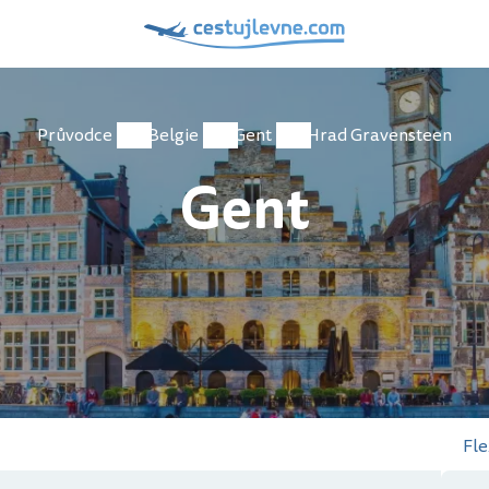
Průvodce
Belgie
Gent
Hrad Gravensteen
Gent
Fle