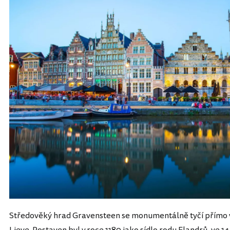
Středověký hrad Gravensteen se monumentálně tyčí přímo v
Lieve. Postaven byl v roce 1180 jako sídlo rodu Flandrů, ve 1