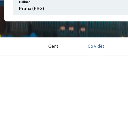
Odkud
Gent
Co vidět