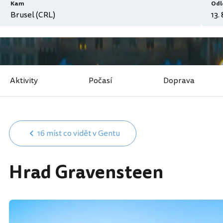
Kam
Odl
Aktivity
Počasí
Doprava
16 míst co vidět v Gentu
Hrad Gravensteen