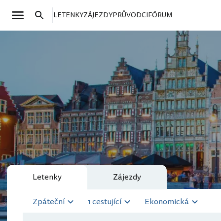
LETENKY
ZÁJEZDY
PRŮVODCI
FÓRUM
Letenky
Zájezdy
Zpáteční
1 cestující
Ekonomická