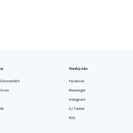
ta
Sleduj nás
ší komentáře
Facebook
 fórum
Messenger
y
Instagram
elé
X / Twitter
RSS