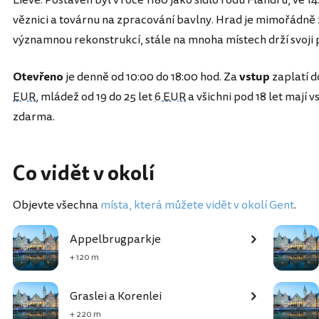
věznici a továrnu na zpracování bavlny. Hrad je mimořádně za
významnou rekonstrukcí, stále na mnoha místech drží svoji p
Otevřeno
je denně od 10:00 do 18:00 hod. Za
vstup
zaplatí d
EUR
, mládež od 19 do 25 let
6 EUR
a všichni pod 18 let mají 
zdarma.
Co vidět v okolí
Objevte všechna
místa, která můžete vidět v okolí Gent
.
Appelbrugparkje
+ 120 m
Graslei a Korenlei
+ 220 m