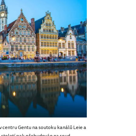
 centru Gentu na soutoku kanálů Leie a
4. století pak přebudován na soud,