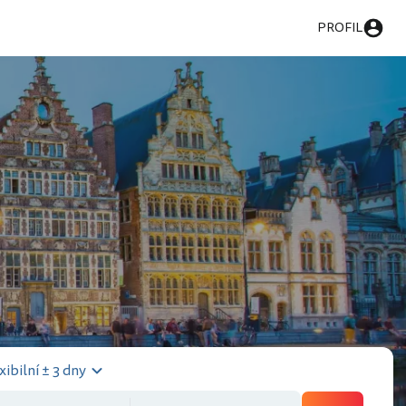
PROFIL
xibilní ± 3 dny