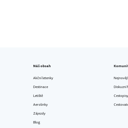
Náš obsah
Komuni
Akční letenky
Nejnověj
Destinace
Diskuzní
Letiště
Cestopis
Aerolinky
Cestovat
Zájezdy
Blog