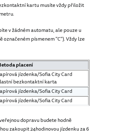
zkontaktní kartu musíte vždy přiložit
 metru.
upíte v žádném automatu, ale pouze u
tě označeném písmenem "C"). Vždy lze
etoda placení
apírová jízdenka/Sofia City Card
lastní bezkontaktní karta
apírová jízdenka/Sofia City Card
apírová jízdenka/Sofia City Card
že veřejnou dopravu budete hodně
sluhou zakoupit 24hodinovou jízdenku za 6