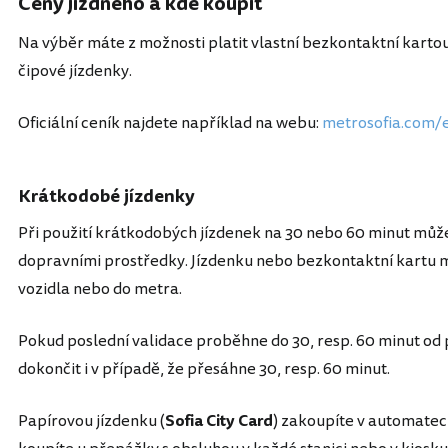
Ceny jízdného a kde koupit
Na výběr máte z možnosti platit vlastní bezkontaktní kartou
čipové jízdenky.
Oficiální ceník najdete například na webu:
metrosofia.com/e
Krátkodobé jízdenky
Při použití krátkodobých jízdenek na 30 nebo 60 minut můž
dopravními prostředky. Jízdenku nebo bezkontaktní kartu m
vozidla nebo do metra.
Pokud poslední validace proběhne do 30, resp. 60 minut od p
dokončit i v případě, že přesáhne 30, resp. 60 minut.
Papírovou jízdenku (
Sofia City Card
) zakoupíte v automatech