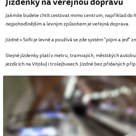
Jízdenky na veřejnou dopravu
Jakmile budete chtít cestovat mimo centrum, například do 
nejpohodlnějším a levným způsobem je veřejná doprava.
Jízdné v Sofii je levné a používá se zde systém "pípni a jeď
Stejné jízdenky platí v metru, tramvajích, městských autobus
jezdících na Vitošu) i trolejbusech. Jízdné bez přidaných přípl