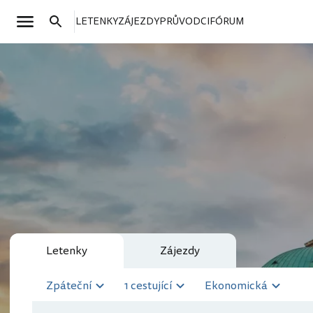
LETENKY
ZÁJEZDY
PRŮVODCI
FÓRUM
Letenky
Zájezdy
Zpáteční
1 cestující
Ekonomická