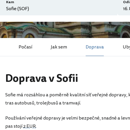
Kam
Odl
Počasí
Jak sem
Doprava
Uby
Doprava v Sofii
Sofie má rozsáhlou a poměrně kvalitní síť veřejné dopravy, k
tras autobusů, trolejbusů a tramvají.
Používání veřejné dopravy je velmi bezpečné, snadné a levné.
pas stojí
2 EUR
.