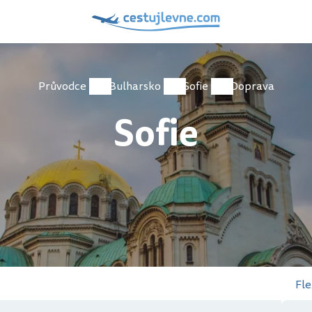
Průvodce
Bulharsko
Sofie
Doprava
Sofie
Fle