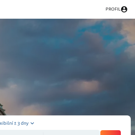
PROFIL
xibilní ± 3 dny