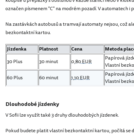
koupíte u přepážky s obsluhou v každé stanici nebo v kiosku
označen písmenem "C" na modrém pozadí. V automatech i pře
Na zastávkách autobusů a tramvají automaty nejsou, což ale 
bezkontaktní kartou.
Jízdenka
Platnost
Cena
Metoda plac
Papírová jízd
30 Plus
30 minut
0,80 EUR
Vlastní bezko
Papírová jízd
60 Plus
60 minut
1,10 EUR
Vlastní bezko
Dlouhodobé jízdenky
V Sofii lze využít také 3 druhy dlouhodobých jízdenek.
Pokud budete platit vlastní bezkontaktní kartou, počítá se d