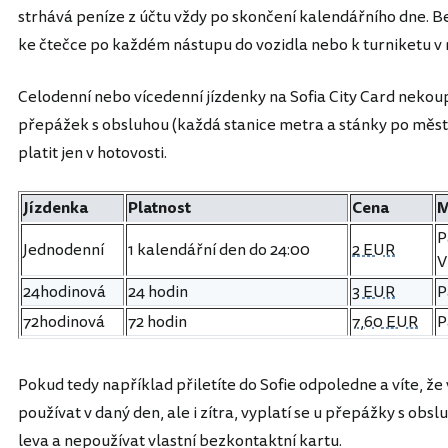
strhává peníze z účtu vždy po skončení kalendářního dne. Be
ke čtečce po každém nástupu do vozidla nebo k turniketu v
Celodenní nebo vícedenní jízdenky na Sofia City Card neko
přepážek s obsluhou (každá stanice metra a stánky po měs
platit jen v hotovosti.
Jízdenka
Platnost
Cena
M
P
Jednodenní
1 kalendářní den do 24:00
2 EUR
V
24hodinová
24 hodin
3 EUR
P
72hodinová
72 hodin
7,60 EUR
P
Pokud tedy například přiletíte do Sofie odpoledne a víte, 
používat v daný den, ale i zítra, vyplatí se u přepážky s ob
leva a nepoužívat vlastní bezkontaktní kartu.