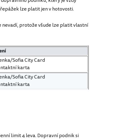
 dopravního podniku, který je vždy
pážek lze platit jen v hotovosti.
nevadí, protože všude lze platit vlastní
ení
enka/Sofia City Card
ntaktní karta
enka/Sofia City Card
ntaktní karta
enní limit 4 leva. Dopravní podnik si