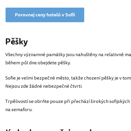
Porovnej ceny hotelů v Sofii
Pěšky
Všechny významné památky jsou nahuštěny na relativně mal
během půl dne obejdete pěšky.
Sofie je velmi bezpečné město, takže chození pěšky je v t
Nejsou zde žádné nebezpečné čtvrti.
Trpělivostí se obrňte pouze při přechází širokých sofijskýc
na semaforu.