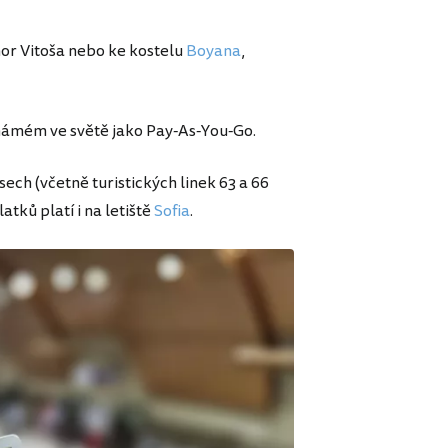
hor Vitoša nebo ke kostelu
Boyana
,
" známém ve světě jako Pay-As-You-Go.
ech (včetně turistických linek 63 a 66
atků platí i na letiště
Sofia
.