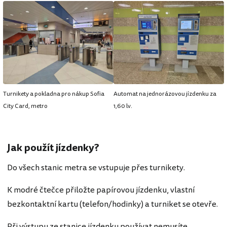
Turnikety a pokladna pro nákup Sofia
Automat na jednorázovou jízdenku za
City Card, metro
1,60 lv.
Jak použít jízdenky?
Do všech stanic metra se vstupuje přes turnikety.
K modré čtečce přiložte papírovou jízdenku, vlastní
bezkontaktní kartu (telefon/hodinky) a turniket se otevře.
Při výstupu ze stanice jízdenku používat nemusíte.