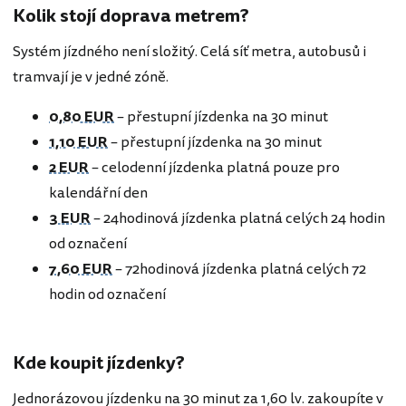
Kolik stojí doprava metrem?
Systém jízdného není složitý. Celá síť metra, autobusů i
tramvají je v jedné zóně.
0,80 EUR
– přestupní jízdenka na 30 minut
1,10 EUR
– přestupní jízdenka na 30 minut
2 EUR
– celodenní jízdenka platná pouze pro
kalendářní den
3 EUR
– 24hodinová jízdenka platná celých 24 hodin
od označení
7,60 EUR
– 72hodinová jízdenka platná celých 72
hodin od označení
Kde koupit jízdenky?
Jednorázovou jízdenku na 30 minut za 1,60 lv. zakoupíte v