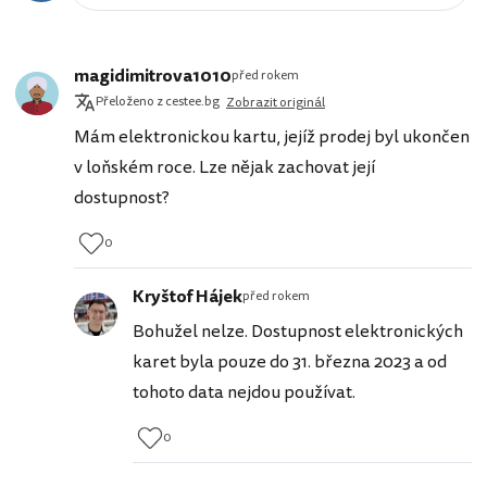
magidimitrova1010
před rokem
Přeloženo z cestee.bg
Zobrazit originál
Mám elektronickou kartu, jejíž prodej byl ukončen
v loňském roce. Lze nějak zachovat její
dostupnost?
0
Kryštof Hájek
před rokem
Bohužel nelze. Dostupnost elektronických
karet byla pouze do 31. března 2023 a od
tohoto data nejdou používat.
0