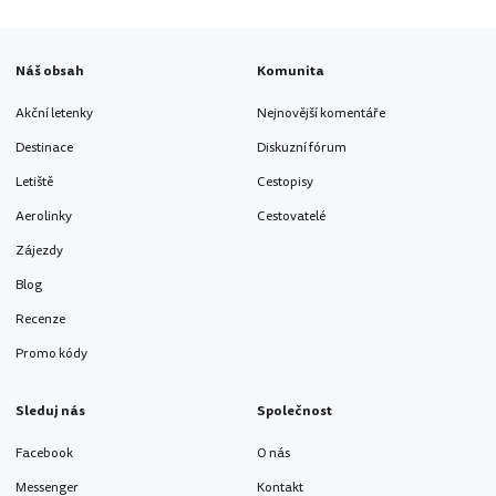
Náš obsah
Komunita
Akční letenky
Nejnovější komentáře
Destinace
Diskuzní fórum
Letiště
Cestopisy
Aerolinky
Cestovatelé
Zájezdy
Blog
Recenze
Promo kódy
Sleduj nás
Společnost
Facebook
O nás
Messenger
Kontakt