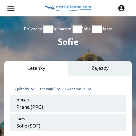
Průvodce
Bulharsko
Sofie
Metro
Sofie
Letenky
Zájezdy
Zpáteční
1 cestující
Ekonomická
Odkud
Kam