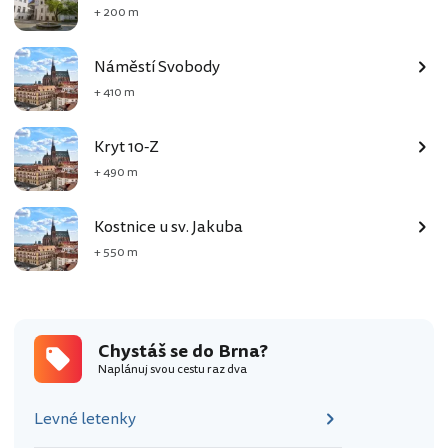
+ 200 m
Náměstí Svobody
+ 410 m
Kryt 10-Z
+ 490 m
Kostnice u sv. Jakuba
+ 550 m
Chystáš se do Brna?
Naplánuj svou cestu raz dva
Levné letenky