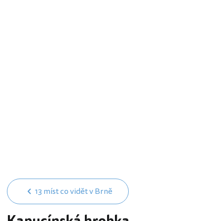
13 míst co vidět v Brně