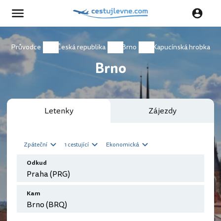
Průvodce
Česká republika
Brno
Kapucínská hrobka
Brno
Letenky
Zájezdy
Zpáteční
1 cestující
Ekonomická
Odkud
Kam