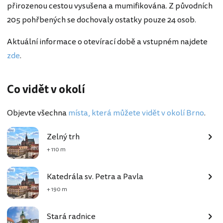
přirozenou cestou vysušena a mumifikována. Z původních
205 pohřbených se dochovaly ostatky pouze 24 osob.
Aktuální informace o otevírací době a vstupném najdete
zde
.
Co vidět v okolí
Objevte všechna
místa, která můžete vidět v okolí Brno
.
Zelný trh
+ 110 m
Katedrála sv. Petra a Pavla
+ 190 m
Stará radnice