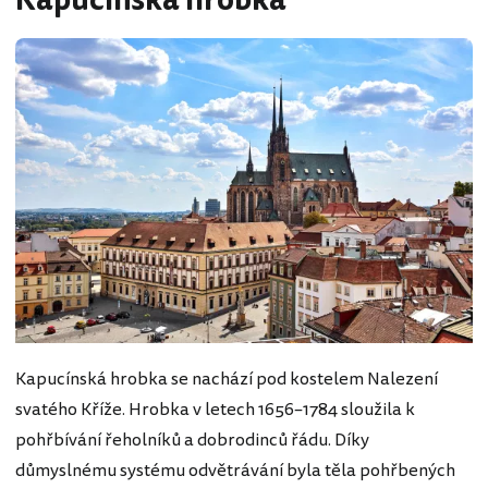
Kapucínská hrobka
Kapucínská hrobka se nachází pod kostelem Nalezení
svatého Kříže. Hrobka v letech 1656–1784 sloužila k
pohřbívání řeholníků a dobrodinců řádu. Díky
důmyslnému systému odvětrávání byla těla pohřbených