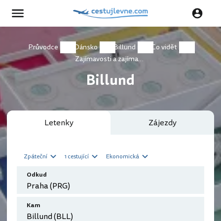
Průvodce
Dánsko
Billund
Co vidět
Zajímavosti a zajímavá místa
Billund
Letenky
Zájezdy
Zpáteční
1 cestující
Ekonomická
Odkud
Kam