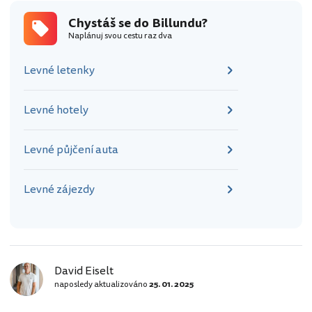
hotely v
Chystáš se do Billundu?
Billundu" https://www.booking.com/ci
Naplánuj svou cestu raz dva
ty/dk/billund-7190.en.html?
aid=355333&label=p-billund-
Levné letenky
legohouse] Samotná stavba
připomíná…
Levné hotely
Levné půjčení auta
Levné zájezdy
David Eiselt
naposledy aktualizováno
25. 01. 2025