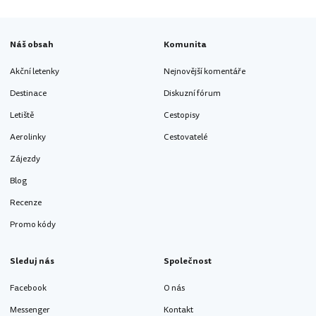
Náš obsah
Komunita
Akční letenky
Nejnovější komentáře
Destinace
Diskuzní fórum
Letiště
Cestopisy
Aerolinky
Cestovatelé
Zájezdy
Blog
Recenze
Promo kódy
Sleduj nás
Společnost
Facebook
O nás
Messenger
Kontakt