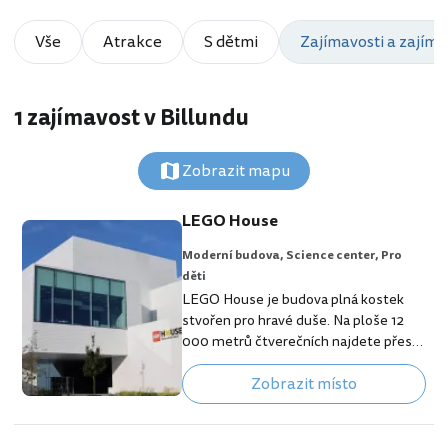
Vše
Atrakce
S dětmi
Zajímavosti a zajíma
1 zajímavost v Billundu
Zobrazit mapu
LEGO House
Moderní budova,
Science center,
Pro
děti
LEGO House je budova plná kostek
stvořen pro hravé duše. Na ploše 12
000 metrů čtverečních najdete přes
25 milionů jednotlivých dílků Lega ať
Zobrazit místo
už v podobě jednotlivých exemplářů,
historických produktů z dílny Lego
nebo volných kostek určených pro
hraní a tvoření. [btn "Hledej levné