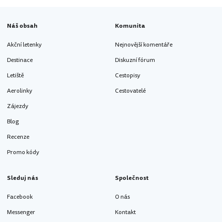
Náš obsah
Komunita
Akční letenky
Nejnovější komentáře
Destinace
Diskuzní fórum
Letiště
Cestopisy
Aerolinky
Cestovatelé
Zájezdy
Blog
Recenze
Promo kódy
Sleduj nás
Společnost
Facebook
O nás
Messenger
Kontakt