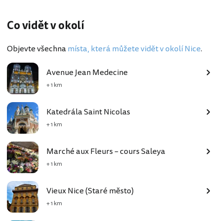
Co vidět v okolí
Objevte všechna
místa, která můžete vidět v okolí Nice
.
Avenue Jean Medecine
+ 1 km
Katedrála Saint Nicolas
+ 1 km
Marché aux Fleurs – cours Saleya
+ 1 km
Vieux Nice (Staré město)
+ 1 km