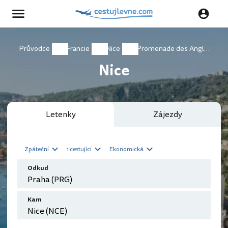
Průvodce
Francie
Nice
Promenade des Anglais
Nice
Letenky
Zájezdy
Zpáteční
1 cestující
Ekonomická
Odkud
Kam