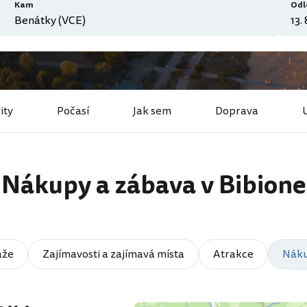
Kam
Odl
ity
Počasí
Jak sem
Doprava
Nákupy a zábava v Bibione
áže
Zajímavosti a zajímavá místa
Atrakce
Náku