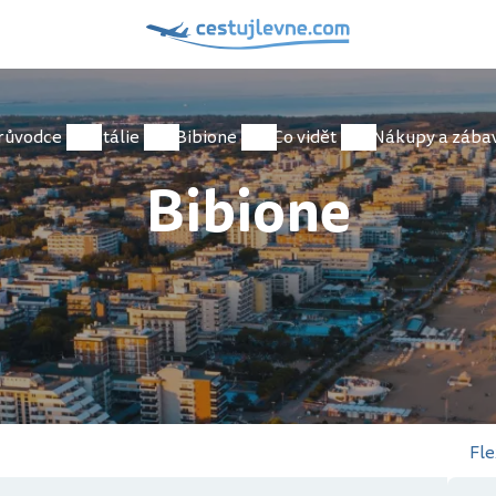
růvodce
Itálie
Bibione
Co vidět
Nákupy a zába
Bibione
Fle