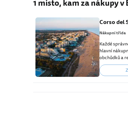
1 místo, kam za nákupy v
Corso del 
Nákupní třída
Každé správné
hlavní nákupn
obchůdků a re
ubytování u 
Z
není výjimkou
dlouhou ulicí 
od severního 
hlavní pláži S
Restaurace, s
Nejživější čás
obklopená str
příjemný stín