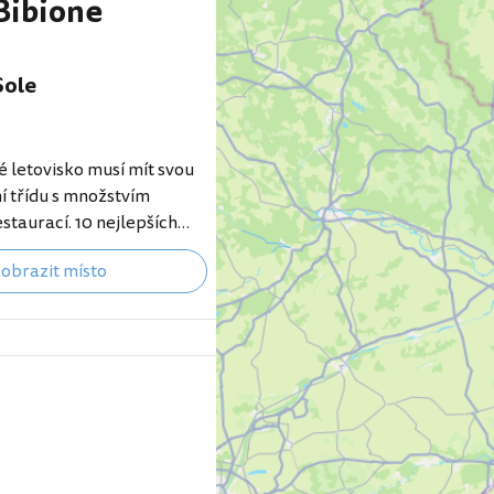
 Bibione
Sole
 letovisko musí mít svou
í třídu s množstvím
staurací. 10 nejlepších
pláže Bibione samozřejmě
obrazit místo
 a pochlubí se přes 1 km
Corso del Sole táhnoucí se
vjezdu do města až k
piaggia Bibione.
uvenýry i supermarkety
t blízko centrální pláže je
omy, které poskytují
 množstvím restaurací s…