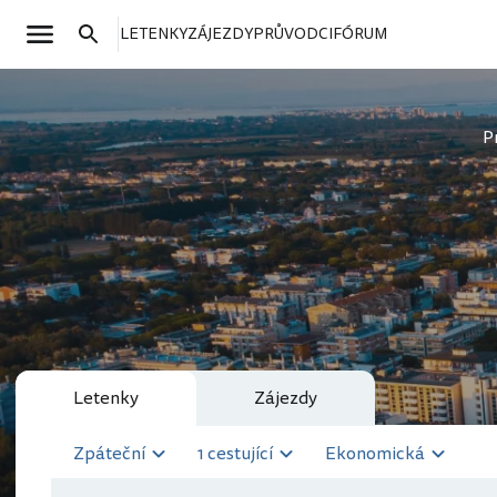
LETENKY
ZÁJEZDY
PRŮVODCI
FÓRUM
P
Letenky
Zájezdy
Zpáteční
1 cestující
Ekonomická