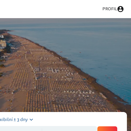
PROFIL
va
xibilní ± 3 dny