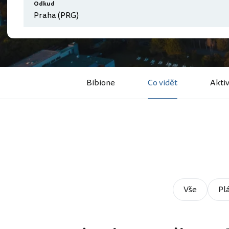
Odkud
Bibione
Co vidět
Aktiv
Vše
Pl