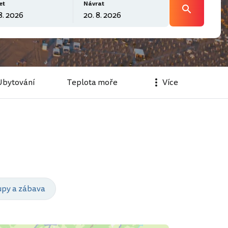
et
Návrat
Ubytování
Teplota moře
Více
py a zábava