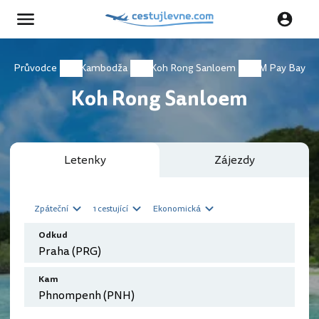
Průvodce
Kambodža
Koh Rong Sanloem
M Pay Bay
Koh Rong Sanloem
Letenky
Zájezdy
Zpáteční
1 cestující
Ekonomická
Odkud
Kam