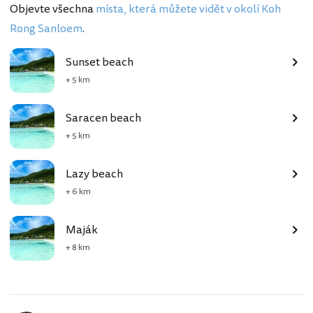
Objevte všechna
místa, která můžete vidět v okolí Koh
Rong Sanloem
.
Sunset beach
+ 5 km
Saracen beach
+ 5 km
Lazy beach
+ 6 km
Maják
+ 8 km