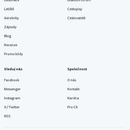
Destinace
Diskuzní fórum
Letiště
Cestopisy
Aerolinky
Cestovatelé
Zájezdy
Blog
Recenze
Promo kódy
Sleduj nás
Společnost
Facebook
O nás
Messenger
Kontakt
Instagram
Kariéra
X / Twitter
Pro CK
RSS