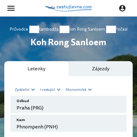
Průvodce
Kambodža
Koh Rong Sanloem
Počasí
Koh Rong Sanloem
Letenky
Zájezdy
Zpáteční
1 cestující
Ekonomická
Odkud
Kam