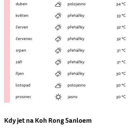
duben
polojasno
34 °C
květen
přeháňky
33 °C
červen
přeháňky
32 °C
červenec
přeháňky
32 °C
srpen
přeháňky
31 °C
září
přeháňky
31 °C
říjen
přeháňky
30 °C
listopad
polojasno
30 °C
prosinec
jasno
30 °C
Kdy jet na Koh Rong Sanloem