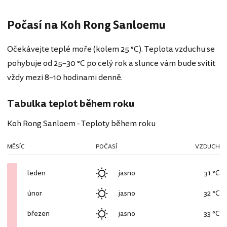
Počasí na Koh Rong Sanloemu
Očekávejte teplé moře (kolem 25 °C). Teplota vzduchu se
pohybuje od 25–30 °C po celý rok a slunce vám bude svítit
vždy mezi 8–10 hodinami denně.
Tabulka teplot během roku
Koh Rong Sanloem - Teploty během roku
MĚSÍC
POČASÍ
VZDUCH
leden
jasno
31 °C
únor
jasno
32 °C
březen
jasno
33 °C