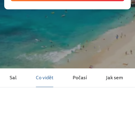
Sal
Co vidět
Počasí
Jak sem