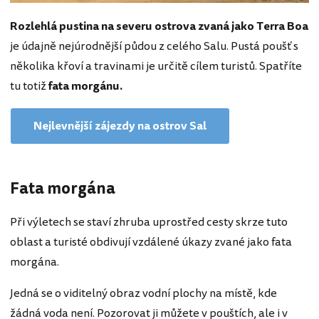
Rozlehlá pustina na severu ostrova zvaná jako Terra Boa
je údajně nejúrodnější půdou z celého Salu. Pustá poušť s
několika křoví a travinami je určitě cílem turistů. Spatříte
tu totiž
fata morgánu.
Nejlevnější zájezdy na ostrov Sal
Fata morgána
Při výletech se staví zhruba uprostřed cesty skrze tuto
oblast a turisté obdivují vzdálené úkazy zvané jako fata
morgána.
Jedná se o viditelný obraz vodní plochy na místě, kde
žádná voda není. Pozorovat ji můžete v pouštích, ale i v