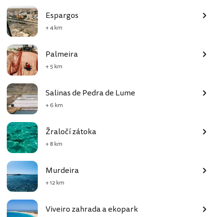
Espargos
+ 4 km
Palmeira
+ 5 km
Salinas de Pedra de Lume
+ 6 km
Žraločí zátoka
+ 8 km
Murdeira
+ 12 km
Viveiro zahrada a ekopark