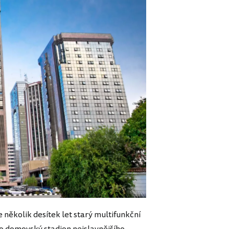
e několik desítek let starý multifunkční
o domovský stadion nejslavnějšího