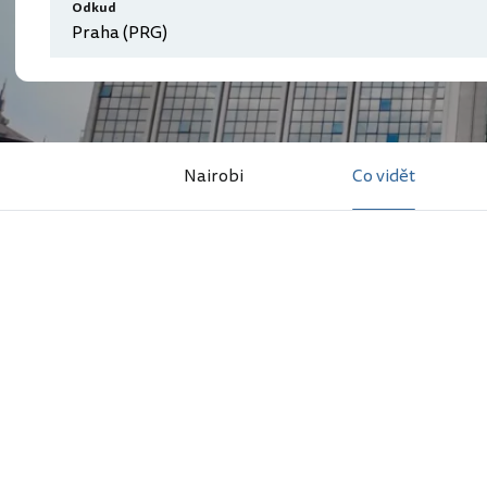
Odkud
Nairobi
Co vidět