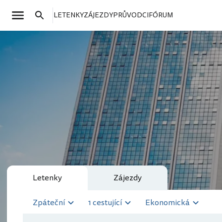
LETENKY
ZÁJEZDY
PRŮVODCI
FÓRUM
Letenky
Zájezdy
Zpáteční
1 cestující
Ekonomická