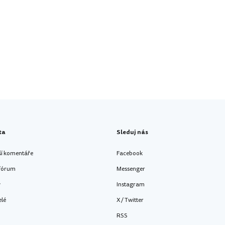
ta
Sleduj nás
ší komentáře
Facebook
 fórum
Messenger
y
Instagram
elé
X / Twitter
RSS