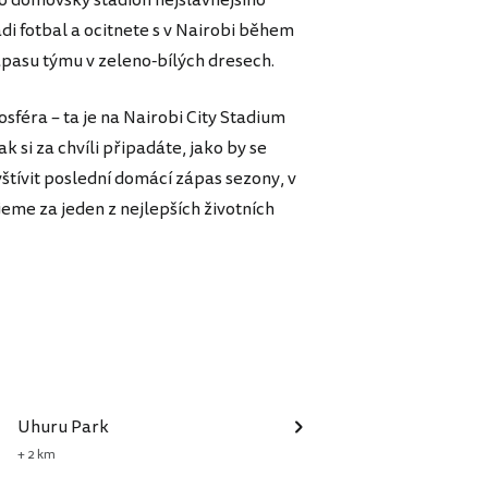
i fotbal a ocitnete s v Nairobi během
ápasu týmu v zeleno-bílých dresech.
osféra – ta je na Nairobi City Stadium
k si za chvíli připadáte, jako by se
avštívit poslední domácí zápas sezony, v
jeme za jeden z nejlepších životních
Uhuru Park
+ 2 km