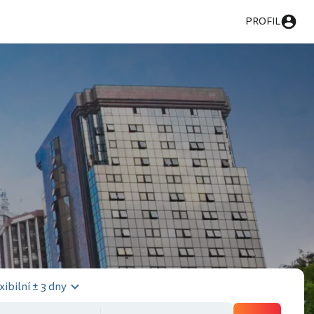
PROFIL
xibilní ± 3 dny