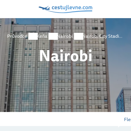
Průvodce
Keňa
Nairobi
Nairobi City Stadium
Nairobi
Fle