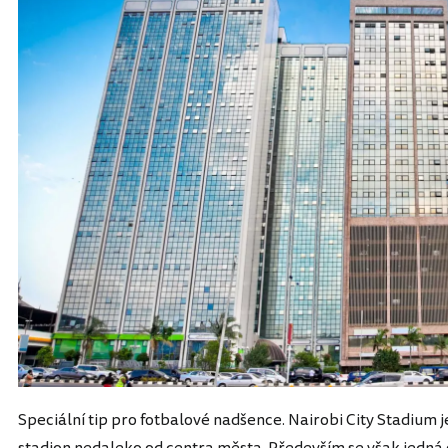
Speciální tip pro fotbalové nadšence. Nairobi City Stadium j
stadion nedaleko od centra města. Především se však jedná 