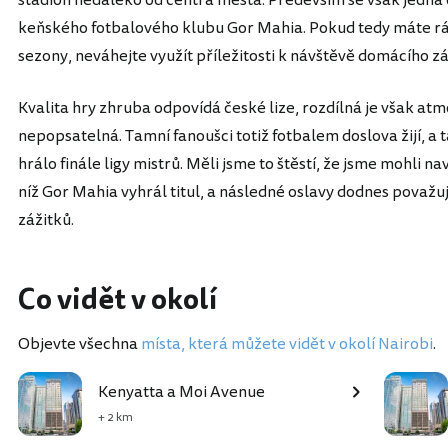
keňského fotbalového klubu Gor Mahia. Pokud tedy máte rád
sezony, neváhejte využít příležitosti k návštěvě domácího z
Kvalita hry zhruba odpovídá české lize, rozdílná je však atm
nepopsatelná. Tamní fanoušci totiž fotbalem doslova žijí, a ta
hrálo finále ligy mistrů. Měli jsme to štěstí, že jsme mohli n
níž Gor Mahia vyhrál titul, a následné oslavy dodnes považu
zážitků.
Co vidět v okolí
Objevte všechna
místa, která můžete vidět v okolí Nairobi
.
Kenyatta a Moi Avenue
+ 2 km