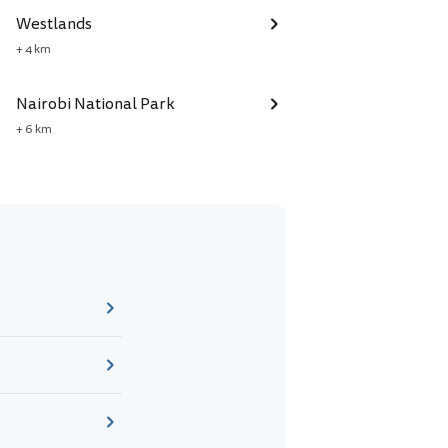
Westlands
+ 4 km
Nairobi National Park
+ 6 km