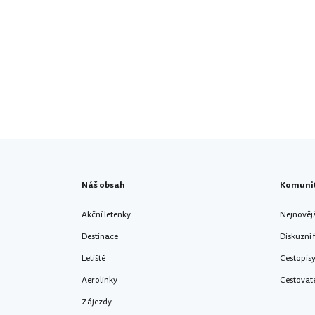
Náš obsah
Komuni
Akční letenky
Nejnověj
Destinace
Diskuzní
Letiště
Cestopis
Aerolinky
Cestovat
Zájezdy