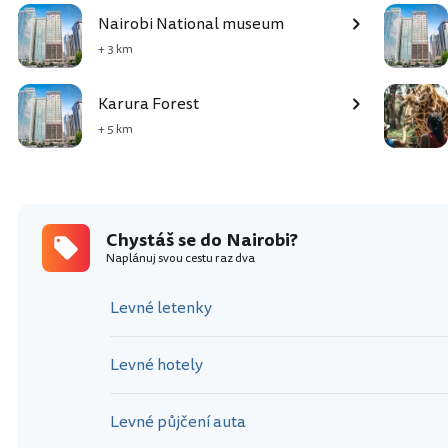
Nairobi National museum
+ 3 km
Karura Forest
+ 5 km
Chystáš se do Nairobi?
Naplánuj svou cestu raz dva
Levné letenky
Levné hotely
Levné půjčení auta